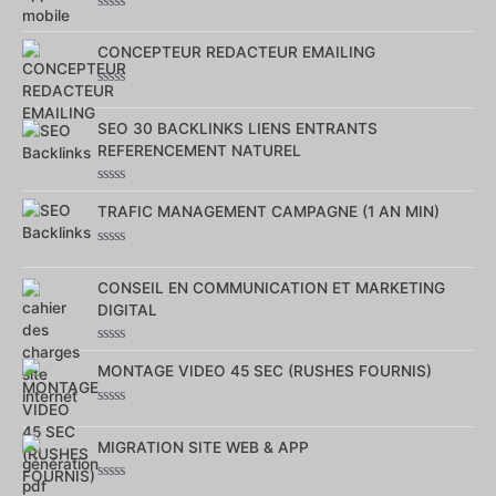
5
Note
0
sur
CONCEPTEUR REDACTEUR EMAILING
5
Note
0
sur
SEO 30 BACKLINKS LIENS ENTRANTS
5
REFERENCEMENT NATUREL
Note
0
TRAFIC MANAGEMENT CAMPAGNE (1 AN MIN)
sur
5
Note
0
sur
CONSEIL EN COMMUNICATION ET MARKETING
5
DIGITAL
Note
0
MONTAGE VIDEO 45 SEC (RUSHES FOURNIS)
sur
5
Note
0
sur
MIGRATION SITE WEB & APP
5
Note