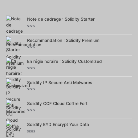
0
sur
5
Note de cadrage : Solidity Starter
Note
0
sur
Recommandation : Solidity Premium
5
Note
0
sur
En régie horaire : Solidity Customized
5
Note
0
sur
Solidity IP Secure Anti Malwares
5
Note
0
sur
Solidity CCF Cloud Coffre Fort
5
Note
0
sur
Solidity EYD Encrypt Your Data
5
Note