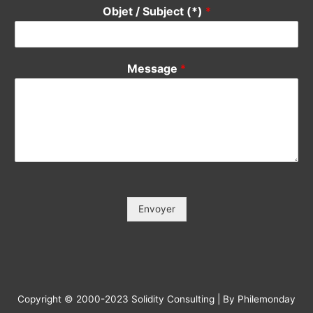
Votre Tél / Your Phone (*)
*
Votre e-mail / Your E-mail (*)
*
Veuillez saisir votre e-mail, afin que nous puissions vous
contacter pour le suivi.
Objet / Subject (*)
*
Message
*