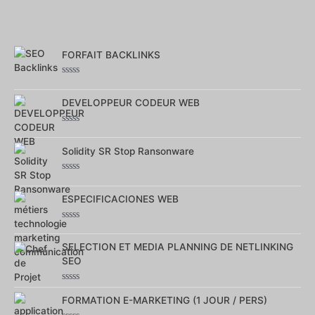
FORFAIT BACKLINKS
Note
0
sur
DEVELOPPEUR CODEUR WEB
5
Note
0
sur
Solidity SR Stop Ransonware
5
Note
0
sur
ESPECIFICACIONES WEB
5
Note
0
sur
SELECTION ET MEDIA PLANNING DE NETLINKING
5
SEO
Note
0
FORMATION E-MARKETING (1 JOUR / PERS)
sur