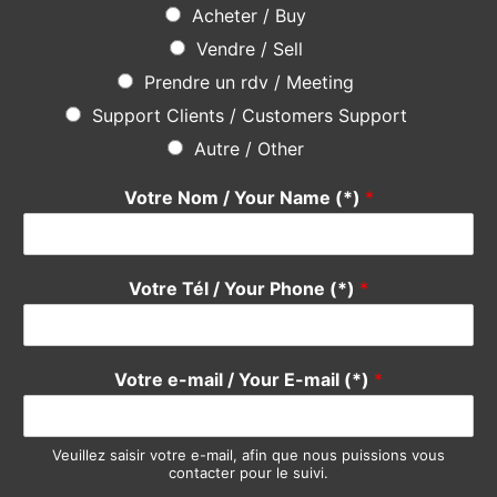
Une question ? Une suggestion ?
N’hésitez pas
en utilisant le formulaire ci-dessous, notre
équipe se fera un plaisir de vous répondre rapidement. Merci
Do not hesitate
using the form below, our team will be happy
to answer you quickly. Thank you.
Pour quel service avez-vous une suggestion ?
*
Devis / Quote - Appel d'offre
Acheter / Buy
Vendre / Sell
Prendre un rdv / Meeting
Support Clients / Customers Support
Autre / Other
Votre Nom / Your Name (*)
*