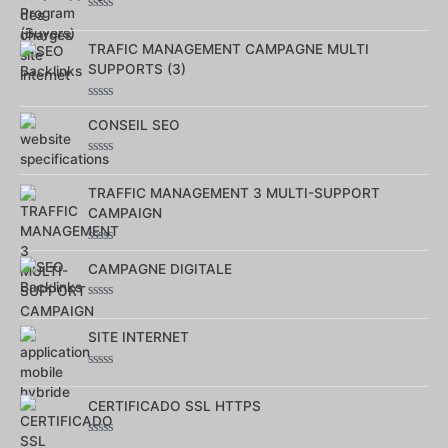
Note
0
sur
TRAFIC MANAGEMENT CAMPAGNE MULTI
5
SUPPORTS (3)
Note
0
CONSEIL SEO
sur
5
Note
0
sur
TRAFFIC MANAGEMENT 3 MULTI-SUPPORT
5
CAMPAIGN
Note
0
CAMPAGNE DIGITALE
sur
5
Note
0
sur
SITE INTERNET
5
Note
0
sur
CERTIFICADO SSL HTTPS
5
Note