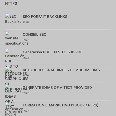
0
sur
5
SEO FORFAIT BACKLINKS
Note
0
sur
CONSEIL SEO
5
Note
0
sur
Generación PDF - XLS TO 500 PDF
5
Note
0
sur
RETOUCHES GRAPHIQUES ET MULTIMEDIAS
5
Note
0
sur
GENERATE IDEAS OF A TEXT PROVIDED
5
Note
0
sur
FORMATION E-MARKETING (1 JOUR / PERS)
5
Note