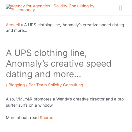
Aller
Me
au
contenu
prin
Accueil
»
A UPS clothing line, Anomaly’s creative speed dating
and more…
A UPS clothing line,
Anomaly’s creative speed
dating and more…
/
Blogging
/ Par
Team Solidity Consulting
Also, VMLY&R promotes a Wendy’s creative director and a pro
surfer surfs on a window.
More about, read
Source