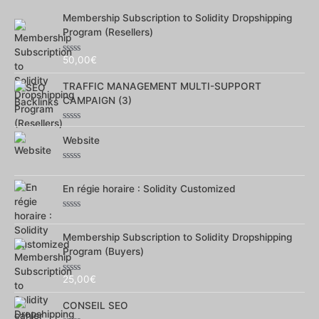
Membership Subscription to Solidity Dropshipping
Program (Resellers)
50,00
€
Note
0
sur
TRAFFIC MANAGEMENT MULTI-SUPPORT
5
CAMPAIGN (3)
Note
0
Website
sur
5
Note
0
sur
En régie horaire : Solidity Customized
5
Note
0
sur
Membership Subscription to Solidity Dropshipping
5
Program (Buyers)
25,00
€
Note
0
sur
CONSEIL SEO
5