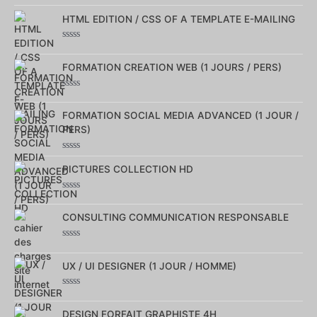
0
sur
HTML EDITION / CSS OF A TEMPLATE E-MAILING
5
Note
0
sur
FORMATION CREATION WEB (1 JOURS / PERS)
5
Note
0
sur
FORMATION SOCIAL MEDIA ADVANCED (1 JOUR /
5
PERS)
Note
0
PICTURES COLLECTION HD
sur
5
Note
0
sur
CONSULTING COMMUNICATION RESPONSABLE
5
Note
0
sur
UX / UI DESIGNER (1 JOUR / HOMME)
5
Note
0
sur
DESIGN FORFAIT GRAPHISTE 4H