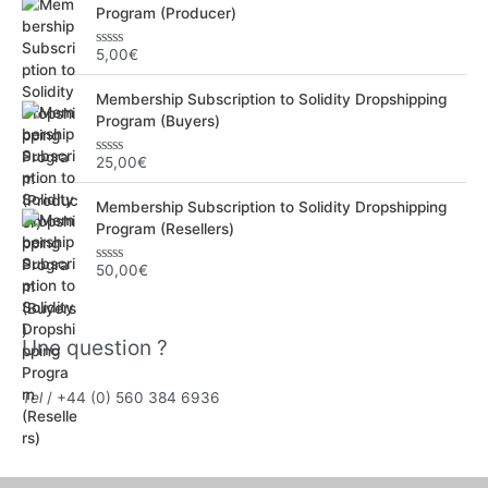
Program (Producer)
5,00
€
N
o
t
Membership Subscription to Solidity Dropshipping
e
0
Program (Buyers)
s
u
r
25,00
€
N
5
o
t
Membership Subscription to Solidity Dropshipping
e
0
Program (Resellers)
s
u
r
50,00
€
N
5
o
t
e
0
Une question ?
s
u
r
5
Tel
/ +44 (0) 560 384 6936