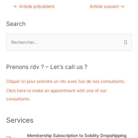
Navigation
←
Article précédent
Article suivant
→
de
l’article
Search
R
e
c
h
Prenons rdv ? – Let’s call us ?
e
r
Cliquer ici pour prendre un rdv avec l’un de nos consultants.
c
Click here to make an appointment with one of our
h
consultants.
e
r
Services
:
Membership Subscription to Solidity Dropshipping