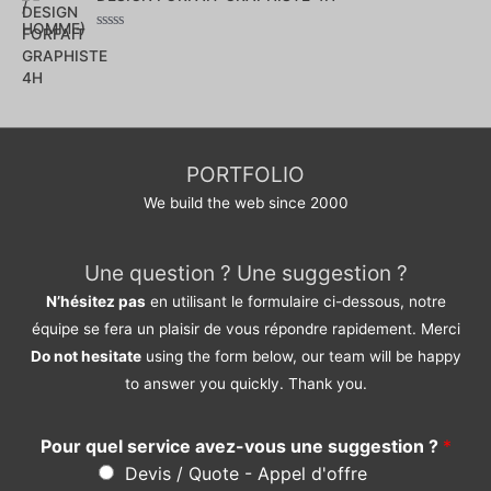
5
Note
0
sur
5
PORTFOLIO
We build the web since 2000