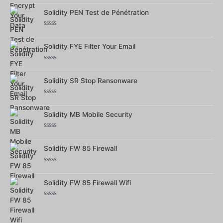
0
sur
Solidity PEN Test de Pénétration
5
Note
0
sur
Solidity FYE Filter Your Email
5
Note
0
sur
Solidity SR Stop Ransonware
5
Note
0
sur
Solidity MB Mobile Security
5
Note
0
sur
Solidity FW 85 Firewall
5
Note
0
sur
Solidity FW 85 Firewall Wifi
5
Note
0
sur
5