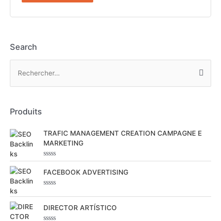
Search
R
e
c
h
Produits
e
r
TRAFIC MANAGEMENT CREATION CAMPAGNE E
MARKETING
c
h
N
o
e
FACEBOOK ADVERTISING
t
e
r
0
N
s
o
u
t
DIRECTOR ARTÍSTICO
r
:
e
5
0