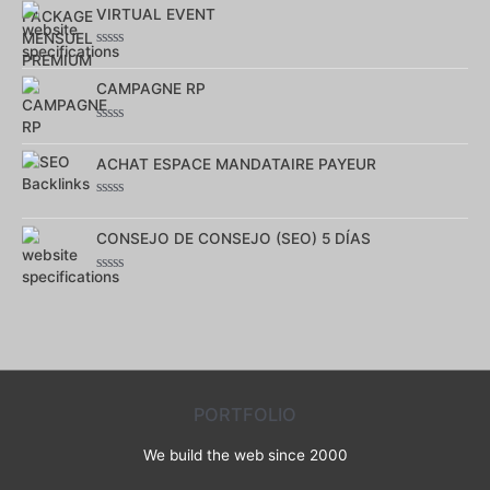
0
VIRTUAL EVENT
sur
5
Note
0
sur
CAMPAGNE RP
5
Note
0
sur
ACHAT ESPACE MANDATAIRE PAYEUR
5
Note
0
sur
CONSEJO DE CONSEJO (SEO) 5 DÍAS
5
Note
0
sur
5
PORTFOLIO
We build the web since 2000