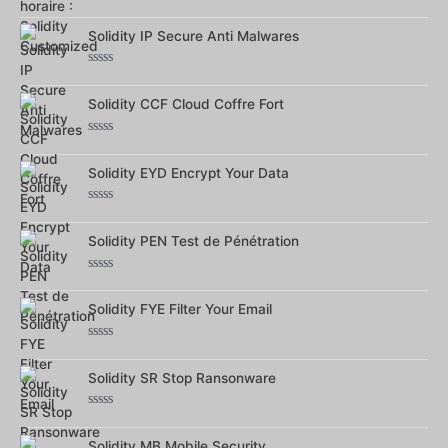
Note
0
sur
Solidity IP Secure Anti Malwares
5
Note
0
sur
Solidity CCF Cloud Coffre Fort
5
Note
0
sur
Solidity EYD Encrypt Your Data
5
Note
0
sur
Solidity PEN Test de Pénétration
5
Note
0
sur
Solidity FYE Filter Your Email
5
Note
0
sur
Solidity SR Stop Ransonware
5
Note
0
sur
Solidity MB Mobile Security