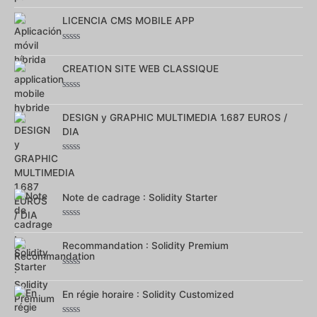
Note
0
sur
LICENCIA CMS MOBILE APP
5
Note
0
sur
CREATION SITE WEB CLASSIQUE
5
Note
0
sur
DESIGN y GRAPHIC MULTIMEDIA 1.687 EUROS /
5
DIA
Note
0
sur
5
Note de cadrage : Solidity Starter
Note
0
sur
Recommandation : Solidity Premium
5
Note
0
sur
En régie horaire : Solidity Customized
5