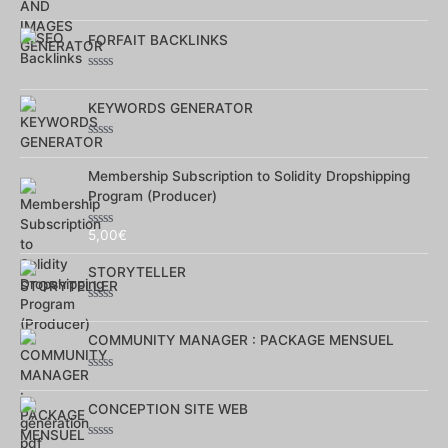
Note
0
sur
FORFAIT BACKLINKS
5
Note
0
sur
KEYWORDS GENERATOR
5
Note
0
sur
Membership Subscription to Solidity Dropshipping
5
Program (Producer)
5,00
€
Note
0
sur
STORYTELLER
5
Note
0
sur
COMMUNITY MANAGER : PACKAGE MENSUEL
5
Note
0
sur
CONCEPTION SITE WEB
5