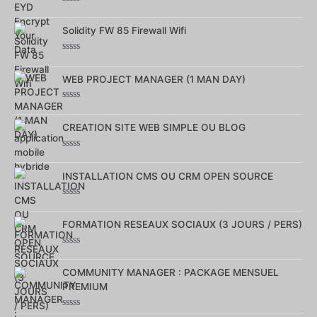
Note
0
sur
Solidity FW 85 Firewall Wifi
5
Note
0
sur
WEB PROJECT MANAGER (1 MAN DAY)
5
Note
0
sur
CREATION SITE WEB SIMPLE OU BLOG
5
Note
0
sur
INSTALLATION CMS OU CRM OPEN SOURCE
5
Note
0
sur
FORMATION RESEAUX SOCIAUX (3 JOURS / PERS)
5
Note
0
sur
COMMUNITY MANAGER : PACKAGE MENSUEL
5
PREMIUM
Note