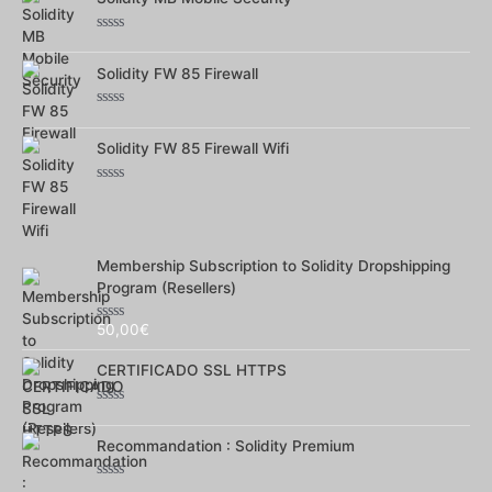
5
Note
0
sur
Solidity FW 85 Firewall
5
Note
0
sur
Solidity FW 85 Firewall Wifi
5
Note
0
sur
5
Membership Subscription to Solidity Dropshipping
Program (Resellers)
50,00
€
Note
0
sur
CERTIFICADO SSL HTTPS
5
Note
0
sur
Recommandation : Solidity Premium
5
Note