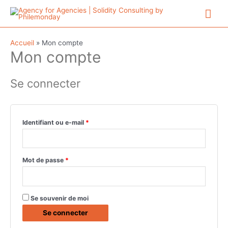
Aller
Me
au
contenu
prin
Accueil
»
Mon compte
Mon compte
Se connecter
Obligatoire
Identifiant ou e-mail
*
Obligatoire
Mot de passe
*
Se souvenir de moi
Se connecter