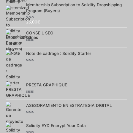
0
sur
Membership Subscription to Solidity Dropshipping
5
Program (Buyers)
25,00
€
Note
0
sur
CONSEIL SEO
5
Note
0
sur
Note de cadrage : Solidity Starter
5
Note
0
sur
5
PRESTA GRAPHIQUE
Note
0
sur
ASESORAMIENTO EN ESTRATEGIA DIGITAL
5
Note
0
sur
Solidity EYD Encrypt Your Data
5