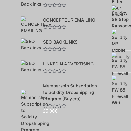
sur
5
Note
0
CONCEPTEUR EMAILING
sur
5
Note
0
SEO BACKLINKS
sur
5
Note
0
LINKEDIN ADVERTISING
sur
5
Note
0
Membership Subscription
sur
5
to Solidity Dropshipping
Program (Buyers)
25,00
€
Note
0
sur
5