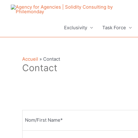
Aller
au
contenu
Exclusivity
Task Force
Accueil
»
Contact
Contact
Nom/First Name*