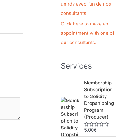
h
un rdv avec l’un de nos
e
consultants.
r
Click here to make an
appointment with one of
:
our consultants.
Services
Membership
Subscription
to Solidity
Dropshipping
Program
(Producer)
5,00
€
N
o