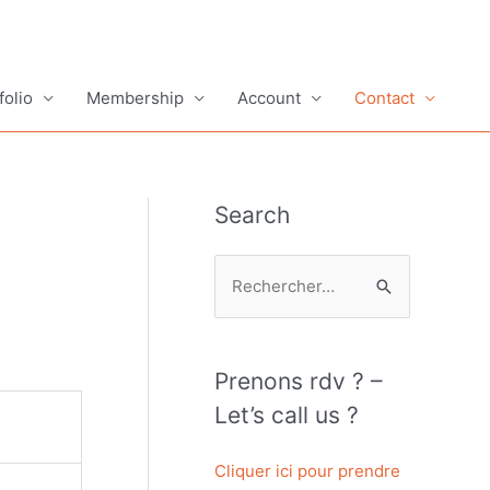
folio
Membership
Account
Contact
Search
R
e
c
h
Prenons rdv ? –
e
Let’s call us ?
r
c
Cliquer ici pour prendre