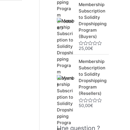
t
Membership
e
0
Subscription
s
to Solidity
u
Dropshipping
r
5
Program
(Buyers)
25,00
€
N
o
t
Membership
e
0
Subscription
s
to Solidity
u
Dropshipping
r
5
Program
(Resellers)
50,00
€
N
o
t
e
0
Une question ?
s