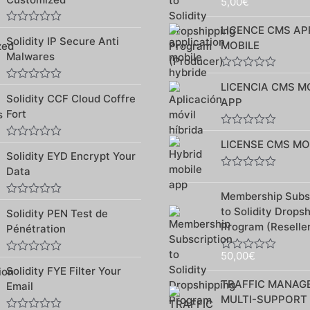
5,00
€
Note
5
0
sur
LICENCE CMS AP
Note
5
Solidity IP Secure Anti
0
MOBILE
sur
Malwares
5
Note
LICENCIA CMS M
0
Note
Solidity CCF Cloud Coffre
sur
0
APP
5
sur
Fort
5
Note
LICENSE CMS MO
0
Note
Solidity EYD Encrypt Your
sur
0
5
sur
Data
Note
5
0
Membership Subsc
sur
Note
5
to Solidity Drops
Solidity PEN Test de
0
sur
Program (Reselle
Pénétration
5
50,00
€
Note
Note
0
Solidity FYE Filter Your
0
sur
sur
TRAFFIC MANAG
Email
5
5
MULTI-SUPPORT