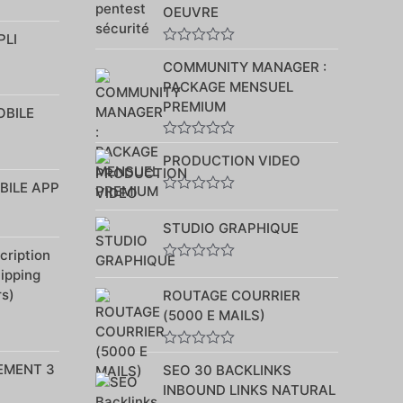
5
OEUVRE
PLI
Note
COMMUNITY MANAGER :
0
sur
PACKAGE MENSUEL
5
PREMIUM
OBILE
Note
PRODUCTION VIDEO
0
sur
BILE APP
5
Note
0
STUDIO GRAPHIQUE
sur
5
ription
Note
hipping
0
rs)
ROUTAGE COURRIER
sur
5
(5000 E MAILS)
Note
EMENT 3
SEO 30 BACKLINKS
0
sur
INBOUND LINKS NATURAL
5