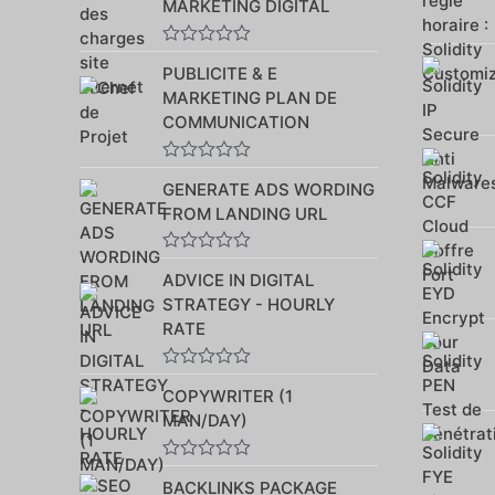
MARKETING DIGITAL
Note
PUBLICITE & E
0
sur
MARKETING PLAN DE
5
COMMUNICATION
Note
GENERATE ADS WORDING
0
sur
FROM LANDING URL
5
Note
ADVICE IN DIGITAL
0
sur
STRATEGY - HOURLY
5
RATE
Note
COPYWRITER (1
0
sur
MAN/DAY)
5
Note
BACKLINKS PACKAGE
0