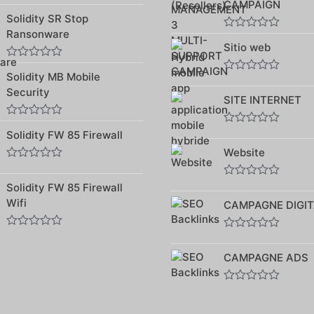
CAMPAIGN
Note
Solidity SR Stop
0
sur
Ransonware
Note
5
Sitio web
0
sur
Note
5
Solidity MB Mobile
0
Note
sur
0
Security
5
SITE INTERNET
sur
5
Note
Note
Solidity FW 85 Firewall
0
0
sur
Website
sur
5
5
Note
0
Note
Solidity FW 85 Firewall
sur
0
5
Wifi
CAMPAGNE DIGIT
sur
5
Note
Note
0
0
CAMPAGNE ADS
sur
sur
5
5
Note
0
sur