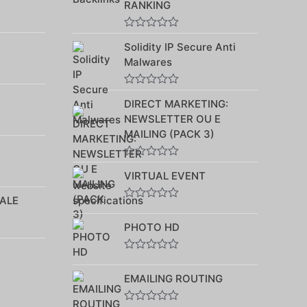
RANKING
Note
Solidity IP Secure Anti
0
sur
Malwares
5
Note
DIRECT MARKETING:
0
sur
NEWSLETTER OU E
5
MAILING (PACK 3)
Note
VIRTUAL EVENT
0
sur
5
ALE
Note
0
PHOTO HD
sur
5
Note
0
EMAILING ROUTING
sur
5