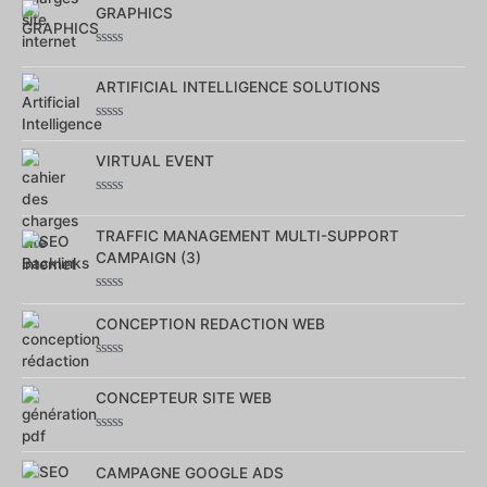
GRAPHICS
sur
5
Note
0
ARTIFICIAL INTELLIGENCE SOLUTIONS
sur
5
Note
0
VIRTUAL EVENT
sur
5
Note
0
TRAFFIC MANAGEMENT MULTI-SUPPORT
sur
5
CAMPAIGN (3)
Note
0
CONCEPTION REDACTION WEB
sur
5
Note
0
CONCEPTEUR SITE WEB
sur
5
Note
0
CAMPAGNE GOOGLE ADS
sur
5