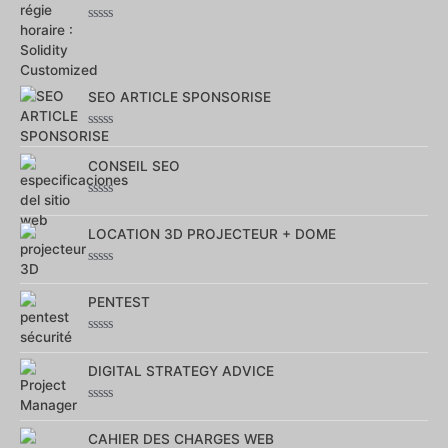
5
Note
0
sur
5
SEO ARTICLE SPONSORISE
Note
0
CONSEIL SEO
sur
5
Note
0
LOCATION 3D PROJECTEUR + DOME
sur
5
Note
0
PENTEST
sur
5
Note
0
DIGITAL STRATEGY ADVICE
sur
5
Note
0
CAHIER DES CHARGES WEB
sur