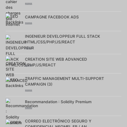
5
Note
0
CAMPAGNE FACEBOOK ADS
sur
5
Note
0
INGENIEUR DEVELOPPEUR FULL STACK
sur
5
HTML/CSS/PHP/JS/REACT
Note
0
CREATION SITE WEB ADVANCED
sur
5
Note
0
TRAFFIC MANAGEMENT MULTI-SUPPORT
sur
5
CAMPAIGN (3)
Note
0
Recommandation : Solidity Premium
sur
5
Note
0
CORREO ELECTRÓNICO SEGURO Y
sur
5
CONFIDENCIAL NEOMEL.FR / AN