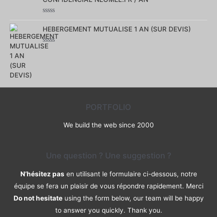
Note
0
HEBERGEMENT MUTUALISE 1 AN (SUR DEVIS)
sur
5
Note
0
sur
5
PORTFOLIO
We build the web since 2000
Une question ? Une suggestion ?
N’hésitez pas
en utilisant le formulaire ci-dessous, notre
équipe se fera un plaisir de vous répondre rapidement. Merci
Do not hesitate
using the form below, our team will be happy
to answer you quickly. Thank you.