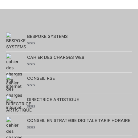
BESPOKE SYSTEMS
Note
0
CAHIER DES CHARGES WEB
sur
5
Note
0
CONSEIL RSE
sur
5
Note
0
DIRECTRICE ARTISTIQUE
sur
5
Note
0
CONSEIL EN STRATEGIE DIGITALE TARIF HORAIRE
sur
5
Note
0