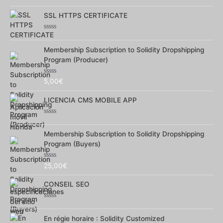
Note
0
SSL HTTPS CERTIFICATE
sur
5
Note
0
Membership Subscription to Solidity Dropshipping
sur
5
Program (Producer)
Note
5,00
€
0
sur
LICENCIA CMS MOBILE APP
5
Note
0
Membership Subscription to Solidity Dropshipping
sur
5
Program (Buyers)
Note
25,00
€
0
sur
CONSEIL SEO
5
Note
0
En régie horaire : Solidity Customized
sur