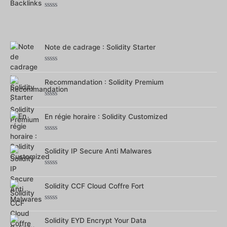
Note
0
sur
5
Note de cadrage : Solidity Starter
Note
0
Recommandation : Solidity Premium
sur
5
Note
0
En régie horaire : Solidity Customized
sur
5
Note
0
Solidity IP Secure Anti Malwares
sur
5
Note
0
Solidity CCF Cloud Coffre Fort
sur
5
Note
0
Solidity EYD Encrypt Your Data
sur
5