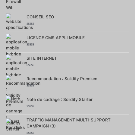
0
sur
5
CONSEIL SEO
Note
0
LICENCE CMS APPLI MOBILE
sur
5
Note
0
SITE INTERNET
sur
5
Note
0
Recommandation : Solidity Premium
sur
5
Note
0
Note de cadrage : Solidity Starter
sur
5
Note
0
TRAFFIC MANAGEMENT MULTI-SUPPORT
sur
5
CAMPAIGN (3)