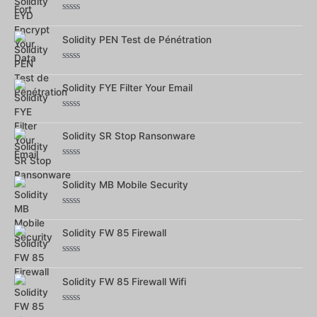
Note
0
Solidity PEN Test de Pénétration
sur
5
Note
0
Solidity FYE Filter Your Email
sur
5
Note
0
Solidity SR Stop Ransonware
sur
5
Note
0
Solidity MB Mobile Security
sur
5
Note
0
Solidity FW 85 Firewall
sur
5
Note
0
Solidity FW 85 Firewall Wifi
sur
5
Note