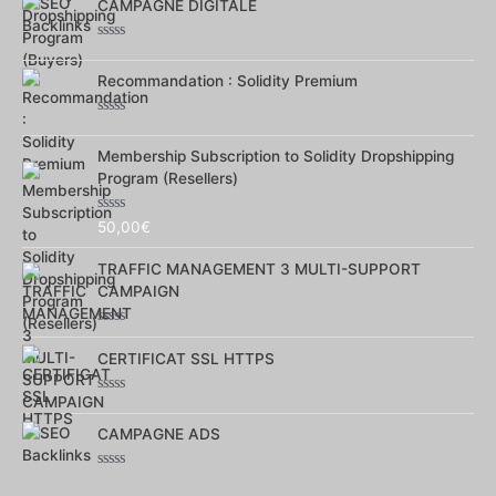
CAMPAGNE DIGITALE
5
Note
0
Recommandation : Solidity Premium
sur
5
Note
0
Membership Subscription to Solidity Dropshipping
sur
5
Program (Resellers)
Note
50,00
€
0
sur
TRAFFIC MANAGEMENT 3 MULTI-SUPPORT
5
CAMPAIGN
Note
0
CERTIFICAT SSL HTTPS
sur
5
Note
0
CAMPAGNE ADS
sur
5
Note
0