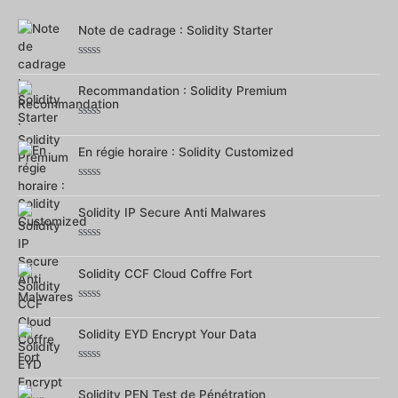
5
Note de cadrage : Solidity Starter
Note
0
Recommandation : Solidity Premium
sur
5
Note
0
En régie horaire : Solidity Customized
sur
5
Note
0
Solidity IP Secure Anti Malwares
sur
5
Note
0
Solidity CCF Cloud Coffre Fort
sur
5
Note
0
Solidity EYD Encrypt Your Data
sur
5
Note
0
Solidity PEN Test de Pénétration
sur