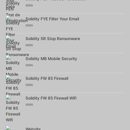
5
Note
0
Solidity FYE Filter Your Email
sur
5
Note
0
Solidity SR Stop Ransonware
sur
5
Note
0
Solidity MB Mobile Security
sur
5
Note
0
Solidity FW 85 Firewall
sur
5
Note
0
Solidity FW 85 Firewall Wifi
sur
5
Note
0
sur
5
Website