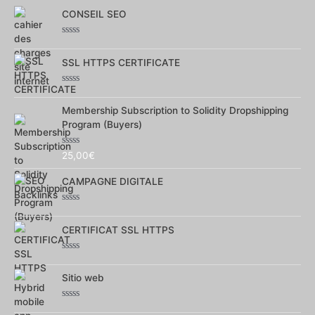
CONSEIL SEO
Note
0
SSL HTTPS CERTIFICATE
sur
5
Note
0
Membership Subscription to Solidity Dropshipping
sur
5
Program (Buyers)
Note
25,00
€
0
sur
CAMPAGNE DIGITALE
5
Note
0
CERTIFICAT SSL HTTPS
sur
5
Note
0
Sitio web
sur
5
Note