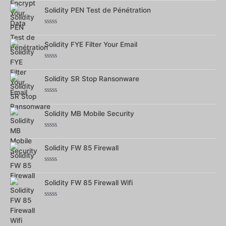
0
Solidity PEN Test de Pénétration
sur
5
Note
0
Solidity FYE Filter Your Email
sur
5
Note
0
Solidity SR Stop Ransonware
sur
5
Note
0
Solidity MB Mobile Security
sur
5
Note
0
Solidity FW 85 Firewall
sur
5
Note
0
Solidity FW 85 Firewall Wifi
sur
5
Note
0
sur
5