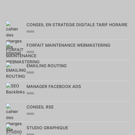
CONSEIL EN STRATEGIE DIGITALE TARIF HORAIRE
Note
0
FORFAIT MAINTENANCE WEBMASTERING
sur
5
Note
0
EMAILING ROUTING
sur
5
Note
0
MANAGER FACEBOOK ADS
sur
5
Note
0
CONSEIL RSE
sur
5
Note
0
STUDIO GRAPHIQUE
sur
5