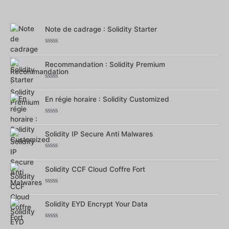
0
sur
5
Note de cadrage : Solidity Starter
Note
0
Recommandation : Solidity Premium
sur
5
Note
0
En régie horaire : Solidity Customized
sur
5
Note
0
Solidity IP Secure Anti Malwares
sur
5
Note
0
Solidity CCF Cloud Coffre Fort
sur
5
Note
0
Solidity EYD Encrypt Your Data
sur
5
Note