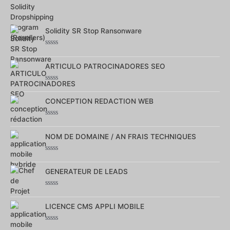
sur
5
Solidity SR Stop Ransonware
Note
0
ARTICULO PATROCINADORES SEO
sur
5
Note
0
CONCEPTION REDACTION WEB
sur
5
Note
0
NOM DE DOMAINE / AN FRAIS TECHNIQUES
sur
5
Note
0
GENERATEUR DE LEADS
sur
5
Note
0
LICENCE CMS APPLI MOBILE
sur
5
Note