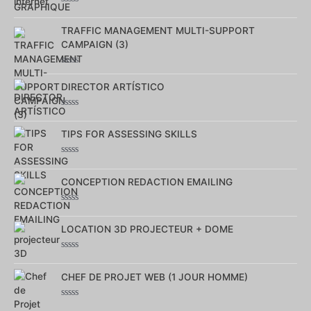
Note
0
TRAFFIC MANAGEMENT MULTI-SUPPORT
sur
5
CAMPAIGN (3)
Note
0
DIRECTOR ARTÍSTICO
sur
5
Note
0
TIPS FOR ASSESSING SKILLS
sur
5
Note
0
CONCEPTION REDACTION EMAILING
sur
5
Note
0
LOCATION 3D PROJECTEUR + DOME
sur
5
Note
0
CHEF DE PROJET WEB (1 JOUR HOMME)
sur
5
Note