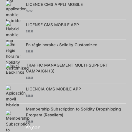
0
LICENCE CMS APPLI MOBILE
sur
5
Note
0
LICENSE CMS MOBILE APP
sur
5
Note
0
En régie horaire : Solidity Customized
sur
5
Note
0
TRAFFIC MANAGEMENT MULTI-SUPPORT
sur
5
CAMPAIGN (3)
Note
0
LICENCIA CMS MOBILE APP
sur
5
Note
0
Membership Subscription to Solidity Dropshipping
sur
5
Program (Resellers)
Note
50,00
€
0