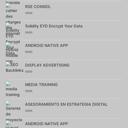
0
RSE CONSEIL
sur
5
Note
0
Solidity EYD Encrypt Your Data
sur
5
Note
0
ANDROID NATIVE APP
sur
5
Note
0
DISPLAY ADVERTISING
sur
5
Note
0
MEDIA TRAINING
sur
5
Note
0
ASESORAMIENTO EN ESTRATEGIA DIGITAL
sur
5
Note
0
ANDROID NATIVE APP
sur
5