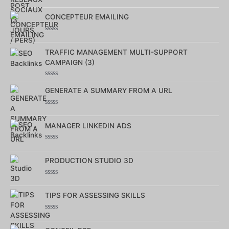
Note
0
sur
CONCEPTEUR EMAILING
5
Note
0
sur
TRAFFIC MANAGEMENT MULTI-SUPPORT
5
CAMPAIGN (3)
Note
0
GENERATE A SUMMARY FROM A URL
sur
5
Note
0
sur
MANAGER LINKEDIN ADS
5
Note
0
sur
PRODUCTION STUDIO 3D
5
Note
0
sur
TIPS FOR ASSESSING SKILLS
5
Note
0