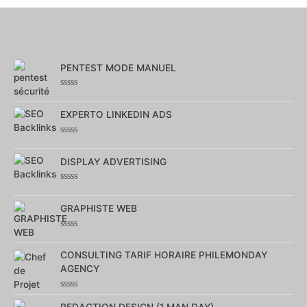
PENTEST MODE MANUEL
Note
0
sur
EXPERTO LINKEDIN ADS
5
Note
0
sur
DISPLAY ADVERTISING
5
Note
0
sur
GRAPHISTE WEB
5
Note
0
sur
CONSULTING TARIF HORAIRE PHILEMONDAY
5
AGENCY
Note
0