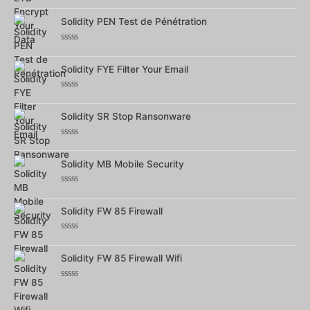
Note
0
sur
Solidity PEN Test de Pénétration
5
Note
0
sur
Solidity FYE Filter Your Email
5
Note
0
sur
Solidity SR Stop Ransonware
5
Note
0
sur
Solidity MB Mobile Security
5
Note
0
sur
Solidity FW 85 Firewall
5
Note
0
sur
Solidity FW 85 Firewall Wifi
5
Note
0
sur