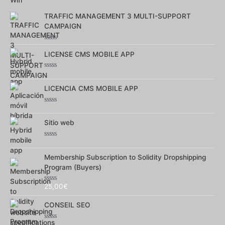
5
TRAFFIC MANAGEMENT 3 MULTI-SUPPORT
CAMPAIGN
Note
0
LICENSE CMS MOBILE APP
sur
5
Note
0
sur
LICENCIA CMS MOBILE APP
5
Note
0
sur
Sitio web
5
Note
0
sur
Membership Subscription to Solidity Dropshipping
5
Program (Buyers)
25,00
€
Note
0
sur
CONSEIL SEO
5