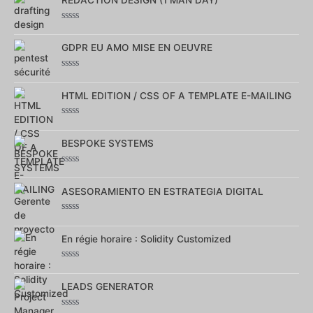
REDACTION DESIGN (1 MAN DAY)
sur
5
Note
0
sur
GDPR EU AMO MISE EN OEUVRE
5
Note
0
sur
HTML EDITION / CSS OF A TEMPLATE E-MAILING
5
Note
0
sur
BESPOKE SYSTEMS
5
Note
0
sur
ASESORAMIENTO EN ESTRATEGIA DIGITAL
5
Note
0
sur
En régie horaire : Solidity Customized
5
Note
0
sur
LEADS GENERATOR
5