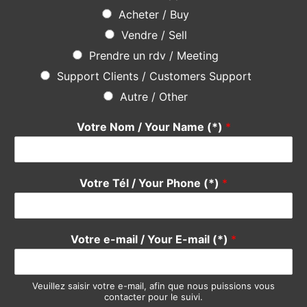
Une question ? Une suggestion ?
N’hésitez pas
en utilisant le formulaire ci-dessous, notre
équipe se fera un plaisir de vous répondre rapidement. Merci
Do not hesitate
using the form below, our team will be happy
to answer you quickly. Thank you.
Pour quel service avez-vous une suggestion ?
*
Devis / Quote - Appel d'offre
Acheter / Buy
Vendre / Sell
Prendre un rdv / Meeting
Support Clients / Customers Support
Autre / Other
Votre Nom / Your Name (*)
*