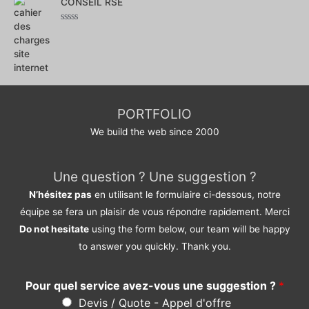
sur
CONSEIL RSE
5
Note
0
sur
5
PORTFOLIO
We build the web since 2000