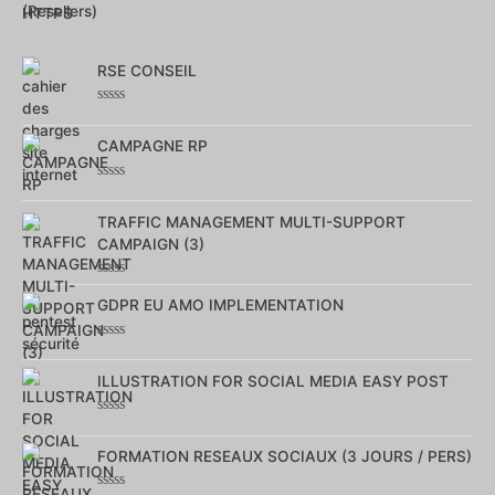
0
sur
5
RSE CONSEIL
Note
0
sur
CAMPAGNE RP
5
Note
0
sur
TRAFFIC MANAGEMENT MULTI-SUPPORT
5
CAMPAIGN (3)
Note
0
GDPR EU AMO IMPLEMENTATION
sur
5
Note
0
sur
ILLUSTRATION FOR SOCIAL MEDIA EASY POST
5
Note
0
sur
FORMATION RESEAUX SOCIAUX (3 JOURS / PERS)
5