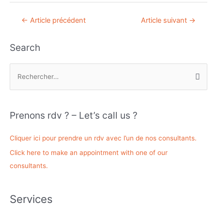
Navigation
←
Article précédent
Article suivant
→
de
l’article
Search
R
e
c
h
Prenons rdv ? – Let’s call us ?
e
r
Cliquer ici pour prendre un rdv avec l’un de nos consultants.
c
Click here to make an appointment with one of our
h
consultants.
e
r
Services
: