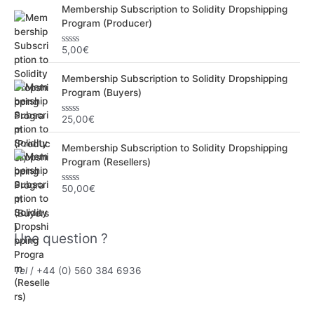
Membership Subscription to Solidity Dropshipping
Program (Producer)
5,00
€
N
o
t
Membership Subscription to Solidity Dropshipping
e
0
Program (Buyers)
s
u
r
25,00
€
N
5
o
t
Membership Subscription to Solidity Dropshipping
e
0
Program (Resellers)
s
u
r
50,00
€
N
5
o
t
e
0
Une question ?
s
u
r
5
Tel
/ +44 (0) 560 384 6936