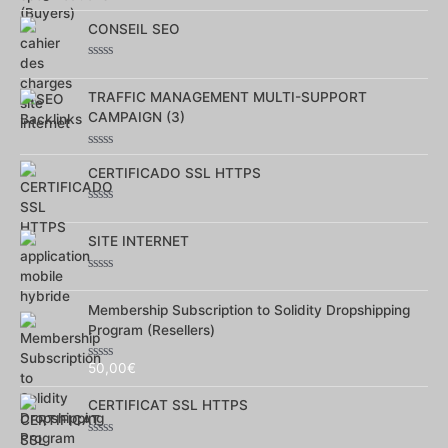
Note
0
sur
CONSEIL SEO
5
Note
0
sur
TRAFFIC MANAGEMENT MULTI-SUPPORT
5
CAMPAIGN (3)
Note
0
CERTIFICADO SSL HTTPS
sur
5
Note
0
sur
SITE INTERNET
5
Note
0
sur
Membership Subscription to Solidity Dropshipping
5
Program (Resellers)
50,00
€
Note
0
sur
CERTIFICAT SSL HTTPS
5
Note