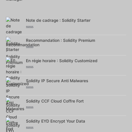
Note
0
sur
5
Note de cadrage : Solidity Starter
Note
0
sur
Recommandation : Solidity Premium
5
Note
0
sur
En régie horaire : Solidity Customized
5
Note
0
sur
Solidity IP Secure Anti Malwares
5
Note
0
sur
Solidity CCF Cloud Coffre Fort
5
Note
0
sur
Solidity EYD Encrypt Your Data
5