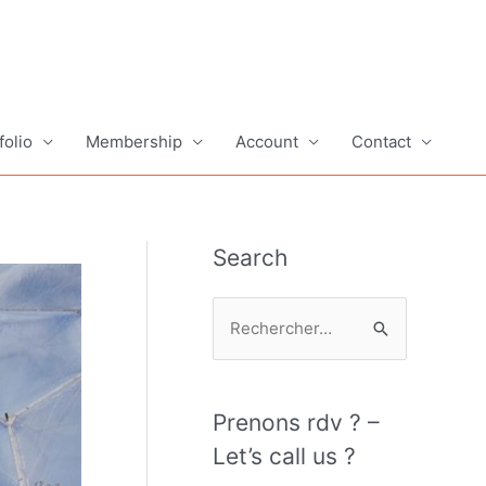
folio
Membership
Account
Contact
Search
R
e
c
h
Prenons rdv ? –
e
Let’s call us ?
r