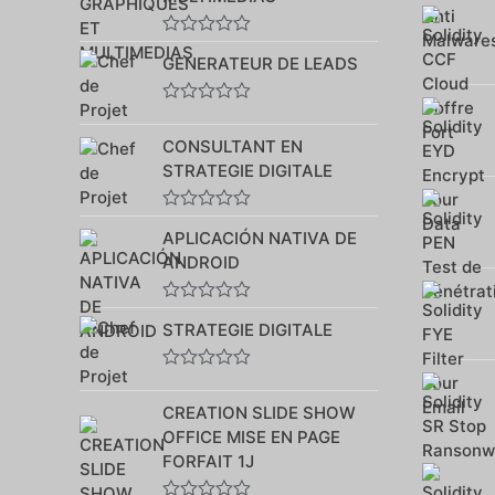
Note
GENERATEUR DE LEADS
0
sur
5
Note
0
CONSULTANT EN
sur
5
STRATEGIE DIGITALE
Note
APLICACIÓN NATIVA DE
0
sur
ANDROID
5
Note
STRATEGIE DIGITALE
0
sur
5
Note
0
CREATION SLIDE SHOW
sur
5
OFFICE MISE EN PAGE
FORFAIT 1J