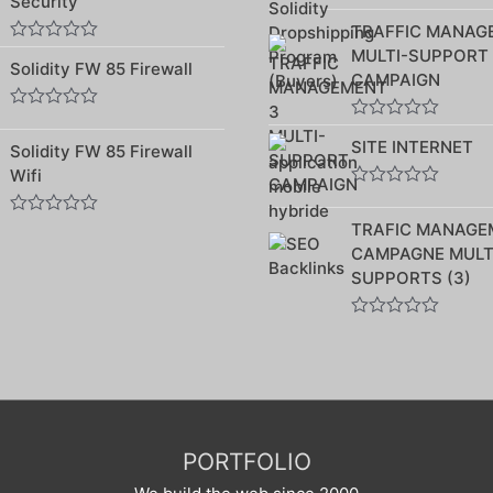
Security
0
5
sur
TRAFFIC MANAG
5
MULTI-SUPPORT
Note
Solidity FW 85 Firewall
0
CAMPAIGN
sur
5
Note
Note
0
SITE INTERNET
0
Solidity FW 85 Firewall
sur
sur
5
Wifi
5
Note
0
TRAFIC MANAGE
Note
sur
0
5
CAMPAGNE MULT
sur
SUPPORTS (3)
5
Note
0
sur
5
PORTFOLIO