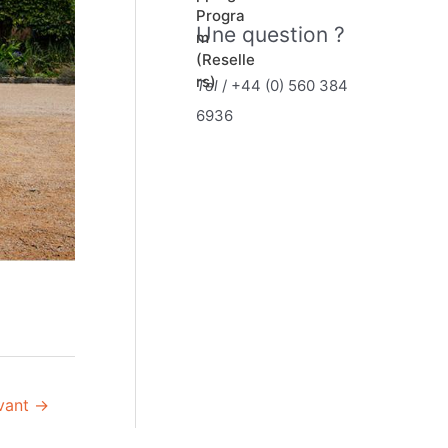
e
0
Une question ?
s
u
r
5
Tel
/ +44 (0) 560 384
6936
ivant
→