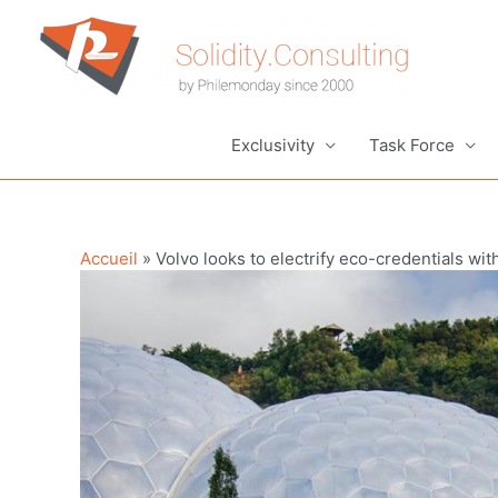
Aller
au
contenu
Exclusivity
Task Force
Accueil
»
Volvo looks to electrify eco-credentials wi