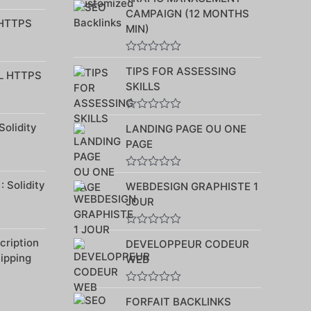
sur
CAMPAIGN (12 MONTHS
5
 HTTPS
MIN)
Note
TIPS FOR ASSESSING
0
L HTTPS
sur
SKILLS
5
Note
Solidity
LANDING PAGE OU ONE
0
sur
PAGE
5
Note
 Solidity
WEBDESIGN GRAPHISTE 1
0
sur
JOUR
5
Note
ription
DEVELOPPEUR CODEUR
0
sur
hipping
WEB
5
Note
FORFAIT BACKLINKS
0