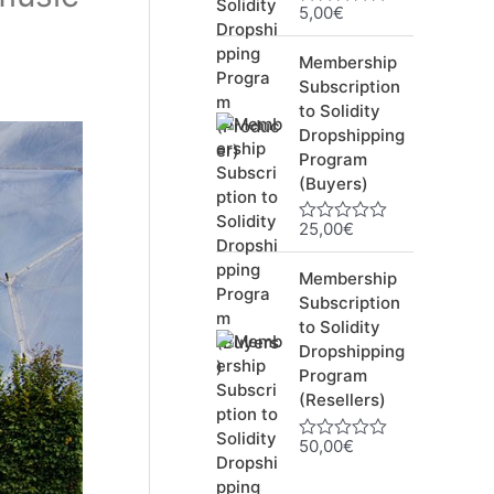
5,00
€
N
o
t
Membership
e
0
Subscription
s
to Solidity
u
Dropshipping
r
5
Program
(Buyers)
25,00
€
N
o
t
Membership
e
0
Subscription
s
to Solidity
u
Dropshipping
r
5
Program
(Resellers)
50,00
€
N
o
t