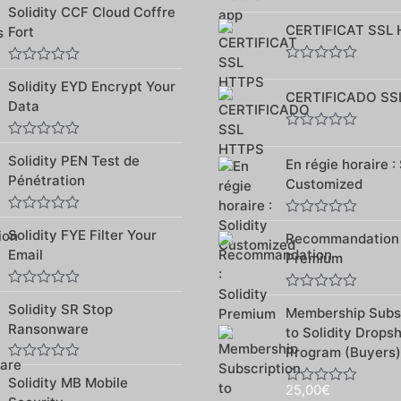
Note
Solidity CCF Cloud Coffre
0
0
sur
CERTIFICAT SSL
Fort
sur
5
5
Note
Note
Solidity EYD Encrypt Your
0
0
CERTIFICADO SS
sur
sur
Data
5
5
Note
Note
0
Solidity PEN Test de
0
En régie horaire : 
sur
sur
Pénétration
5
Customized
5
Note
Note
Solidity FYE Filter Your
0
Recommandation :
0
sur
sur
Email
Premium
5
5
Note
Note
Solidity SR Stop
0
Membership Subsc
0
sur
sur
Ransonware
to Solidity Drops
5
5
Program (Buyers)
Note
Solidity MB Mobile
0
25,00
€
Note
sur