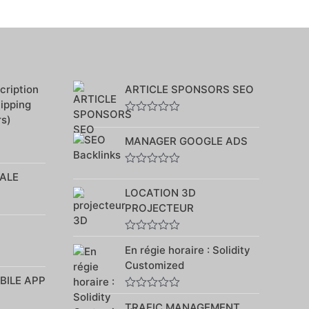
ription
ARTICLE SPONSORS SEO
hipping
rs)
Note
0
MANAGER GOOGLE ADS
sur
5
Note
ALE
0
LOCATION 3D
sur
5
PROJECTEUR
Note
En régie horaire : Solidity
0
sur
Customized
5
BILE APP
Note
TRAFIC MANAGEMENT
0