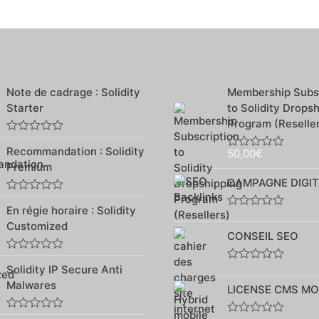
Note de cadrage : Solidity
Membership Subsc
Starter
to Solidity Drops
Program (Reselle
Note
Recommandation : Solidity
0
50,00
€
Note
sur
Premium
0
5
sur
CAMPAGNE DIGIT
5
Note
En régie horaire : Solidity
0
Note
sur
Customized
0
5
CONSEIL SEO
sur
5
Note
Solidity IP Secure Anti
Note
0
0
sur
Malwares
LICENSE CMS MO
sur
5
5
Note