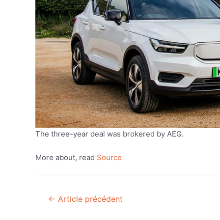
The three-year deal was brokered by AEG.
More about, read
Source
Navigation
←
Article précédent
de
l’article