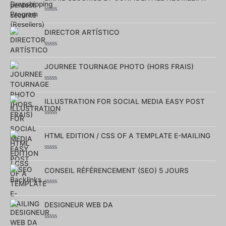
5
Note
0
sur
DIRECTOR ARTÍSTICO
5
Note
0
sur
JOURNEE TOURNAGE PHOTO (HORS FRAIS)
5
Note
0
sur
ILLUSTRATION FOR SOCIAL MEDIA EASY POST
5
Note
0
sur
HTML EDITION / CSS OF A TEMPLATE E-MAILING
5
Note
0
sur
CONSEIL RÉFÉRENCEMENT (SEO) 5 JOURS
5
Note
0
sur
DESIGNEUR WEB DA
5
Note