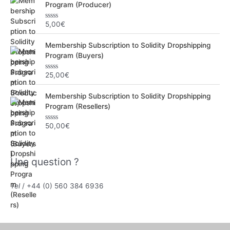
Program (Producer)
5,00
€
N
o
t
Membership Subscription to Solidity Dropshipping
e
0
Program (Buyers)
s
u
r
25,00
€
N
5
o
t
Membership Subscription to Solidity Dropshipping
e
0
Program (Resellers)
s
u
r
50,00
€
N
5
o
t
e
0
Une question ?
s
u
r
5
Tel
/ +44 (0) 560 384 6936