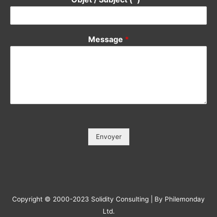
Votre Tél / Your Phone (*)
*
Votre e-mail / Your E-mail (*)
*
Veuillez saisir votre e-mail, afin que nous puissions vous
contacter pour le suivi.
Objet / Subject (*)
*
Message
*