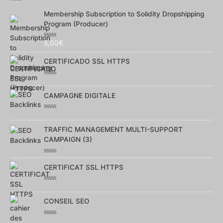
5
Membership Subscription to Solidity Dropshipping
Program (Producer)
5,00
€
Note
0
sur
CERTIFICADO SSL HTTPS
5
Note
0
sur
CAMPAGNE DIGITALE
5
Note
0
sur
TRAFFIC MANAGEMENT MULTI-SUPPORT
5
CAMPAIGN (3)
Note
0
CERTIFICAT SSL HTTPS
sur
5
Note
0
sur
CONSEIL SEO
5
Note