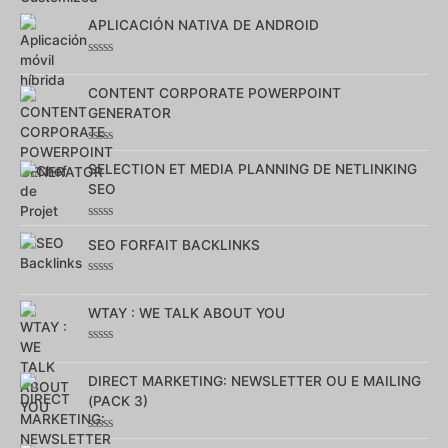
APLICACIÓN NATIVA DE ANDROID
Note
0
sur
CONTENT CORPORATE POWERPOINT
5
GENERATOR
Note
0
SELECTION ET MEDIA PLANNING DE NETLINKING
sur
SEO
5
Note
0
SEO FORFAIT BACKLINKS
sur
5
Note
0
sur
WTAY : WE TALK ABOUT YOU
5
Note
0
sur
DIRECT MARKETING: NEWSLETTER OU E MAILING
5
(PACK 3)
Note