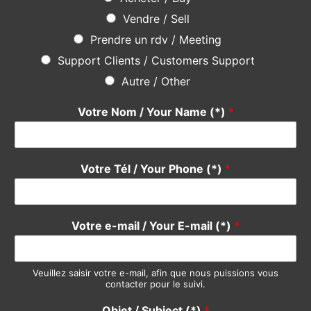
Une question ? Une suggestion ?
N’hésitez pas
en utilisant le formulaire ci-dessous, notre
équipe se fera un plaisir de vous répondre rapidement. Merci
Do not hesitate
using the form below, our team will be happy
to answer you quickly. Thank you.
Pour quel service avez-vous une suggestion ?
*
Devis / Quote - Appel d'offre
Acheter / Buy
Vendre / Sell
Prendre un rdv / Meeting
Support Clients / Customers Support
Autre / Other
Votre Nom / Your Name (*)
*