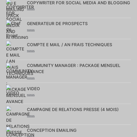
0
COPYWRITER FOR SOCIAL MEDIA AND BLOGGING
sur
5
Note
0
sur
GENERATEUR DE PROSPECTS
5
Note
0
sur
COMPTE E MAIL / AN FRAIS TECHNIQUES
5
Note
0
sur
COMMUNITY MANAGER : PACKAGE MENSUEL
5
AVANCE
Note
0
VIDEO
sur
5
Note
0
sur
CAMPAGNE DE RELATIONS PRESSE (4 MOIS)
5
Note
0
sur
CONCEPTION EMAILING
5