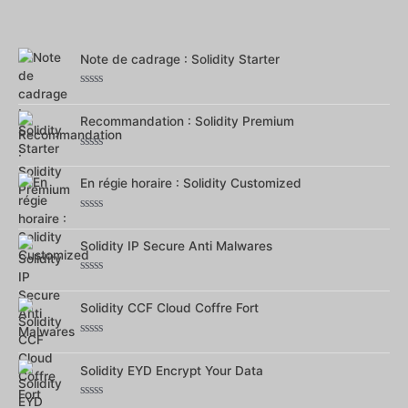
0
sur
5
Note de cadrage : Solidity Starter
Note
0
sur
Recommandation : Solidity Premium
5
Note
0
sur
En régie horaire : Solidity Customized
5
Note
0
sur
Solidity IP Secure Anti Malwares
5
Note
0
sur
Solidity CCF Cloud Coffre Fort
5
Note
0
sur
Solidity EYD Encrypt Your Data
5