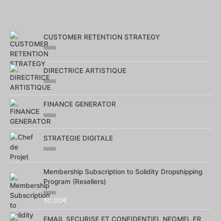
CUSTOMER RETENTION STRATEGY
Note
0
sur
DIRECTRICE ARTISTIQUE
5
Note
0
sur
FINANCE GENERATOR
5
Note
0
sur
STRATEGIE DIGITALE
5
Note
0
sur
Membership Subscription to Solidity Dropshipping
5
Program (Resellers)
50,00
€
Note
0
sur
EMAIL SECURISE ET CONFIDENTIEL NEOMEL.FR