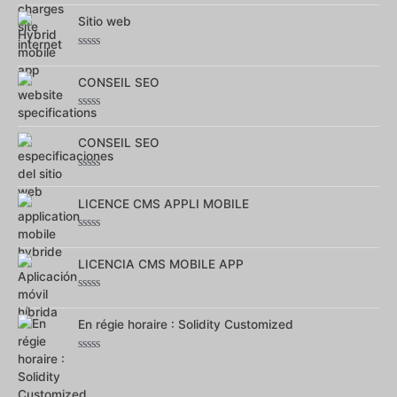
0
sur
Sitio web
5
Note
0
sur
CONSEIL SEO
5
Note
0
sur
CONSEIL SEO
5
Note
0
sur
LICENCE CMS APPLI MOBILE
5
Note
0
sur
LICENCIA CMS MOBILE APP
5
Note
0
sur
En régie horaire : Solidity Customized
5
Note
0
sur
5