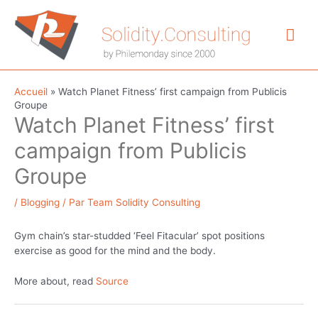
Aller
au
Me
contenu
prin
Accueil
»
Watch Planet Fitness’ first campaign from Publicis
Groupe
Watch Planet Fitness’ first
campaign from Publicis
Groupe
/
Blogging
/ Par
Team Solidity Consulting
Gym chain’s star-studded ‘Feel Fitacular’ spot positions
exercise as good for the mind and the body.
More about, read
Source