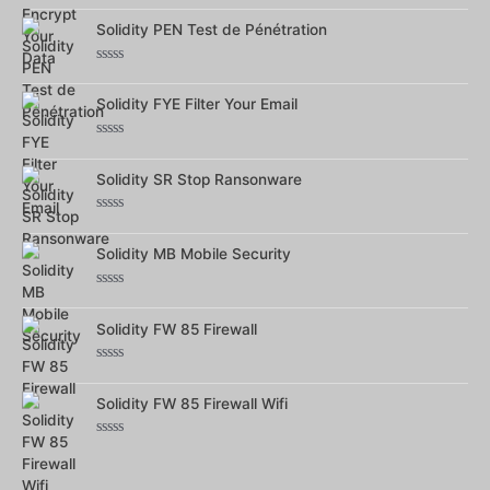
Note
0
sur
Solidity PEN Test de Pénétration
5
Note
0
sur
Solidity FYE Filter Your Email
5
Note
0
sur
Solidity SR Stop Ransonware
5
Note
0
sur
Solidity MB Mobile Security
5
Note
0
sur
Solidity FW 85 Firewall
5
Note
0
sur
Solidity FW 85 Firewall Wifi
5
Note
0
sur