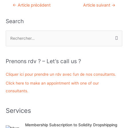
Navigation
←
Article précédent
Article suivant
→
de
l’article
Search
R
e
c
h
Prenons rdv ? – Let’s call us ?
e
r
Cliquer ici pour prendre un rdv avec l’un de nos consultants.
c
Click here to make an appointment with one of our
h
consultants.
e
r
Services
:
Membership Subscription to Solidity Dropshipping