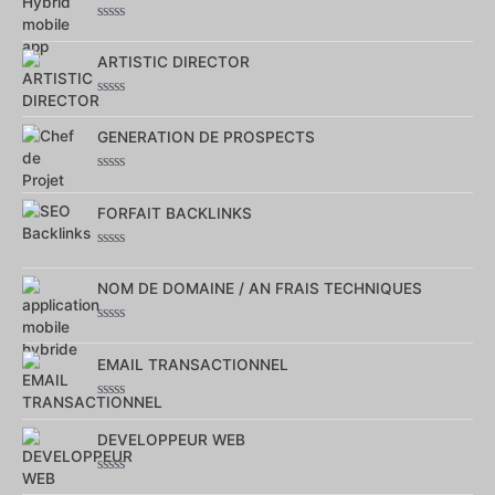
5
Note
0
ARTISTIC DIRECTOR
sur
5
Note
0
GENERATION DE PROSPECTS
sur
5
Note
0
FORFAIT BACKLINKS
sur
5
Note
0
NOM DE DOMAINE / AN FRAIS TECHNIQUES
sur
5
Note
0
EMAIL TRANSACTIONNEL
sur
5
Note
0
DEVELOPPEUR WEB
sur
5
Note