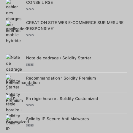
CONSEIL RSE
sur
5
Note
0
CREATION SITE WEB E-COMMERCE SUR MESURE
sur
5
'RESPONSIVE'
Note
0
sur
5
Note de cadrage : Solidity Starter
Note
0
Recommandation : Solidity Premium
sur
5
Note
0
En régie horaire : Solidity Customized
sur
5
Note
0
Solidity IP Secure Anti Malwares
sur
5
Note