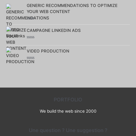
0
GENERIC RECOMMENDATIONS TO OPTIMIZE
sur
5
YOUR WEB CONTENT
Note
0
CAMPAGNE LINKEDIN ADS
sur
5
Note
0
VIDEO PRODUCTION
sur
5
Note
0
sur
5
PORTFOLIO
We build the web since 2000
Une question ? Une suggestion ?