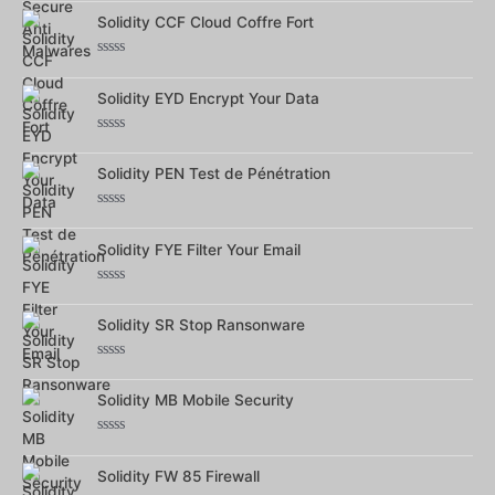
0
Solidity CCF Cloud Coffre Fort
sur
5
Note
0
Solidity EYD Encrypt Your Data
sur
5
Note
0
Solidity PEN Test de Pénétration
sur
5
Note
0
Solidity FYE Filter Your Email
sur
5
Note
0
Solidity SR Stop Ransonware
sur
5
Note
0
Solidity MB Mobile Security
sur
5
Note
0
Solidity FW 85 Firewall
sur
5