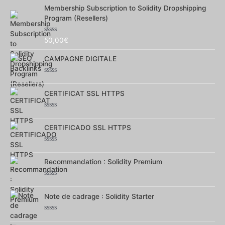
0
Membership Subscription to Solidity Dropshipping
sur
5
Program (Resellers)
Note
50,00
€
0
sur
CAMPAGNE DIGITALE
5
Note
0
CERTIFICAT SSL HTTPS
sur
5
Note
0
CERTIFICADO SSL HTTPS
sur
5
Note
0
Recommandation : Solidity Premium
sur
5
Note
0
Note de cadrage : Solidity Starter
sur
5
Note
0