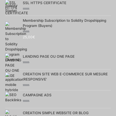
SSL HTTPS CERTIFICATE
sur
5
Note
0
Membership Subscription to Solidity Dropshipping
sur
5
Program (Buyers)
Note
25,00
€
0
sur
5
LANDING PAGE OU ONE PAGE
Note
0
CREATION SITE WEB E-COMMERCE SUR MESURE
sur
5
'RESPONSIVE'
Note
0
CAMPAGNE ADS
sur
5
Note
0
CREATION SIMPLE WEBSITE OR BLOG
sur