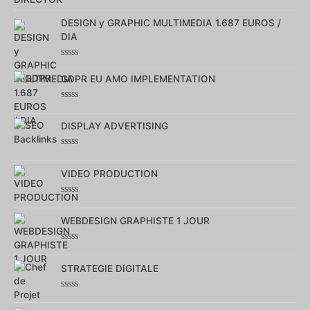
Note
0
DESIGN y GRAPHIC MULTIMEDIA 1.687 EUROS /
sur
5
DIA
Note
0
GDPR EU AMO IMPLEMENTATION
sur
5
Note
0
DISPLAY ADVERTISING
sur
5
Note
0
VIDEO PRODUCTION
sur
5
Note
0
WEBDESIGN GRAPHISTE 1 JOUR
sur
5
Note
0
STRATEGIE DIGITALE
sur
5
Note
0