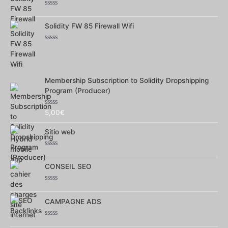
Note
0
Solidity FW 85 Firewall Wifi
sur
5
Note
0
sur
5
Membership Subscription to Solidity Dropshipping
Program (Producer)
Note
5,00
€
0
sur
Sitio web
5
Note
0
CONSEIL SEO
sur
5
Note
0
CAMPAGNE ADS
sur
5
Note