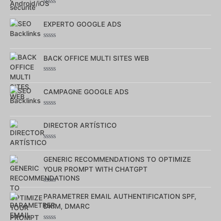
Note
0
sur
EXPERTO GOOGLE ADS
5
Note
0
sur
BACK OFFICE MULTI SITES WEB
5
Note
0
sur
CAMPAGNE GOOGLE ADS
5
Note
0
sur
DIRECTOR ARTÍSTICO
5
Note
0
sur
GENERIC RECOMMENDATIONS TO OPTIMIZE
5
YOUR PROMPT WITH CHATGPT
Note
0
PARAMETRER EMAIL AUTHENTIFICATION SPF,
sur
DKIM, DMARC
5