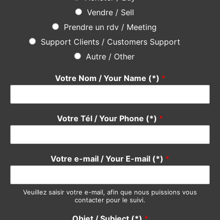
Une question ? Une suggestion ?
N’hésitez pas
en utilisant le formulaire ci-dessous, notre
équipe se fera un plaisir de vous répondre rapidement. Merci
Do not hesitate
using the form below, our team will be happy
to answer you quickly. Thank you.
Pour quel service avez-vous une suggestion ?
*
Devis / Quote - Appel d'offre
Acheter / Buy
Vendre / Sell
Prendre un rdv / Meeting
Support Clients / Customers Support
Autre / Other
Votre Nom / Your Name (*)
*