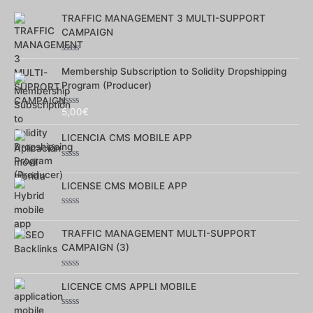
5
TRAFFIC MANAGEMENT 3 MULTI-SUPPORT
CAMPAIGN
Note
0
Membership Subscription to Solidity Dropshipping
sur
Program (Producer)
5
5,00
€
Note
0
sur
LICENCIA CMS MOBILE APP
5
Note
0
sur
LICENSE CMS MOBILE APP
5
Note
0
sur
TRAFFIC MANAGEMENT MULTI-SUPPORT
5
CAMPAIGN (3)
Note
0
LICENCE CMS APPLI MOBILE
sur
5