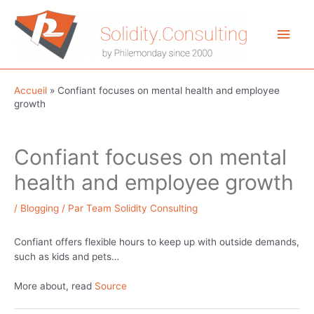
Aller
au
Men
contenu
princ
Accueil
»
Confiant focuses on mental health and employee
growth
Confiant focuses on mental
health and employee growth
/
Blogging
/ Par
Team Solidity Consulting
Confiant offers flexible hours to keep up with outside demands,
such as kids and pets…
More about, read
Source