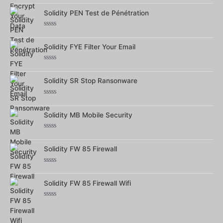
0
sur
Solidity PEN Test de Pénétration
5
Note
0
sur
Solidity FYE Filter Your Email
5
Note
0
sur
Solidity SR Stop Ransonware
5
Note
0
sur
Solidity MB Mobile Security
5
Note
0
sur
Solidity FW 85 Firewall
5
Note
0
sur
Solidity FW 85 Firewall Wifi
5
Note
0
sur