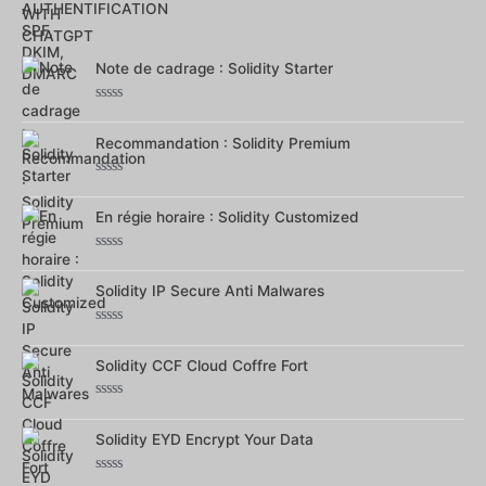
Note
0
sur
5
Note de cadrage : Solidity Starter
Note
0
sur
Recommandation : Solidity Premium
5
Note
0
sur
En régie horaire : Solidity Customized
5
Note
0
sur
Solidity IP Secure Anti Malwares
5
Note
0
sur
Solidity CCF Cloud Coffre Fort
5
Note
0
sur
Solidity EYD Encrypt Your Data
5
Note