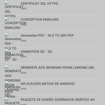
0
sur
CERTIFICAT SSL HTTPS
5
Note
0
sur
CONCEPTION EMAILING
5
Note
0
sur
Generation PDF - XLS TO 500 PDF
5
Note
0
sur
ANIMATION 2D - 3D
5
Note
0
sur
GENERATE ADS WORDING FROM LANDING URL
5
Note
0
sur
APLICACIÓN NATIVA DE ANDROID
5
Note
0
sur
PAQUETE DE DISEÑO DISEÑADOR GRÁFICO 4H
5