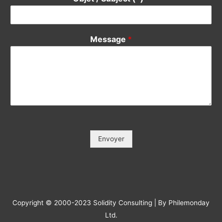
Votre Tél / Your Phone (*)
*
Votre e-mail / Your E-mail (*)
*
Veuillez saisir votre e-mail, afin que nous puissions vous
contacter pour le suivi.
Objet / Subject (*)
*
Message
*