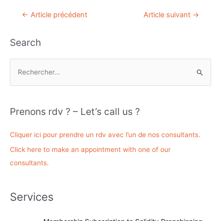
Navigation
←
Article précédent
Article suivant
→
de
l’article
Search
R
e
c
h
Prenons rdv ? – Let’s call us ?
e
r
Cliquer ici pour prendre un rdv avec l’un de nos consultants.
c
Click here to make an appointment with one of our
h
consultants.
e
r
Services
: