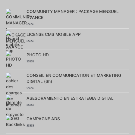
5
COMMUNITY MANAGER : PACKAGE MENSUEL
AVANCE
Note
0
LICENSE CMS MOBILE APP
sur
5
Note
0
sur
PHOTO HD
5
Note
0
sur
CONSEIL EN COMMUNICATION ET MARKETING
5
DIGITAL (6h)
Note
0
ASESORAMIENTO EN ESTRATEGIA DIGITAL
sur
5
Note
0
sur
CAMPAGNE ADS
5
Note