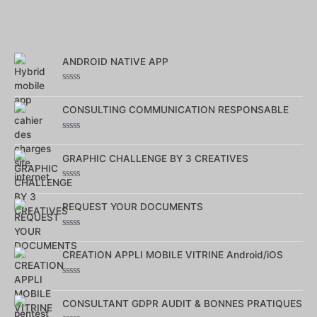
ANDROID NATIVE APP
Note
0
sur
CONSULTING COMMUNICATION RESPONSABLE
5
Note
0
sur
GRAPHIC CHALLENGE BY 3 CREATIVES
5
Note
0
sur
REQUEST YOUR DOCUMENTS
5
Note
0
sur
CREATION APPLI MOBILE VITRINE Android/iOS
5
Note
0
sur
CONSULTANT GDPR AUDIT & BONNES PRATIQUES
5