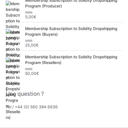
Membership Subscription to Solidity Dropshipping
Program (Producer)
5,00
€
N
o
t
Membership Subscription to Solidity Dropshipping
e
0
Program (Buyers)
s
u
r
25,00
€
N
5
o
t
Membership Subscription to Solidity Dropshipping
e
0
Program (Resellers)
s
u
r
50,00
€
N
5
o
t
e
0
Une question ?
s
u
r
5
Tel
/ +44 (0) 560 384 6936