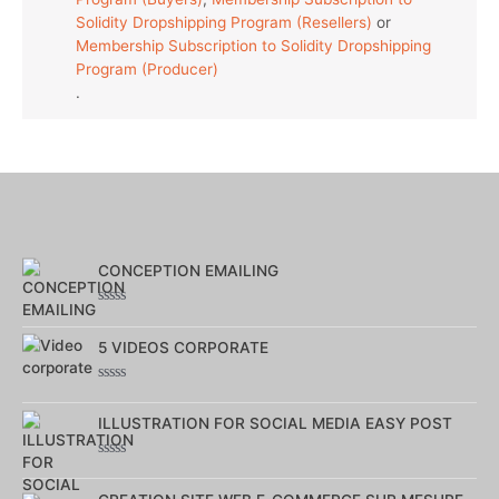
Solidity Dropshipping Program (Resellers)
or
Membership Subscription to Solidity Dropshipping
Program (Producer)
.
CONCEPTION EMAILING
Note
0
5 VIDEOS CORPORATE
sur
5
Note
0
ILLUSTRATION FOR SOCIAL MEDIA EASY POST
sur
5
Note
0