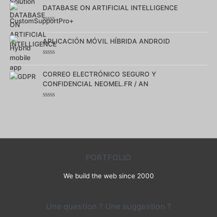
0
DATABASE ON ARTIFICIAL INTELLIGENCE
sur
5
Note
0
APLICACIÓN MÓVIL HÍBRIDA ANDROID
sur
5
Note
0
CORREO ELECTRÓNICO SEGURO Y
sur
5
CONFIDENCIAL NEOMEL.FR / AN
Note
0
sur
5
PORTFOLIO
We build the web since 2000
Une question ? Une suggestion ?