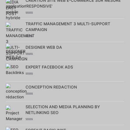
CREATION SITE WEB E-COMMERCE SUR MESURE
sur
5
'RESPONSIVE'
Note
0
TRAFFIC MANAGEMENT 3 MULTI-SUPPORT
sur
CAMPAIGN
5
Note
0
DESIGNER WEB DA
sur
5
Note
0
EXPERT FACEBOOK ADS
sur
5
Note
0
CONCEPTION REDACTION
sur
5
Note
0
SELECTION AND MEDIA PLANNING BY
sur
5
NETLINKING SEO
Note
0