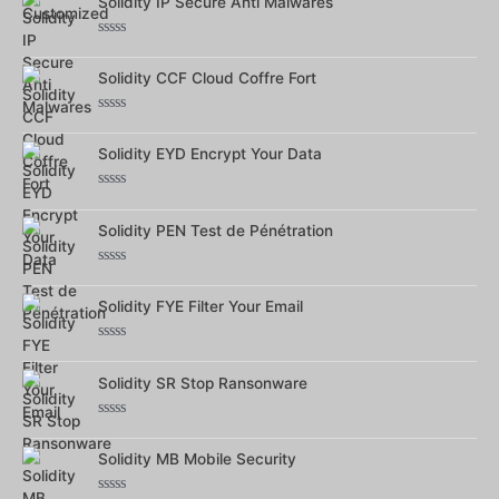
Solidity IP Secure Anti Malwares
sur
5
Note
0
Solidity CCF Cloud Coffre Fort
sur
5
Note
0
Solidity EYD Encrypt Your Data
sur
5
Note
0
Solidity PEN Test de Pénétration
sur
5
Note
0
Solidity FYE Filter Your Email
sur
5
Note
0
Solidity SR Stop Ransonware
sur
5
Note
0
Solidity MB Mobile Security
sur
5