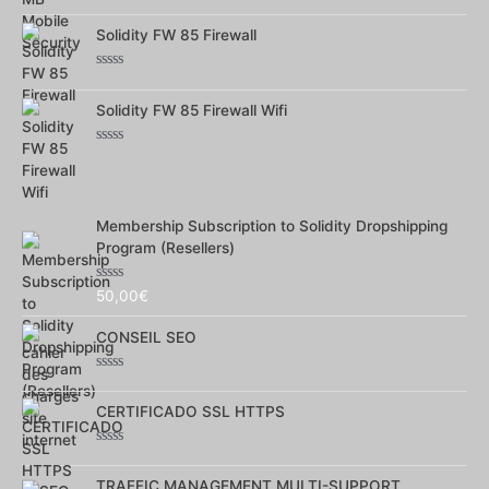
Note
0
Solidity FW 85 Firewall
sur
5
Note
0
Solidity FW 85 Firewall Wifi
sur
5
Note
0
sur
5
Membership Subscription to Solidity Dropshipping
Program (Resellers)
Note
50,00
€
0
sur
CONSEIL SEO
5
Note
0
CERTIFICADO SSL HTTPS
sur
5
Note
0
TRAFFIC MANAGEMENT MULTI-SUPPORT
sur