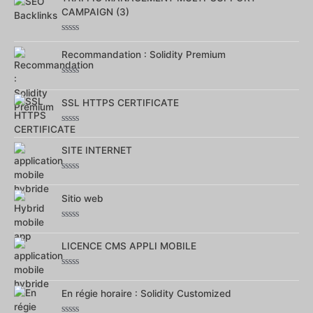
5
CAMPAIGN (3)
Note
0
Recommandation : Solidity Premium
sur
5
Note
0
SSL HTTPS CERTIFICATE
sur
5
Note
0
SITE INTERNET
sur
5
Note
0
Sitio web
sur
5
Note
0
LICENCE CMS APPLI MOBILE
sur
5
Note
0
En régie horaire : Solidity Customized
sur
5