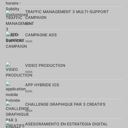
Note
0
TRAFFIC MANAGEMENT 3 MULTI-SUPPORT
sur
5
CAMPAIGN
Note
0
CAMPAGNE ADS
sur
5
Note
0
sur
5
VIDEO PRODUCTION
Note
0
APP HYBRIDE IOS
sur
5
Note
0
CHALLENGE GRAPHIQUE PAR 3 CREATIFS
sur
5
Note
0
ASESORAMIENTO EN ESTRATEGIA DIGITAL
sur
5