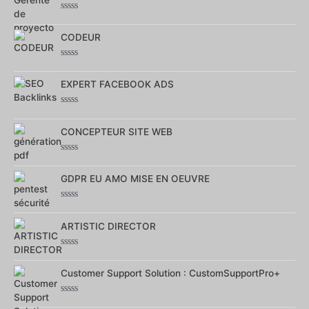
Note
0
CODEUR
sur
5
Note
0
EXPERT FACEBOOK ADS
sur
5
Note
0
CONCEPTEUR SITE WEB
sur
5
Note
0
GDPR EU AMO MISE EN OEUVRE
sur
5
Note
0
ARTISTIC DIRECTOR
sur
5
Note
0
Customer Support Solution : CustomSupportPro+
sur
5
Note