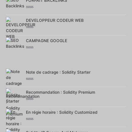
FORFAIT BACKLINKS
sur
5
Note
0
DEVELOPPEUR CODEUR WEB
sur
5
Note
0
CAMPAGNE GOOGLE
sur
5
Note
0
sur
5
Note de cadrage : Solidity Starter
Note
0
Recommandation : Solidity Premium
sur
5
Note
0
En régie horaire : Solidity Customized
sur
5
Note
0