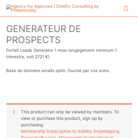
Aller
Me
au
contenu
prin
GENERATEUR DE
PROSPECTS
Forfait Leads Generator 1 mois (engagement minimum 1
trimestre, soit 2721 €).
Base de données emails optin, fournie par vos soins.
This product can only be viewed by members. To
view or purchase this product, sign up by
purchasing
Membership Subscription to Solidity Dropshipping
Program (Buyers)
,
Membership Subscription to