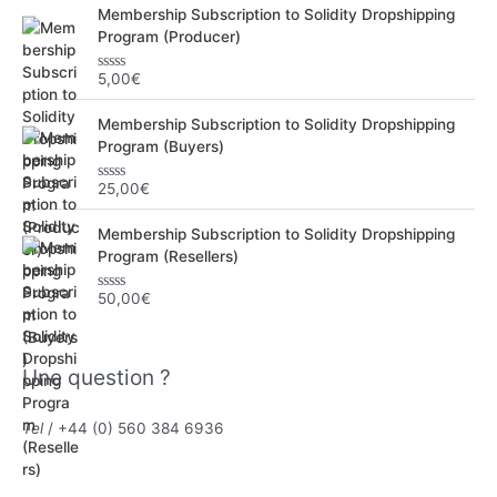
Membership Subscription to Solidity Dropshipping
Program (Producer)
5,00
€
N
o
t
Membership Subscription to Solidity Dropshipping
e
0
Program (Buyers)
s
u
r
25,00
€
N
5
o
t
Membership Subscription to Solidity Dropshipping
e
0
Program (Resellers)
s
u
r
50,00
€
N
5
o
t
e
0
Une question ?
s
u
r
5
Tel
/ +44 (0) 560 384 6936