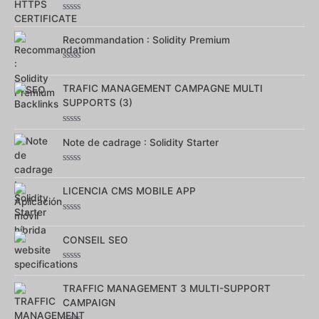
Note
0
sur
Recommandation : Solidity Premium
5
Note
0
sur
TRAFIC MANAGEMENT CAMPAGNE MULTI
5
SUPPORTS (3)
Note
0
Note de cadrage : Solidity Starter
sur
5
Note
0
sur
LICENCIA CMS MOBILE APP
5
Note
0
sur
CONSEIL SEO
5
Note
0
sur
TRAFFIC MANAGEMENT 3 MULTI-SUPPORT
5
CAMPAIGN