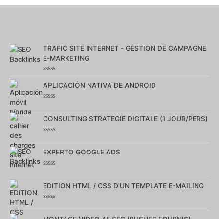
TRAFIC SITE INTERNET - GESTION DE CAMPAGNE
E-MARKETING
Note
0
APLICACIÓN NATIVA DE ANDROID
sur
5
Note
0
sur
CONSULTING STRATEGIE DIGITALE (1 JOUR/PERS)
5
Note
0
sur
EXPERTO GOOGLE ADS
5
Note
0
sur
EDITION HTML / CSS D'UN TEMPLATE E-MAILING
5
Note
0
sur