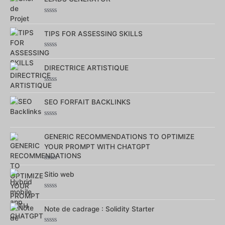
5
Note
0
sur
TIPS FOR ASSESSING SKILLS
5
Note
0
sur
DIRECTRICE ARTISTIQUE
5
Note
0
sur
SEO FORFAIT BACKLINKS
5
Note
0
sur
GENERIC RECOMMENDATIONS TO OPTIMIZE
5
YOUR PROMPT WITH CHATGPT
Note
0
Sitio web
sur
5
Note
0
sur
Note de cadrage : Solidity Starter
5