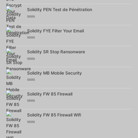
Note
0
sur
Solidity PEN Test de Pénétration
5
Note
0
sur
Solidity FYE Filter Your Email
5
Note
0
sur
Solidity SR Stop Ransonware
5
Note
0
sur
Solidity MB Mobile Security
5
Note
0
sur
Solidity FW 85 Firewall
5
Note
0
sur
Solidity FW 85 Firewall Wifi
5
Note
0
sur