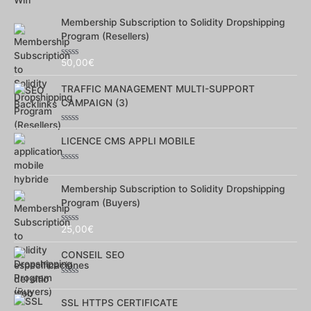
5
Membership Subscription to Solidity Dropshipping
Program (Resellers)
50,00
€
Note
0
sur
TRAFFIC MANAGEMENT MULTI-SUPPORT
5
CAMPAIGN (3)
Note
0
LICENCE CMS APPLI MOBILE
sur
5
Note
0
sur
Membership Subscription to Solidity Dropshipping
5
Program (Buyers)
25,00
€
Note
0
sur
CONSEIL SEO
5
Note
0
sur
SSL HTTPS CERTIFICATE
5