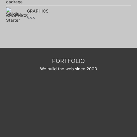
Note
0
sur
GRAPHICS
5
Note
0
sur
5
PORTFOLIO
We build the web since 2000