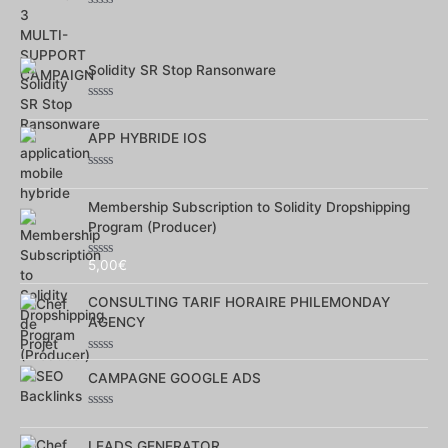
Note
0
sur
5
Solidity SR Stop Ransonware
Note
0
sur
APP HYBRIDE IOS
5
Note
0
sur
Membership Subscription to Solidity Dropshipping
5
Program (Producer)
5,00
€
Note
0
sur
CONSULTING TARIF HORAIRE PHILEMONDAY
5
AGENCY
Note
0
CAMPAGNE GOOGLE ADS
sur
5
Note
0
sur
LEADS GENERATOR