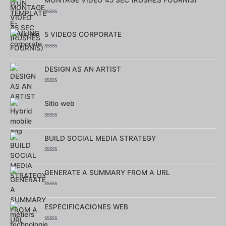
MONTAGE VIDEO 45 SEC (RUSHES FOURNIS)
5
Note
0
sur
5 VIDEOS CORPORATE
5
Note
0
sur
DESIGN AS AN ARTIST
5
Note
0
sur
Sitio web
5
Note
0
sur
BUILD SOCIAL MEDIA STRATEGY
5
Note
0
sur
GENERATE A SUMMARY FROM A URL
5
Note
0
sur
ESPECIFICACIONES WEB
5