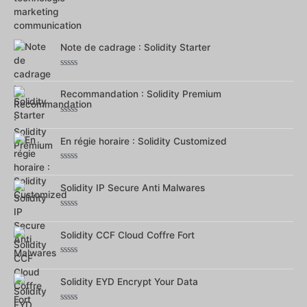
Note
0
sur
5
Note de cadrage : Solidity Starter
Note
0
sur
Recommandation : Solidity Premium
5
Note
0
sur
En régie horaire : Solidity Customized
5
Note
0
sur
Solidity IP Secure Anti Malwares
5
Note
0
sur
Solidity CCF Cloud Coffre Fort
5
Note
0
sur
Solidity EYD Encrypt Your Data
5