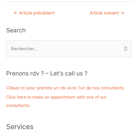
Navigation
←
Article précédent
Article suivant
→
de
l’article
Search
R
e
c
h
Prenons rdv ? – Let’s call us ?
e
r
Cliquer ici pour prendre un rdv avec l’un de nos consultants.
c
Click here to make an appointment with one of our
h
consultants.
e
r
Services
: