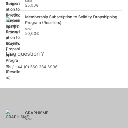
u
r
25,00
€
N
5
o
t
Membership Subscription to Solidity Dropshipping
e
0
Program (Resellers)
s
u
r
50,00
€
N
5
o
t
e
0
Une question ?
s
u
r
5
Tel
/ +44 (0) 560 384 6936
GRAPHISME
Note