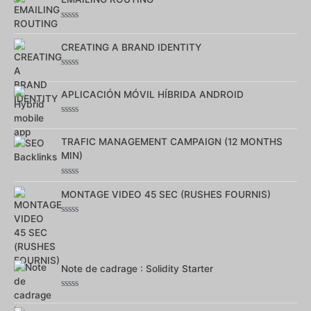
5
Note
0
sur
CREATING A BRAND IDENTITY
5
Note
0
sur
APLICACIÓN MÓVIL HÍBRIDA ANDROID
5
Note
0
sur
TRAFIC MANAGEMENT CAMPAIGN (12 MONTHS
5
MIN)
Note
0
MONTAGE VIDEO 45 SEC (RUSHES FOURNIS)
sur
5
Note
0
sur
5
Note de cadrage : Solidity Starter
Note
0