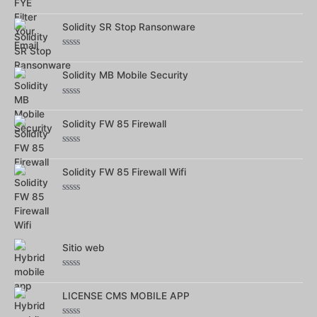
Note
0
sur
Solidity SR Stop Ransonware
5
Note
0
sur
Solidity MB Mobile Security
5
Note
0
sur
Solidity FW 85 Firewall
5
Note
0
sur
Solidity FW 85 Firewall Wifi
5
Note
0
sur
5
Sitio web
Note
0
sur
LICENSE CMS MOBILE APP
5