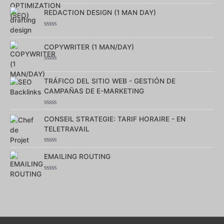
0
sur
REDACTION DESIGN (1 MAN DAY)
5
Note
0
sur
COPYWRITER (1 MAN/DAY)
5
Note
0
sur
TRÁFICO DEL SITIO WEB - GESTIÓN DE
5
CAMPAÑAS DE E-MARKETING
Note
0
CONSEIL STRATEGIE: TARIF HORAIRE - EN
sur
TELETRAVAIL
5
Note
0
EMAILING ROUTING
sur
5
Note
0
sur
5