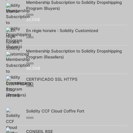
sur
Membership Subscription to Solidity Dropshipping
5
Program (Buyers)
25,00
€
Note
0
sur
En régie horaire : Solidity Customized
5
Note
0
sur
Membership Subscription to Solidity Dropshipping
5
Program (Resellers)
50,00
€
Note
0
sur
CERTIFICADO SSL HTTPS
5
Note
0
sur
5
Solidity CCF Cloud Coffre Fort
Note
0
sur
CONSEIL RSE