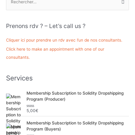
e
c
h
Prenons rdv ? – Let’s call us ?
e
r
Cliquer ici pour prendre un rdv avec l’un de nos consultants.
c
Click here to make an appointment with one of our
h
consultants.
e
r
Services
:
Membership Subscription to Solidity Dropshipping
Program (Producer)
5,00
€
N
o
t
Membership Subscription to Solidity Dropshipping
e
0
Program (Buyers)
s