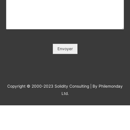
Votre e-mail / Your E-mail (*)
*
Veuillez saisir votre e-mail, afin que nous puissions vous
contacter pour le suivi.
Objet / Subject (*)
*
Message
*
Envoyer