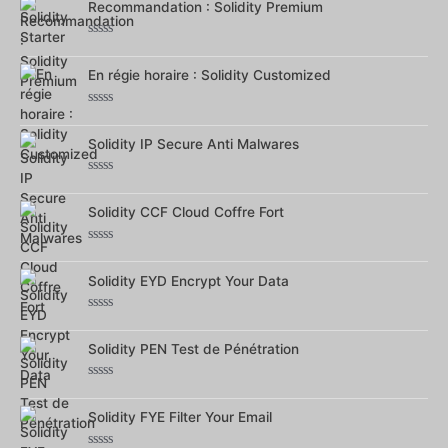
sur
Recommandation : Solidity Premium
5
Note
0
sur
En régie horaire : Solidity Customized
5
Note
0
sur
Solidity IP Secure Anti Malwares
5
Note
0
sur
Solidity CCF Cloud Coffre Fort
5
Note
0
sur
Solidity EYD Encrypt Your Data
5
Note
0
sur
Solidity PEN Test de Pénétration
5
Note
0
sur
Solidity FYE Filter Your Email
5