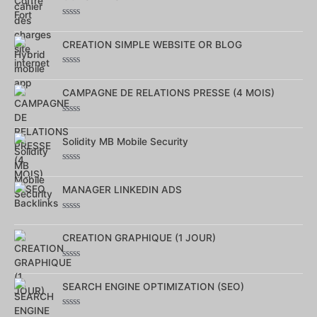
5
Note
0
sur
CREATION SIMPLE WEBSITE OR BLOG
5
Note
0
sur
CAMPAGNE DE RELATIONS PRESSE (4 MOIS)
5
Note
0
sur
Solidity MB Mobile Security
5
Note
0
sur
MANAGER LINKEDIN ADS
5
Note
0
sur
CREATION GRAPHIQUE (1 JOUR)
5
Note
0
sur
SEARCH ENGINE OPTIMIZATION (SEO)
5
Note