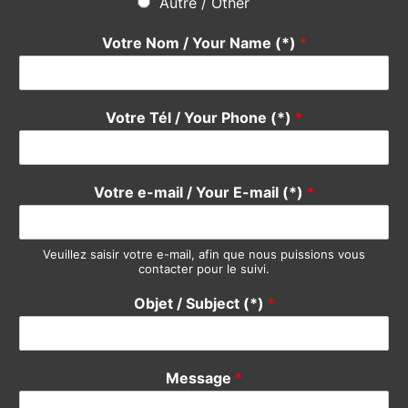
Do not hesitate
using the form below, our team will be happy
to answer you quickly. Thank you.
Pour quel service avez-vous une suggestion ?
*
Devis / Quote - Appel d'offre
Acheter / Buy
Vendre / Sell
Prendre un rdv / Meeting
Support Clients / Customers Support
Autre / Other
Votre Nom / Your Name (*)
*
Votre Tél / Your Phone (*)
*