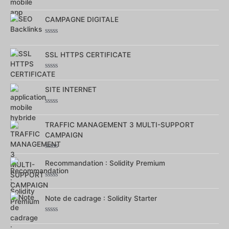
Note
0
sur
CAMPAGNE DIGITALE
5
Note
0
sur
SSL HTTPS CERTIFICATE
5
Note
0
sur
SITE INTERNET
5
Note
0
sur
TRAFFIC MANAGEMENT 3 MULTI-SUPPORT
5
CAMPAIGN
Note
0
Recommandation : Solidity Premium
sur
5
Note
0
sur
Note de cadrage : Solidity Starter
5
Note
0