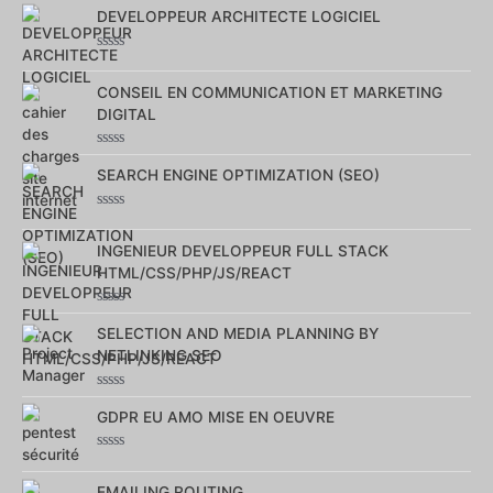
0
sur
DEVELOPPEUR ARCHITECTE LOGICIEL
5
Note
0
sur
CONSEIL EN COMMUNICATION ET MARKETING
5
DIGITAL
Note
0
SEARCH ENGINE OPTIMIZATION (SEO)
sur
5
Note
0
sur
INGENIEUR DEVELOPPEUR FULL STACK
5
HTML/CSS/PHP/JS/REACT
Note
0
SELECTION AND MEDIA PLANNING BY
sur
NETLINKING SEO
5
Note
0
GDPR EU AMO MISE EN OEUVRE
sur
5
Note
0
sur
EMAILING ROUTING