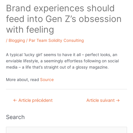
Brand experiences should
feed into Gen Z’s obsession
with feeling
/
Blogging
/ Par
Team Solidity Consulting
A typical ‘lucky girl’ seems to have it all – perfect looks, an
enviable lifestyle, a seemingly effortless following on social
media – a life that’s straight out of a glossy magazine.
More about, read
Source
Navigation
←
Article précédent
Article suivant
→
de
l’article
Search
R