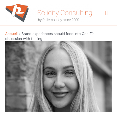
Aller
au
Me
contenu
prin
Accueil
»
Brand experiences should feed into Gen Z’s
obsession with feeling