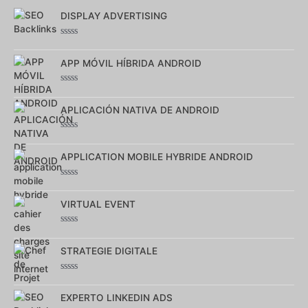
DISPLAY ADVERTISING
Note
0
sur
APP MÓVIL HÍBRIDA ANDROID
5
Note
0
sur
APLICACIÓN NATIVA DE ANDROID
5
Note
0
sur
APPLICATION MOBILE HYBRIDE ANDROID
5
Note
0
sur
VIRTUAL EVENT
5
Note
0
sur
STRATEGIE DIGITALE
5
Note
0
sur
EXPERTO LINKEDIN ADS
5