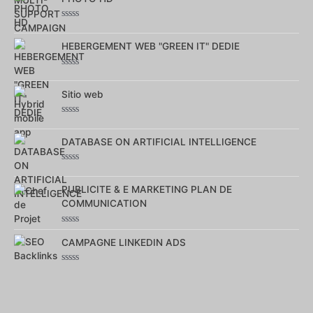
sur
5
Note
0
sur
HEBERGEMENT WEB "GREEN IT" DEDIE
5
Note
0
sur
Sitio web
5
Note
0
sur
DATABASE ON ARTIFICIAL INTELLIGENCE
5
Note
0
sur
PUBLICITE & E MARKETING PLAN DE
5
COMMUNICATION
Note
0
CAMPAGNE LINKEDIN ADS
sur
5
Note
0
sur
5