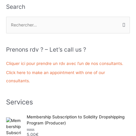
Search
R
e
c
h
Prenons rdv ? – Let’s call us ?
e
r
Cliquer ici pour prendre un rdv avec l’un de nos consultants.
c
Click here to make an appointment with one of our
h
consultants.
e
r
Services
:
Membership Subscription to Solidity Dropshipping
Program (Producer)
5,00
€
N