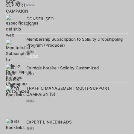
sur
5
Note
0
sur
CONSEIL SEO
5
Note
0
sur
Membership Subscription to Solidity Dropshipping
5
Program (Producer)
5,00
€
Note
0
sur
En régie horaire : Solidity Customized
5
Note
0
sur
TRAFFIC MANAGEMENT MULTI-SUPPORT
5
CAMPAIGN (3)
Note
0
sur
5
EXPERT LINKEDIN ADS