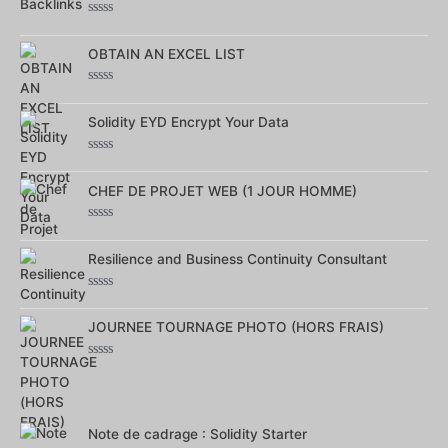
Note
0
sur
OBTAIN AN EXCEL LIST
5
Note
0
sur
Solidity EYD Encrypt Your Data
5
Note
0
sur
CHEF DE PROJET WEB (1 JOUR HOMME)
5
Note
0
sur
Resilience and Business Continuity Consultant
5
Note
0
sur
JOURNEE TOURNAGE PHOTO (HORS FRAIS)
5
Note
0
sur
5
Note de cadrage : Solidity Starter