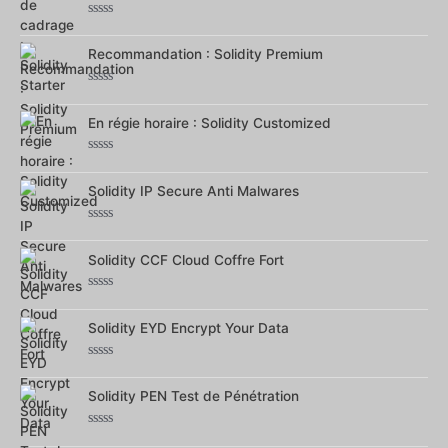
Note
0
sur
Recommandation : Solidity Premium
5
Note
0
sur
En régie horaire : Solidity Customized
5
Note
0
sur
Solidity IP Secure Anti Malwares
5
Note
0
sur
Solidity CCF Cloud Coffre Fort
5
Note
0
sur
Solidity EYD Encrypt Your Data
5
Note
0
sur
Solidity PEN Test de Pénétration
5
Note