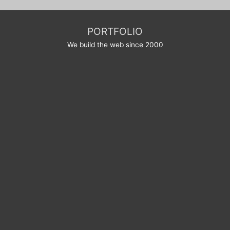
PORTFOLIO
We build the web since 2000
Une question ? Une suggestion ?
N’hésitez pas
en utilisant le formulaire ci-dessous, notre
équipe se fera un plaisir de vous répondre rapidement. Merci