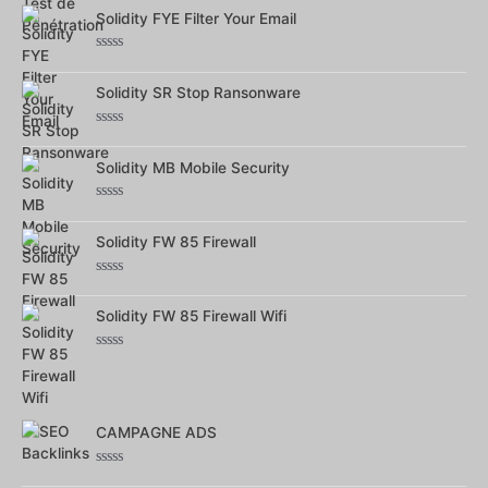
0
sur
Solidity FYE Filter Your Email
5
Note
0
sur
Solidity SR Stop Ransonware
5
Note
0
sur
Solidity MB Mobile Security
5
Note
0
sur
Solidity FW 85 Firewall
5
Note
0
sur
Solidity FW 85 Firewall Wifi
5
Note
0
sur
5
CAMPAGNE ADS
Note