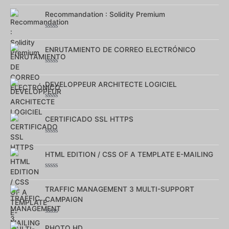
Note
0
sur
Recommandation : Solidity Premium
5
Note
0
sur
ENRUTAMIENTO DE CORREO ELECTRÓNICO
5
Note
0
sur
DEVELOPPEUR ARCHITECTE LOGICIEL
5
Note
0
sur
CERTIFICADO SSL HTTPS
5
Note
0
sur
HTML EDITION / CSS OF A TEMPLATE E-MAILING
5
Note
0
sur
TRAFFIC MANAGEMENT 3 MULTI-SUPPORT
5
CAMPAIGN
Note
0
PHOTO HD