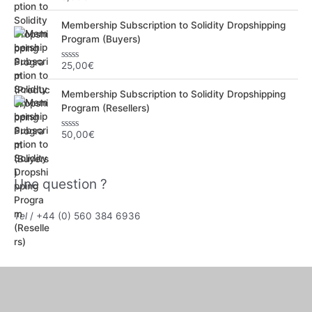
o
t
Membership Subscription to Solidity Dropshipping
e
0
Program (Buyers)
s
u
r
25,00
€
N
5
o
t
Membership Subscription to Solidity Dropshipping
e
0
Program (Resellers)
s
u
r
50,00
€
N
5
o
t
e
0
Une question ?
s
u
r
5
Tel
/ +44 (0) 560 384 6936