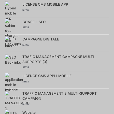
0
sur
LICENSE CMS MOBILE APP
5
Note
0
sur
CONSEIL SEO
5
Note
0
sur
CAMPAGNE DIGITALE
5
Note
0
sur
TRAFIC MANAGEMENT CAMPAGNE MULTI
5
SUPPORTS (3)
Note
0
LICENCE CMS APPLI MOBILE
sur
5
Note
0
sur
TRAFFIC MANAGEMENT 3 MULTI-SUPPORT
5
CAMPAIGN
Note
0
Website