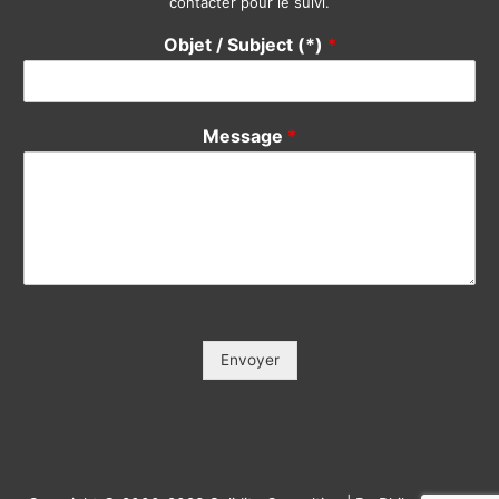
contacter pour le suivi.
Objet / Subject (*)
*
Message
*
Envoyer