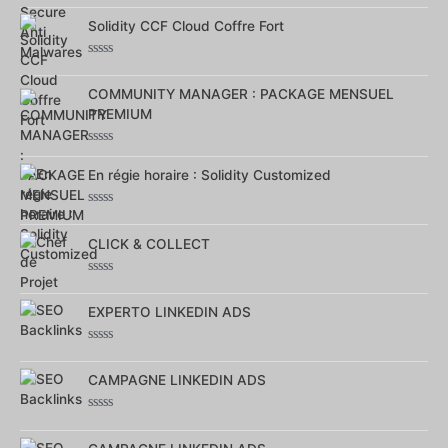
0
Solidity CCF Cloud Coffre Fort
sur
5
Note
0
COMMUNITY MANAGER : PACKAGE MENSUEL
sur
5
PREMIUM
Note
0
En régie horaire : Solidity Customized
sur
5
Note
0
CLICK & COLLECT
sur
5
Note
0
EXPERTO LINKEDIN ADS
sur
5
Note
0
CAMPAGNE LINKEDIN ADS
sur
5
Note
0