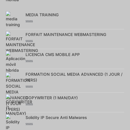
sur
5
MEDIA TRAINING
Note
0
FORFAIT MAINTENANCE WEBMASTERING
sur
5
Note
0
LICENCIA CMS MOBILE APP
sur
5
Note
0
FORMATION SOCIAL MEDIA ADVANCED (1 JOUR /
sur
5
PERS)
Note
0
COPYWRITER (1 MAN/DAY)
sur
5
Note
0
Solidity IP Secure Anti Malwares
sur
5
Note