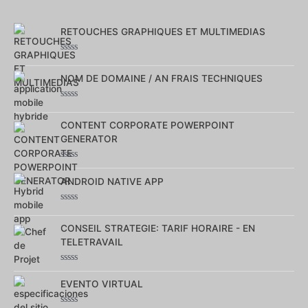
RETOUCHES GRAPHIQUES ET MULTIMEDIAS
Note
0
NOM DE DOMAINE / AN FRAIS TECHNIQUES
sur
5
Note
0
CONTENT CORPORATE POWERPOINT
sur
5
GENERATOR
Note
0
ANDROID NATIVE APP
sur
5
Note
0
CONSEIL STRATEGIE: TARIF HORAIRE - EN
sur
5
TELETRAVAIL
Note
0
EVENTO VIRTUAL
sur
5