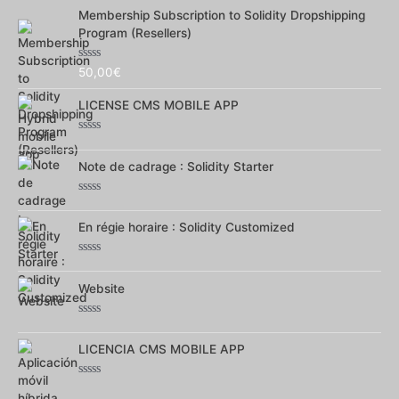
0
Membership Subscription to Solidity Dropshipping
sur
5
Program (Resellers)
Note
50,00
€
0
sur
LICENSE CMS MOBILE APP
5
Note
0
Note de cadrage : Solidity Starter
sur
5
Note
0
En régie horaire : Solidity Customized
sur
5
Note
0
Website
sur
5
Note
0
LICENCIA CMS MOBILE APP
sur
5
Note
0