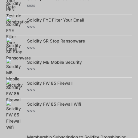
5
Note
0
Solidity FYE Filter Your Email
sur
5
Note
0
Solidity SR Stop Ransonware
sur
5
Note
0
Solidity MB Mobile Security
sur
5
Note
0
Solidity FW 85 Firewall
sur
5
Note
0
Solidity FW 85 Firewall Wifi
sur
5
Note
0
sur
5
Membership Subscription to Solidity Dropshipping