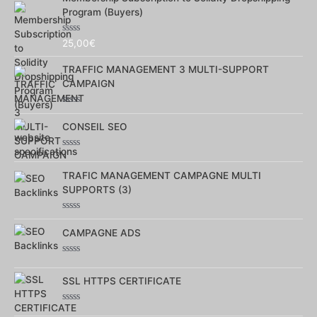
Program (Buyers)
Note
25,00
€
0
sur
TRAFFIC MANAGEMENT 3 MULTI-SUPPORT
5
CAMPAIGN
Note
0
CONSEIL SEO
sur
5
Note
0
TRAFIC MANAGEMENT CAMPAGNE MULTI
sur
5
SUPPORTS (3)
Note
0
CAMPAGNE ADS
sur
5
Note
0
SSL HTTPS CERTIFICATE
sur
5
Note