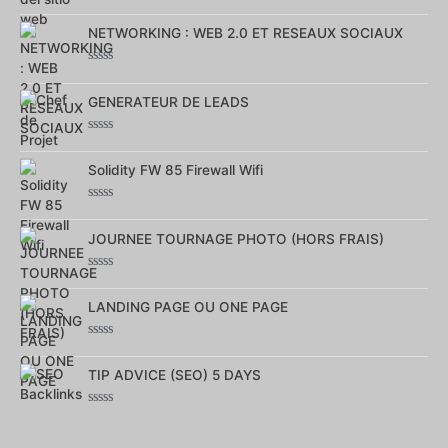
Note
0
NETWORKING : WEB 2.0 ET RESEAUX SOCIAUX
sur
5
Note
0
GENERATEUR DE LEADS
sur
5
Note
0
Solidity FW 85 Firewall Wifi
sur
5
Note
0
JOURNEE TOURNAGE PHOTO (HORS FRAIS)
sur
5
Note
0
LANDING PAGE OU ONE PAGE
sur
5
Note
0
TIP ADVICE (SEO) 5 DAYS
sur
5
Note
0
sur