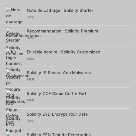
5
Note de cadrage : Solidity Starter
Note
0
Recommandation : Solidity Premium
sur
5
Note
0
En régie horaire : Solidity Customized
sur
5
Note
0
Solidity IP Secure Anti Malwares
sur
5
Note
0
Solidity CCF Cloud Coffre Fort
sur
5
Note
0
Solidity EYD Encrypt Your Data
sur
5
Note
0
Solidity PEN Test de Pénétration
sur