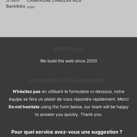
CAMPAGNE LINKEDIN ADS
sur
5
Note
0
sur
5
PORTFOLIO
We build the web since 2000
Une question ? Une suggestion ?
N’hésitez pas
en utilisant le formulaire ci-dessous, notre
équipe se fera un plaisir de vous répondre rapidement. Merci
Do not hesitate
using the form below, our team will be happy
to answer you quickly. Thank you.
Pour quel service avez-vous une suggestion ?
*