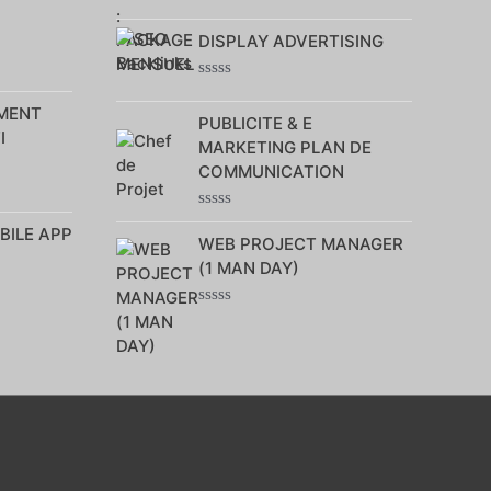
Note
0
DISPLAY ADVERTISING
sur
5
Note
0
MENT
PUBLICITE & E
sur
I
5
MARKETING PLAN DE
COMMUNICATION
Note
BILE APP
0
WEB PROJECT MANAGER
sur
(1 MAN DAY)
5
Note
0
sur
5