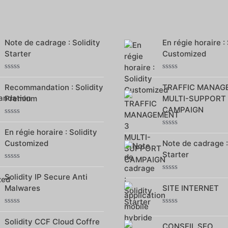
Note de cadrage : Solidity
En régie horaire : 
Starter
Customized
Note
Note
0
0
Recommandation : Solidity
TRAFFIC MANAG
sur
sur
Premium
MULTI-SUPPORT
5
5
CAMPAIGN
Note
0
En régie horaire : Solidity
Note
sur
0
Customized
Note de cadrage :
5
sur
Starter
5
Note
0
Solidity IP Secure Anti
Note
sur
0
Malwares
SITE INTERNET
5
sur
5
Note
Note
0
0
Solidity CCF Cloud Coffre
CONSEIL SEO
sur
sur