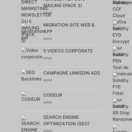
MAILING (PACK 3)
Note
0
MIGRATION SITE WEB &
sur
APP
5
Note
0
5 VIDEOS CORPORATE
sur
5
Note
0
CAMPAGNE LINKEDIN ADS
sur
5
Note
0
CODEUR
sur
5
Note
0
SEARCH ENGINE
sur
5
OPTIMIZATION (SEO)