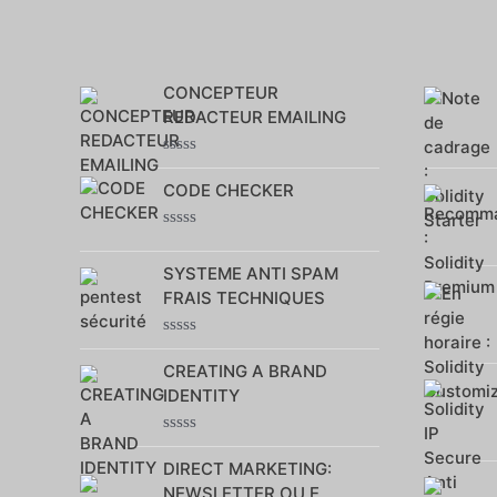
CONCEPTEUR
REDACTEUR EMAILING
Note
0
CODE CHECKER
sur
5
Note
0
SYSTEME ANTI SPAM
sur
5
FRAIS TECHNIQUES
Note
0
CREATING A BRAND
sur
IDENTITY
5
Note
0
DIRECT MARKETING:
sur
NEWSLETTER OU E
5