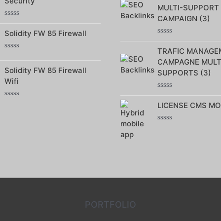
Security
5
5
MULTI-SUPPORT
CAMPAIGN (3)
Note
0
Solidity FW 85 Firewall
sur
Note
5
0
TRAFIC MANAGE
Note
sur
CAMPAGNE MULT
0
5
Solidity FW 85 Firewall
sur
SUPPORTS (3)
5
Wifi
Note
0
Note
LICENSE CMS MO
sur
0
5
sur
5
Note
0
sur
5
PORTFOLIO