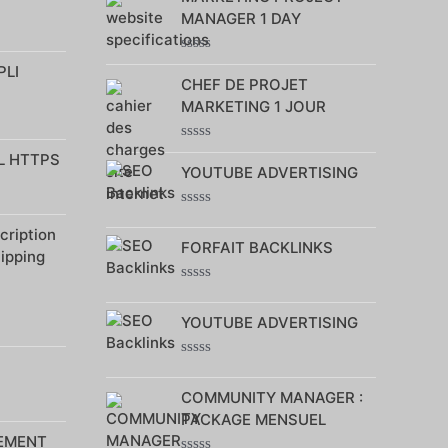
sur
MANAGER 1 DAY
5
Note
PLI
0
CHEF DE PROJET
sur
MARKETING 1 JOUR
5
Note
L HTTPS
0
YOUTUBE ADVERTISING
sur
5
Note
ription
0
FORFAIT BACKLINKS
sur
hipping
5
Note
0
YOUTUBE ADVERTISING
sur
5
Note
0
COMMUNITY MANAGER :
sur
5
PACKAGE MENSUEL
EMENT