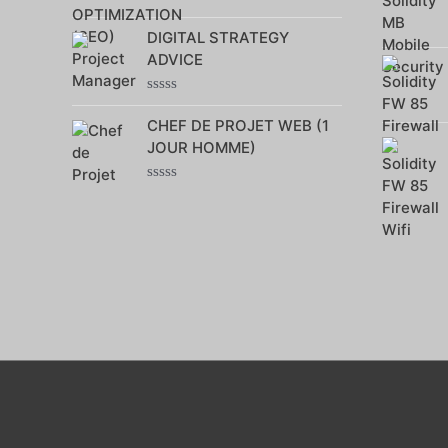
Note
0
DIGITAL STRATEGY
sur
ADVICE
5
Note
0
CHEF DE PROJET WEB (1
sur
JOUR HOMME)
5
Note
0
sur
5