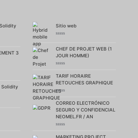
Solidity
Sitio web
Note
0
CHEF DE PROJET WEB (1
sur
EMENT 3
5
JOUR HOMME)
Note
0
TARIF HORAIRE
sur
RETOUCHES GRAPHIQUE
5
 Solidity
Note
0
CORREO ELECTRÓNICO
sur
SEGURO Y CONFIDENCIAL
5
NEOMEL.FR / AN
Note
0
MARKETING PROJECT