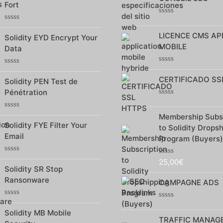
Fort
5
5
Note
Note
0
LICENCE CMS AP
0
sur
Solidity EYD Encrypt Your
sur
5
MOBILE
Data
5
Note
Note
0
CERTIFICADO SS
0
Solidity PEN Test de
sur
sur
Pénétration
5
5
Note
0
Note
Membership Subsc
sur
0
Solidity FYE Filter Your
5
to Solidity Drops
sur
Email
5
Program (Buyers)
Note
25,00
€
Note
0
Solidity SR Stop
0
sur
sur
Ransonware
5
CAMPAGNE ADS
5
Note
Note
0
Solidity MB Mobile
0
sur
TRAFFIC MANAG
sur