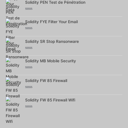
Solidity PEN Test de Pénétration
sur
5
Note
0
Solidity FYE Filter Your Email
sur
5
Note
0
Solidity SR Stop Ransonware
sur
5
Note
0
Solidity MB Mobile Security
sur
5
Note
0
Solidity FW 85 Firewall
sur
5
Note
0
Solidity FW 85 Firewall Wifi
sur
5
Note
0
sur
5