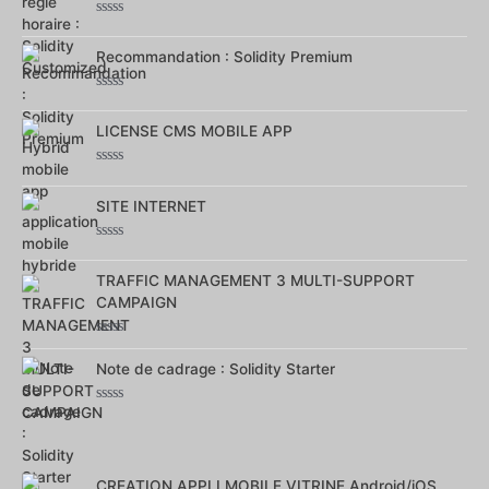
Note
0
Recommandation : Solidity Premium
sur
5
Note
0
LICENSE CMS MOBILE APP
sur
5
Note
0
SITE INTERNET
sur
5
Note
0
TRAFFIC MANAGEMENT 3 MULTI-SUPPORT
sur
5
CAMPAIGN
Note
0
Note de cadrage : Solidity Starter
sur
5
Note
0
sur
5
CREATION APPLI MOBILE VITRINE Android/iOS