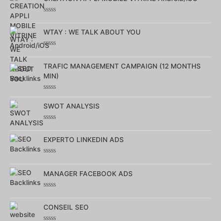
Note
0
WTAY : WE TALK ABOUT YOU
sur
5
Note
0
TRAFIC MANAGEMENT CAMPAIGN (12 MONTHS
sur
5
MIN)
Note
0
SWOT ANALYSIS
sur
5
Note
0
EXPERTO LINKEDIN ADS
sur
5
Note
0
MANAGER FACEBOOK ADS
sur
5
Note
0
CONSEIL SEO
sur
5