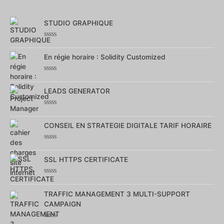
STUDIO GRAPHIQUE
Note
0
En régie horaire : Solidity Customized
sur
5
Note
0
LEADS GENERATOR
sur
5
Note
0
CONSEIL EN STRATEGIE DIGITALE TARIF HORAIRE
sur
5
Note
0
SSL HTTPS CERTIFICATE
sur
5
Note
0
TRAFFIC MANAGEMENT 3 MULTI-SUPPORT
sur
5
CAMPAIGN