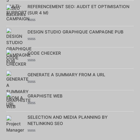
Note
0
REFERENCEMENT SEO: AUDIT ET OPTIMISATION
sur
(SUR 4 M)
5
Note
0
DESIGN STUDIO GRAPHIQUE CAMPAGNE PUB
sur
5
Note
0
CODE CHECKER
sur
5
Note
0
GENERATE A SUMMARY FROM A URL
sur
5
Note
0
GRAPHISTE WEB
sur
5
Note
0
SELECTION AND MEDIA PLANNING BY
sur
5
NETLINKING SEO
Note