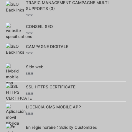
TRAFIC MANAGEMENT CAMPAGNE MULTI
SUPPORTS (3)
Note
0
CONSEIL SEO
sur
5
Note
0
CAMPAGNE DIGITALE
sur
5
Note
0
Sitio web
sur
5
Note
0
SSL HTTPS CERTIFICATE
sur
5
Note
0
LICENCIA CMS MOBILE APP
sur
5
Note
0
En régie horaire : Solidity Customized
sur
5