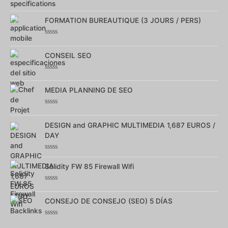
Note
0
FORMATION BUREAUTIQUE (3 JOURS / PERS)
sur
5
Note
0
CONSEIL SEO
sur
5
Note
0
MEDIA PLANNING DE SEO
sur
5
Note
0
DESIGN and GRAPHIC MULTIMEDIA 1,687 EUROS /
sur
5
DAY
Note
0
Solidity FW 85 Firewall Wifi
sur
5
Note
0
CONSEJO DE CONSEJO (SEO) 5 DÍAS
sur
5
Note