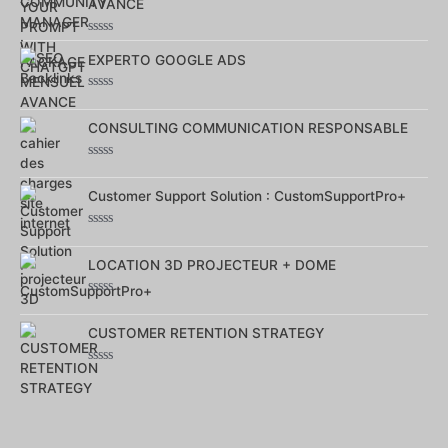
AVANCE
5
Note
0
EXPERTO GOOGLE ADS
sur
5
Note
0
sur
CONSULTING COMMUNICATION RESPONSABLE
5
Note
0
sur
Customer Support Solution : CustomSupportPro+
5
Note
0
sur
LOCATION 3D PROJECTEUR + DOME
5
Note
0
sur
CUSTOMER RETENTION STRATEGY
5
Note
0
sur
5