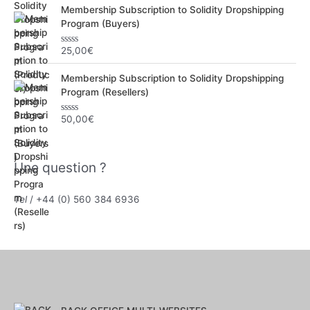
t
Membership Subscription to Solidity Dropshipping
e
0
Program (Buyers)
s
u
r
25,00
€
N
5
o
t
Membership Subscription to Solidity Dropshipping
e
0
Program (Resellers)
s
u
r
50,00
€
N
5
o
t
e
0
Une question ?
s
u
r
5
Tel
/ +44 (0) 560 384 6936