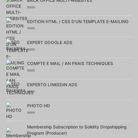
BACK OFFICE MULTI-WEBSITES
Note
0
sur
EDITION HTML / CSS D'UN TEMPLATE E-MAILING
5
Note
0
sur
EXPERT GOOGLE ADS
5
Note
0
sur
COMPTE E MAIL / AN FRAIS TECHNIQUES
5
Note
0
sur
EXPERTO LINKEDIN ADS
5
Note
0
sur
PHOTO HD
5
Note
0
sur
Membership Subscription to Solidity Dropshipping
5
Program (Producer)