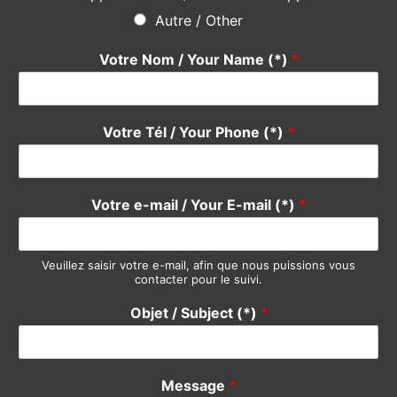
Do not hesitate
using the form below, our team will be happy
to answer you quickly. Thank you.
Pour quel service avez-vous une suggestion ?
*
Devis / Quote - Appel d'offre
Acheter / Buy
Vendre / Sell
Prendre un rdv / Meeting
Support Clients / Customers Support
Autre / Other
Votre Nom / Your Name (*)
*
Votre Tél / Your Phone (*)
*