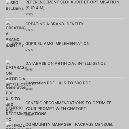
sur
REFERENCEMENT SEO: AUDIT ET OPTIMISATION
5
(SUR 4 M)
Note
0
CREATING A BRAND IDENTITY
sur
5
Note
0
sur
GDPR EU AMO IMPLEMENTATION
5
Note
0
sur
DATABASE ON ARTIFICIAL INTELLIGENCE
5
Note
0
sur
Generation PDF - XLS TO 500 PDF
5
Note
0
sur
GENERIC RECOMMENDATIONS TO OPTIMIZE
5
YOUR PROMPT WITH CHATGPT
Note
0
COMMUNITY MANAGER : PACKAGE MENSUEL
sur