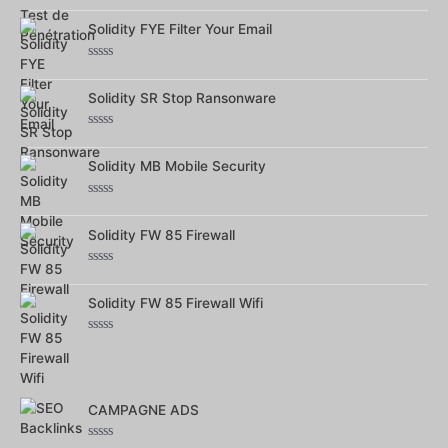
Note
0
sur
Solidity FYE Filter Your Email
5
Note
0
sur
Solidity SR Stop Ransonware
5
Note
0
sur
Solidity MB Mobile Security
5
Note
0
sur
Solidity FW 85 Firewall
5
Note
0
sur
Solidity FW 85 Firewall Wifi
5
Note
0
sur
5
CAMPAGNE ADS