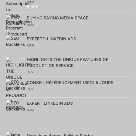
5,00
€
Note
0
sur
BUYING PAYING MEDIA SPACE
5
Note
0
sur
EXPERTO LINKEDIN ADS
5
Note
0
sur
HIGHLIGHTS THE UNIQUE FEATURES OF
5
PRODUCT OR SERVICE
Note
0
CONSEIL RÉFÉRENCEMENT (SEO) 5 JOURS
sur
5
Note
0
sur
EXPERT LINKEDIN ADS
5
Note
0
sur
5
Note de cadrage : Solidity Starter