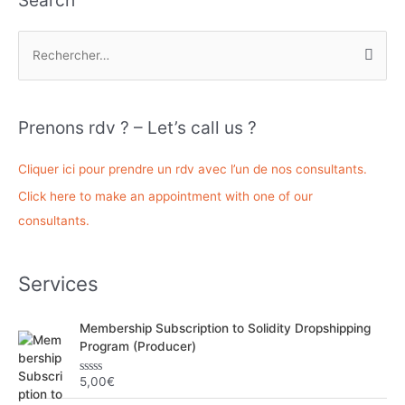
Search
R
e
c
h
Prenons rdv ? – Let’s call us ?
e
r
Cliquer ici pour prendre un rdv avec l’un de nos consultants.
c
Click here to make an appointment with one of our
h
consultants.
e
r
Services
:
Membership Subscription to Solidity Dropshipping
Program (Producer)
5,00
€
N
o