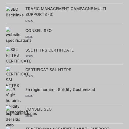
Note
0
sur
TRAFIC MANAGEMENT CAMPAGNE MULTI
5
SUPPORTS (3)
Note
0
CONSEIL SEO
sur
5
Note
0
sur
SSL HTTPS CERTIFICATE
5
Note
0
sur
CERTIFICAT SSL HTTPS
5
Note
0
sur
En régie horaire : Solidity Customized
5
Note
0
sur
CONSEIL SEO
5
Note
0
sur
TRAFFIC MANAGEMENT 3 MULTI-SUPPORT