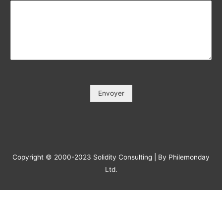
Votre e-mail / Your E-mail (*)
*
Veuillez saisir votre e-mail, afin que nous puissions vous
contacter pour le suivi.
Objet / Subject (*)
*
Message
*
Envoyer