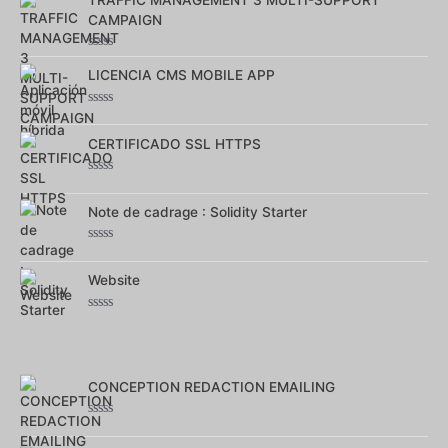
5
CAMPAIGN
Note
0
LICENCIA CMS MOBILE APP
sur
5
Note
0
sur
CERTIFICADO SSL HTTPS
5
Note
0
sur
Note de cadrage : Solidity Starter
5
Note
0
sur
Website
5
Note
0
sur
5
CONCEPTION REDACTION EMAILING
Note
0