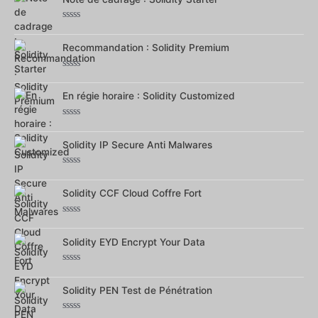
Note
0
sur
Recommandation : Solidity Premium
5
Note
0
sur
En régie horaire : Solidity Customized
5
Note
0
sur
Solidity IP Secure Anti Malwares
5
Note
0
sur
Solidity CCF Cloud Coffre Fort
5
Note
0
sur
Solidity EYD Encrypt Your Data
5
Note
0
sur
Solidity PEN Test de Pénétration
5