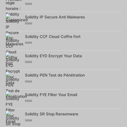
5
Note
0
sur
Solidity IP Secure Anti Malwares
5
Note
0
sur
Solidity CCF Cloud Coffre Fort
5
Note
0
sur
Solidity EYD Encrypt Your Data
5
Note
0
sur
Solidity PEN Test de Pénétration
5
Note
0
sur
Solidity FYE Filter Your Email
5
Note
0
sur
Solidity SR Stop Ransonware
5
Note