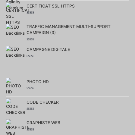
0
sur
CERTIFICAT SSL HTTPS
5
Note
0
sur
TRAFFIC MANAGEMENT MULTI-SUPPORT
5
CAMPAIGN (3)
Note
0
CAMPAGNE DIGITALE
sur
5
Note
0
sur
5
PHOTO HD
Note
0
sur
CODE CHECKER
5
Note
0
sur
GRAPHISTE WEB
5