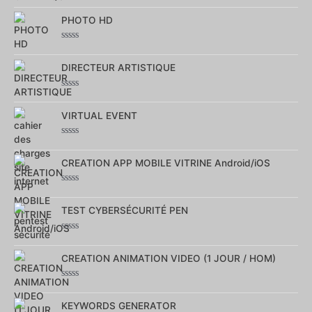
Note
0
sur
PHOTO HD
5
Note
0
sur
DIRECTEUR ARTISTIQUE
5
Note
0
sur
VIRTUAL EVENT
5
Note
0
sur
CREATION APP MOBILE VITRINE Android/iOS
5
Note
0
sur
TEST CYBERSÉCURITÉ PEN
5
Note
0
sur
CREATION ANIMATION VIDEO (1 JOUR / HOM)
5
Note
0
sur
KEYWORDS GENERATOR