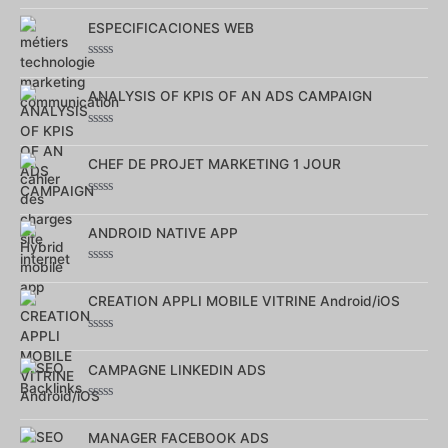
Note
0
sur
ESPECIFICACIONES WEB
5
Note
0
sur
ANALYSIS OF KPIS OF AN ADS CAMPAIGN
5
Note
0
sur
CHEF DE PROJET MARKETING 1 JOUR
5
Note
0
sur
ANDROID NATIVE APP
5
Note
0
sur
CREATION APPLI MOBILE VITRINE Android/iOS
5
Note
0
sur
CAMPAGNE LINKEDIN ADS
5
Note
0
sur
MANAGER FACEBOOK ADS