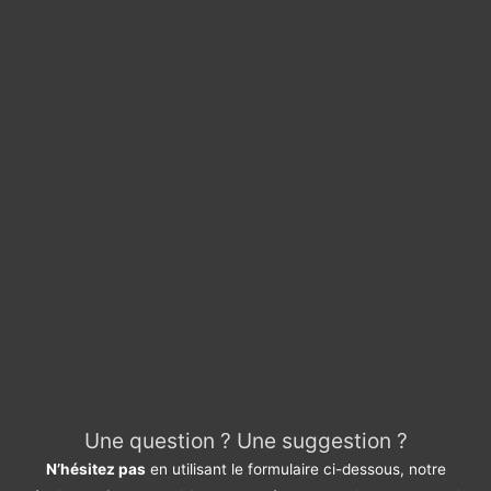
Une question ? Une suggestion ?
N’hésitez pas
en utilisant le formulaire ci-dessous, notre
équipe se fera un plaisir de vous répondre rapidement. Merci
Do not hesitate
using the form below, our team will be happy
to answer you quickly. Thank you.
Pour quel service avez-vous une suggestion ?
*
Devis / Quote - Appel d'offre
Acheter / Buy