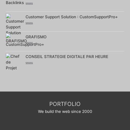
5
Note
0
sur
Customer Support Solution : CustomSupportPro+
5
Note
0
sur
GRAFISMO
5
Note
0
sur
CONSEIL STRATEGIE DIGITALE PAR HEURE
5
Note
0
sur
5
PORTFOLIO
We build the web since 2000