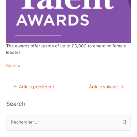
The awards offer grants of up to £3,000 to emerging female
leaders.
Source
Navigation
←
Article précédent
Article suivant
→
de
l’article
Search
R
e
c