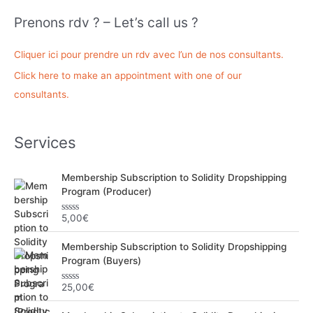
h
Prenons rdv ? – Let’s call us ?
e
r
Cliquer ici pour prendre un rdv avec l’un de nos consultants.
c
Click here to make an appointment with one of our
h
consultants.
e
r
Services
:
Membership Subscription to Solidity Dropshipping
Program (Producer)
5,00
€
N
o
t
Membership Subscription to Solidity Dropshipping
e
0
Program (Buyers)
s
u
r
25,00
€
N
5
o
t