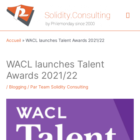
Aller
au
Me
contenu
prin
Accueil
»
WACL launches Talent Awards 2021/22
WACL launches Talent
Awards 2021/22
/
Blogging
/ Par
Team Solidity Consulting