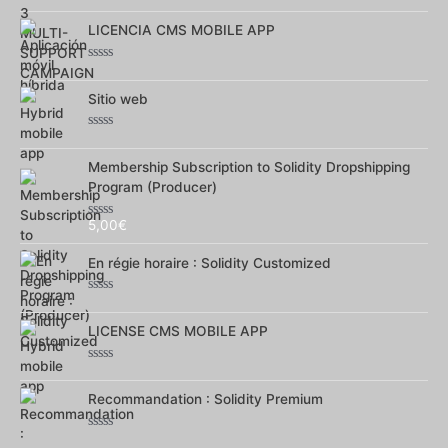
Note
0
LICENCIA CMS MOBILE APP
sur
5
Note
0
sur
Sitio web
5
Note
0
sur
Membership Subscription to Solidity Dropshipping
5
Program (Producer)
5,00
€
Note
0
sur
En régie horaire : Solidity Customized
5
Note
0
sur
LICENSE CMS MOBILE APP
5
Note
0
sur
Recommandation : Solidity Premium
5
Note