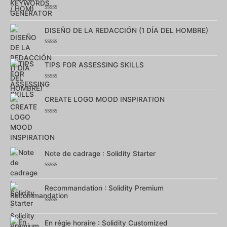
5
Note
0
sur
DISEÑO DE LA REDACCIÓN (1 DÍA DEL HOMBRE)
5
Note
0
sur
TIPS FOR ASSESSING SKILLS
5
Note
0
sur
CREATE LOGO MOOD INSPIRATION
5
Note
0
sur
5
Note de cadrage : Solidity Starter
Note
0
sur
Recommandation : Solidity Premium
5
Note
0
sur
En régie horaire : Solidity Customized