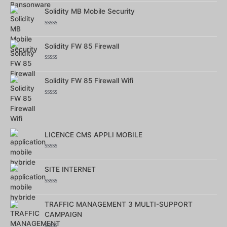
0
sur
Solidity MB Mobile Security
5
Note
0
sur
Solidity FW 85 Firewall
5
Note
0
sur
Solidity FW 85 Firewall Wifi
5
Note
0
sur
5
LICENCE CMS APPLI MOBILE
Note
0
sur
SITE INTERNET
5
Note
0
sur
TRAFFIC MANAGEMENT 3 MULTI-SUPPORT
5
CAMPAIGN