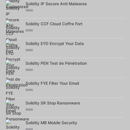
Solidity IP Secure Anti Malwares
sur
5
Note
0
Solidity CCF Cloud Coffre Fort
sur
5
Note
0
Solidity EYD Encrypt Your Data
sur
5
Note
0
Solidity PEN Test de Pénétration
sur
5
Note
0
Solidity FYE Filter Your Email
sur
5
Note
0
Solidity SR Stop Ransonware
sur
5
Note
0
Solidity MB Mobile Security
sur
5