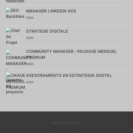
Note
0
MANAGER LINKEDIN ADS
sur
5
Note
0
STRATEGIE DIGITALE
sur
5
Note
0
COMMUNITY MANAGER : PACKAGE MENSUEL
sur
5
PREMIUM
Note
0
ASESORAMIENTO EN ESTRATEGIA DIGITAL
sur
5
Note
0
sur
5
PORTFOLIO