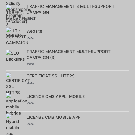
sur
TRAFFIC MANAGEMENT 3 MULTI-SUPPORT
5
CAMPAIGN
Note
0
Website
sur
5
Note
0
TRAFFIC MANAGEMENT MULTI-SUPPORT
sur
5
CAMPAIGN (3)
Note
0
CERTIFICAT SSL HTTPS
sur
5
Note
0
LICENCE CMS APPLI MOBILE
sur
5
Note
0
LICENSE CMS MOBILE APP
sur
5
Note
0