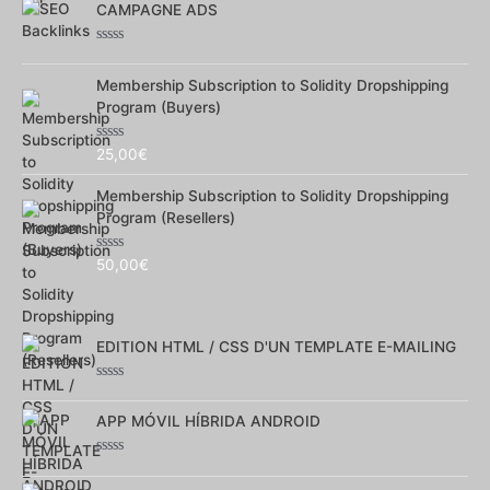
CAMPAGNE ADS
sur
5
Note
0
Membership Subscription to Solidity Dropshipping
sur
5
Program (Buyers)
Note
25,00
€
0
sur
Membership Subscription to Solidity Dropshipping
5
Program (Resellers)
Note
50,00
€
0
sur
5
EDITION HTML / CSS D'UN TEMPLATE E-MAILING
Note
0
APP MÓVIL HÍBRIDA ANDROID
sur
5
Note
0