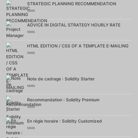
STRATEGIC PLANNING RECOMMENDATION
sur
5
Note
0
ADVICE IN DIGITAL STRATEGY HOURLY RATE
sur
5
Note
0
HTML EDITION / CSS OF A TEMPLATE E-MAILING
sur
5
Note
0
sur
5
Note de cadrage : Solidity Starter
Note
0
Recommandation : Solidity Premium
sur
5
Note
0
En régie horaire : Solidity Customized
sur
5
Note
0