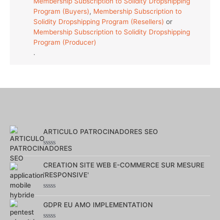
Membership Subscription to Solidity Dropshipping
Program (Buyers)
,
Membership Subscription to
Solidity Dropshipping Program (Resellers)
or
Membership Subscription to Solidity Dropshipping
Program (Producer)
.
ARTICULO PATROCINADORES SEO
Note
0
CREATION SITE WEB E-COMMERCE SUR MESURE
sur
5
'RESPONSIVE'
Note
0
GDPR EU AMO IMPLEMENTATION
sur
5