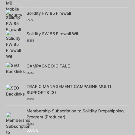
Note
0
Solidity FW 85 Firewall
sur
5
Note
0
Solidity FW 85 Firewall Wifi
sur
5
Note
0
sur
5
CAMPAGNE DIGITALE
Note
0
TRAFIC MANAGEMENT CAMPAGNE MULTI
sur
5
SUPPORTS (3)
Note
0
Membership Subscription to Solidity Dropshipping
sur
Program (Producer)
5
Note
5,00
€
0