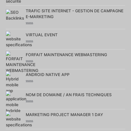
Note
0
TRAFIC SITE INTERNET - GESTION DE CAMPAGNE
sur
5
E-MARKETING
Note
0
VIRTUAL EVENT
sur
5
Note
0
FORFAIT MAINTENANCE WEBMASTERING
sur
5
Note
0
ANDROID NATIVE APP
sur
5
Note
0
NOM DE DOMAINE / AN FRAIS TECHNIQUES
sur
5
Note
0
MARKETING PROJECT MANAGER 1 DAY
sur
5
Note
0