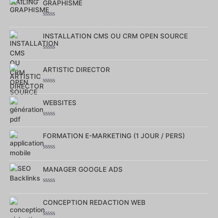
GRAPHISME
sur
5
Note
0
INSTALLATION CMS OU CRM OPEN SOURCE
sur
5
Note
0
ARTISTIC DIRECTOR
sur
5
Note
0
WEBSITES
sur
5
Note
0
FORMATION E-MARKETING (1 JOUR / PERS)
sur
5
Note
0
MANAGER GOOGLE ADS
sur
5
Note
0
CONCEPTION REDACTION WEB
sur
5