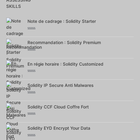
Note
0
sur
5
Note de cadrage : Solidity Starter
Note
0
sur
Recommandation : Solidity Premium
5
Note
0
sur
En régie horaire : Solidity Customized
5
Note
0
sur
Solidity IP Secure Anti Malwares
5
Note
0
sur
Solidity CCF Cloud Coffre Fort
5
Note
0
sur
Solidity EYD Encrypt Your Data
5