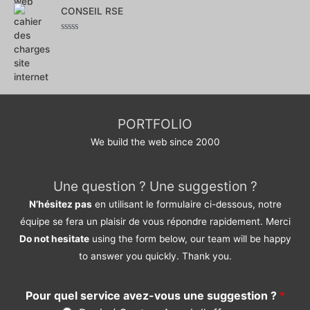
0
sur
CONSEIL RSE
5
Note
0
sur
5
PORTFOLIO
We build the web since 2000