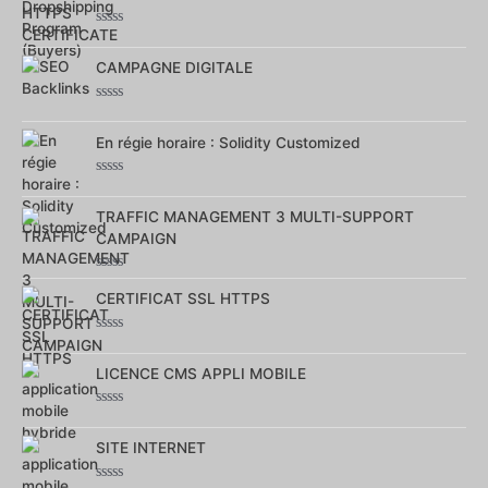
Note
0
sur
CAMPAGNE DIGITALE
5
Note
0
sur
En régie horaire : Solidity Customized
5
Note
0
sur
TRAFFIC MANAGEMENT 3 MULTI-SUPPORT
5
CAMPAIGN
Note
0
CERTIFICAT SSL HTTPS
sur
5
Note
0
sur
LICENCE CMS APPLI MOBILE
5
Note
0
sur
SITE INTERNET
5