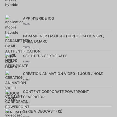
Note
0
sur
5
APP HYBRIDE IOS
Note
0
sur
PARAMETRER EMAIL AUTHENTIFICATION SPF,
5
DKIM, DMARC
Note
0
SSL HTTPS CERTIFICATE
sur
5
Note
0
sur
CREATION ANIMATION VIDEO (1 JOUR / HOM)
5
Note
0
sur
CONTENT CORPORATE POWERPOINT
5
GENERATOR
Note
0
SERIE VIDEOCAST (12)
sur