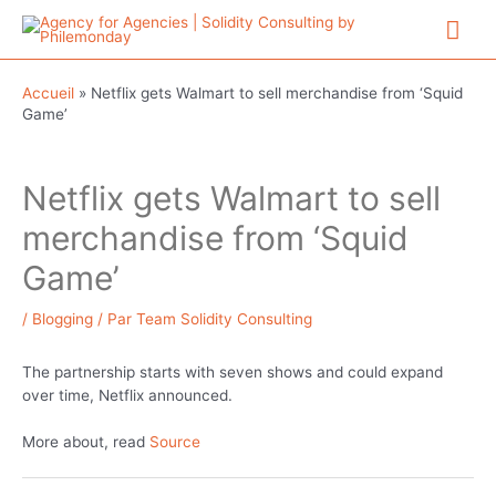
Aller
Me
au
contenu
prin
Accueil
»
Netflix gets Walmart to sell merchandise from ‘Squid
Game’
Netflix gets Walmart to sell
merchandise from ‘Squid
Game’
/
Blogging
/ Par
Team Solidity Consulting
The partnership starts with seven shows and could expand
over time, Netflix announced.
More about, read
Source