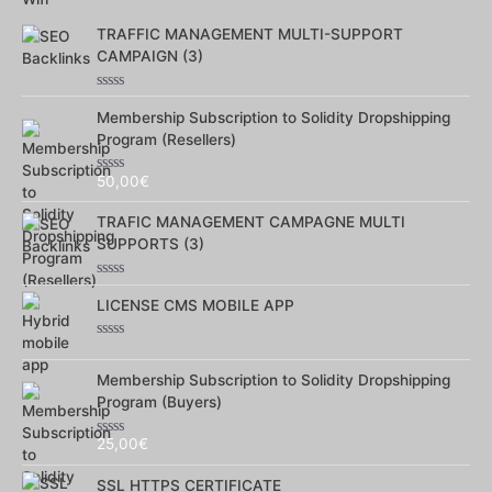
5
TRAFFIC MANAGEMENT MULTI-SUPPORT
CAMPAIGN (3)
Note
0
Membership Subscription to Solidity Dropshipping
sur
Program (Resellers)
5
50,00
€
Note
0
sur
TRAFIC MANAGEMENT CAMPAGNE MULTI
5
SUPPORTS (3)
Note
0
LICENSE CMS MOBILE APP
sur
5
Note
0
sur
Membership Subscription to Solidity Dropshipping
5
Program (Buyers)
25,00
€
Note
0
sur
SSL HTTPS CERTIFICATE
5