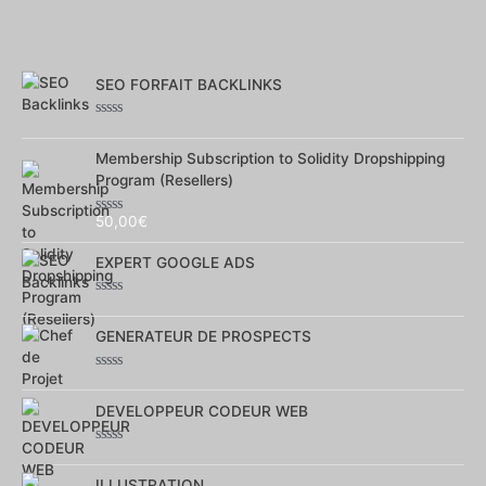
SEO FORFAIT BACKLINKS
Note
0
sur
Membership Subscription to Solidity Dropshipping
5
Program (Resellers)
50,00
€
Note
0
sur
EXPERT GOOGLE ADS
5
Note
0
sur
GENERATEUR DE PROSPECTS
5
Note
0
sur
DEVELOPPEUR CODEUR WEB
5
Note
0
sur
ILLUSTRATION