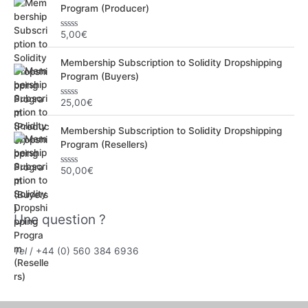
Program (Producer)
5,00
€
N
o
t
Membership Subscription to Solidity Dropshipping
e
0
Program (Buyers)
s
u
r
25,00
€
N
5
o
t
Membership Subscription to Solidity Dropshipping
e
0
Program (Resellers)
s
u
r
50,00
€
N
5
o
t
e
0
Une question ?
s
u
r
5
Tel
/ +44 (0) 560 384 6936