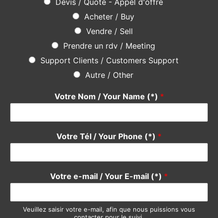
Une question ? Une suggestion ?
N’hésitez pas
en utilisant le formulaire ci-dessous, notre
équipe se fera un plaisir de vous répondre rapidement. Merci
Do not hesitate
using the form below, our team will be happy
to answer you quickly. Thank you.
Pour quel service avez-vous une suggestion ?
*
Devis / Quote - Appel d'offre
Acheter / Buy
Vendre / Sell
Prendre un rdv / Meeting
Support Clients / Customers Support
Autre / Other