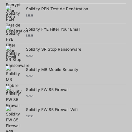
Note
0
sur
Solidity PEN Test de Pénétration
5
Note
0
sur
Solidity FYE Filter Your Email
5
Note
0
sur
Solidity SR Stop Ransonware
5
Note
0
sur
Solidity MB Mobile Security
5
Note
0
sur
Solidity FW 85 Firewall
5
Note
0
sur
Solidity FW 85 Firewall Wifi
5
Note
0
sur