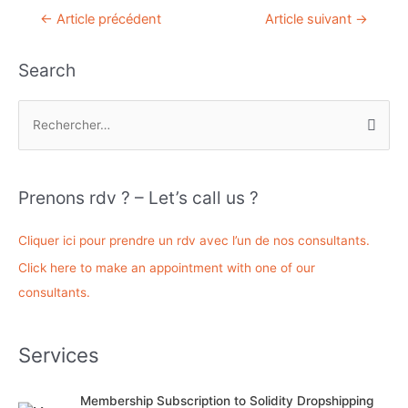
Navigation
←
Article précédent
Article suivant
→
de
l’article
Search
R
e
c
h
Prenons rdv ? – Let’s call us ?
e
r
Cliquer ici pour prendre un rdv avec l’un de nos consultants.
c
Click here to make an appointment with one of our
h
consultants.
e
r
Services
:
Membership Subscription to Solidity Dropshipping