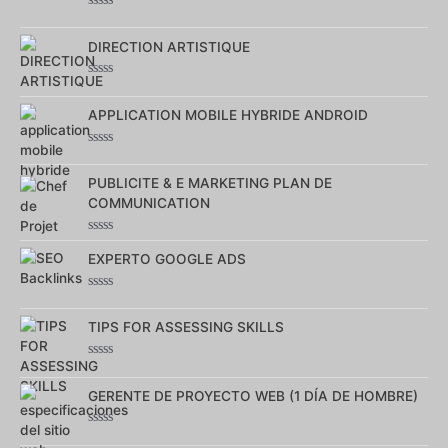
5
Note
0
sur
DIRECTION ARTISTIQUE
5
Note
0
sur
APPLICATION MOBILE HYBRIDE ANDROID
5
Note
0
sur
PUBLICITE & E MARKETING PLAN DE
5
COMMUNICATION
Note
0
EXPERTO GOOGLE ADS
sur
5
Note
0
sur
TIPS FOR ASSESSING SKILLS
5
Note
0
sur
GERENTE DE PROYECTO WEB (1 DÍA DE HOMBRE)
5
Note