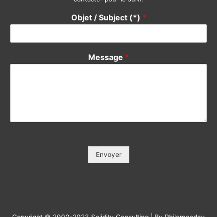
Votre Nom / Your Name (*)
*
Votre Tél / Your Phone (*)
*
Votre e-mail / Your E-mail (*)
*
Veuillez saisir votre e-mail, afin que nous puissions vous
contacter pour le suivi.
Objet / Subject (*)
*
Message
*