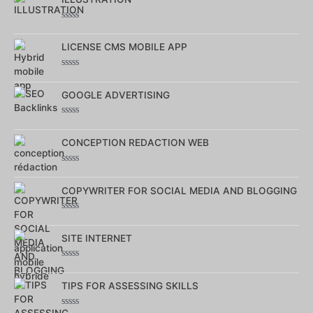
5
Note
0
sur
LICENSE CMS MOBILE APP
5
Note
0
sur
GOOGLE ADVERTISING
5
Note
0
sur
CONCEPTION REDACTION WEB
5
Note
0
sur
COPYWRITER FOR SOCIAL MEDIA AND BLOGGING
5
Note
0
sur
SITE INTERNET
5
Note
0
sur
TIPS FOR ASSESSING SKILLS
5