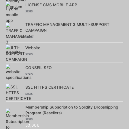
0
LICENSE CMS MOBILE APP
sur
5
Note
0
TRAFFIC MANAGEMENT 3 MULTI-SUPPORT
sur
5
CAMPAIGN
Note
0
Website
sur
5
Note
0
CONSEIL SEO
sur
5
Note
0
SSL HTTPS CERTIFICATE
sur
5
Note
0
Membership Subscription to Solidity Dropshipping
sur
5
Program (Resellers)
Note
50,00
€
0