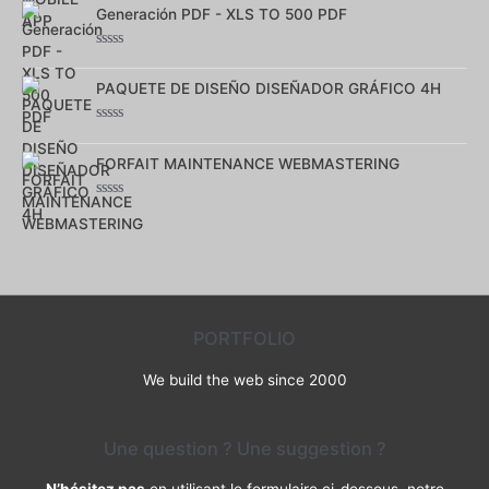
Generación PDF - XLS TO 500 PDF
sur
5
Note
0
PAQUETE DE DISEÑO DISEÑADOR GRÁFICO 4H
sur
5
Note
0
FORFAIT MAINTENANCE WEBMASTERING
sur
5
Note
0
sur
5
PORTFOLIO
We build the web since 2000
Une question ? Une suggestion ?