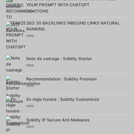
5
YOUR PROMPT WITH CHATGPT
Note
0
SEO 30 BACKLINKS INBOUND LINKS NATURAL
sur
RANKING
5
Note
0
sur
5
Note de cadrage : Solidity Starter
Note
0
Recommandation : Solidity Premium
sur
5
Note
0
En régie horaire : Solidity Customized
sur
5
Note
0
Solidity IP Secure Anti Malwares
sur
5
Note