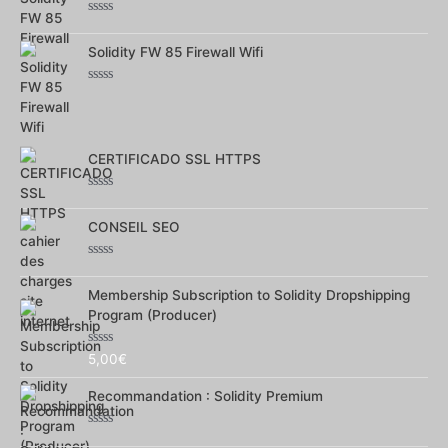
Note
0
Solidity FW 85 Firewall Wifi
sur
5
Note
0
sur
5
CERTIFICADO SSL HTTPS
Note
0
CONSEIL SEO
sur
5
Note
0
Membership Subscription to Solidity Dropshipping
sur
5
Program (Producer)
Note
5,00
€
0
sur
Recommandation : Solidity Premium
5
Note