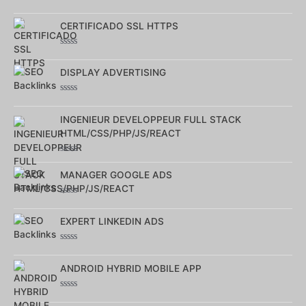
Note
0
CERTIFICADO SSL HTTPS
sur
5
Note
0
DISPLAY ADVERTISING
sur
5
Note
0
INGENIEUR DEVELOPPEUR FULL STACK
sur
5
HTML/CSS/PHP/JS/REACT
Note
0
MANAGER GOOGLE ADS
sur
5
Note
0
EXPERT LINKEDIN ADS
sur
5
Note
0
ANDROID HYBRID MOBILE APP
sur
5
Note
0