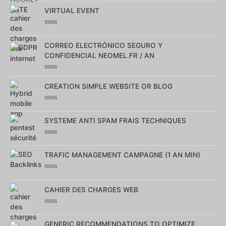
0
VIRTUAL EVENT
sur
5
Note
0
CORREO ELECTRÓNICO SEGURO Y
sur
5
CONFIDENCIAL NEOMEL.FR / AN
Note
0
CREATION SIMPLE WEBSITE OR BLOG
sur
5
Note
0
SYSTEME ANTI SPAM FRAIS TECHNIQUES
sur
5
Note
0
TRAFIC MANAGEMENT CAMPAGNE (1 AN MIN)
sur
5
Note
0
CAHIER DES CHARGES WEB
sur
5
Note
0
GENERIC RECOMMENDATIONS TO OPTIMIZE
sur