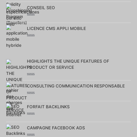
sur
CONSEIL SEO
5
Note
0
LICENCE CMS APPLI MOBILE
sur
5
Note
0
sur
5
HIGHLIGHTS THE UNIQUE FEATURES OF
PRODUCT OR SERVICE
Note
0
CONSULTING COMMUNICATION RESPONSABLE
sur
5
Note
0
FORFAIT BACKLINKS
sur
5
Note
0
CAMPAGNE FACEBOOK ADS
sur
5