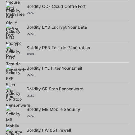
0
Solidity CCF Cloud Coffre Fort
sur
5
Note
0
Solidity EYD Encrypt Your Data
sur
5
Note
0
Solidity PEN Test de Pénétration
sur
5
Note
0
Solidity FYE Filter Your Email
sur
5
Note
0
Solidity SR Stop Ransonware
sur
5
Note
0
Solidity MB Mobile Security
sur
5
Note
0
Solidity FW 85 Firewall
sur
5