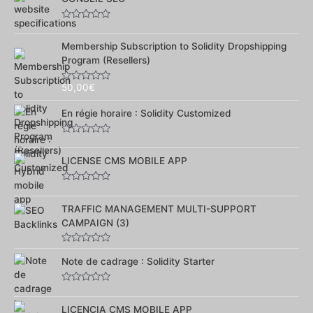
Note
0
sur
Membership Subscription to Solidity Dropshipping
5
Program (Resellers)
50,00
€
Note
0
sur
En régie horaire : Solidity Customized
5
Note
0
sur
LICENSE CMS MOBILE APP
5
Note
0
sur
TRAFFIC MANAGEMENT MULTI-SUPPORT
5
CAMPAIGN (3)
Note
0
Note de cadrage : Solidity Starter
sur
5
Note
0
sur
LICENCIA CMS MOBILE APP