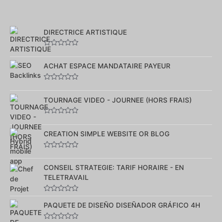
DIRECTRICE ARTISTIQUE
Note
0
sur
ACHAT ESPACE MANDATAIRE PAYEUR
5
Note
0
sur
TOURNAGE VIDEO - JOURNEE (HORS FRAIS)
5
Note
0
sur
CREATION SIMPLE WEBSITE OR BLOG
5
Note
0
sur
CONSEIL STRATEGIE: TARIF HORAIRE - EN
5
TELETRAVAIL
Note
0
PAQUETE DE DISEÑO DISEÑADOR GRÁFICO 4H
sur
5