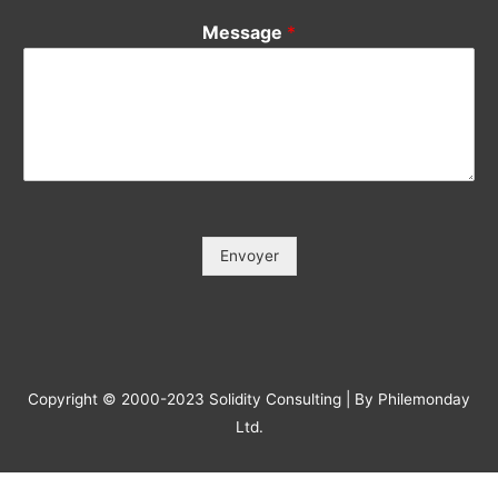
Votre Tél / Your Phone (*)
*
Votre e-mail / Your E-mail (*)
*
Veuillez saisir votre e-mail, afin que nous puissions vous
contacter pour le suivi.
Objet / Subject (*)
*
Message
*