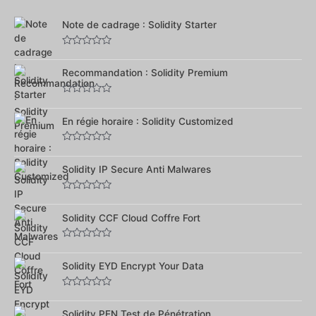
5
Note de cadrage : Solidity Starter
Note
0
sur
Recommandation : Solidity Premium
5
Note
0
sur
En régie horaire : Solidity Customized
5
Note
0
sur
Solidity IP Secure Anti Malwares
5
Note
0
sur
Solidity CCF Cloud Coffre Fort
5
Note
0
sur
Solidity EYD Encrypt Your Data
5
Note
0
sur
Solidity PEN Test de Pénétration