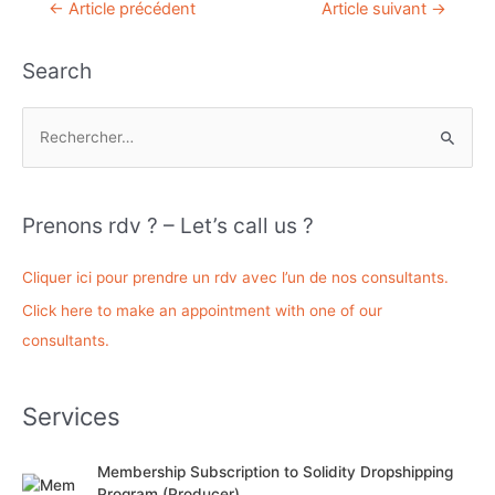
Navigation
←
Article précédent
Article suivant
→
de
l’article
Search
R
e
c
h
Prenons rdv ? – Let’s call us ?
e
r
Cliquer ici pour prendre un rdv avec l’un de nos consultants.
c
Click here to make an appointment with one of our
h
consultants.
e
r
Services
:
Membership Subscription to Solidity Dropshipping
Program (Producer)