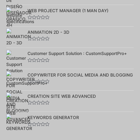
Note
0
sur
WEB PROJECT MANAGER (1 MAN DAY)
5
Note
0
sur
ANIMATION 2D - 3D
5
Note
0
sur
Customer Support Solution : CustomSupportPro+
5
Note
0
sur
COPYWRITER FOR SOCIAL MEDIA AND BLOGGING
5
Note
0
sur
CREATION SITE WEB ADVANCED
5
Note
0
sur
KEYWORDS GENERATOR
5
Note
0
sur