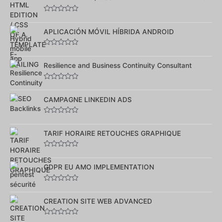
Note
0
sur
APLICACIÓN MÓVIL HÍBRIDA ANDROID
5
Note
0
sur
Resilience and Business Continuity Consultant
5
Note
0
sur
CAMPAGNE LINKEDIN ADS
5
Note
0
sur
TARIF HORAIRE RETOUCHES GRAPHIQUE
5
Note
0
sur
GDPR EU AMO IMPLEMENTATION
5
Note
0
sur
CREATION SITE WEB ADVANCED
5
Note