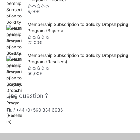
5,00
€
N
o
t
Membership Subscription to Solidity Dropshipping
e
0
Program (Buyers)
s
u
r
25,00
€
N
5
o
t
Membership Subscription to Solidity Dropshipping
e
0
Program (Resellers)
s
u
r
50,00
€
N
5
o
t
e
0
Une question ?
s
u
r
5
Tel
/ +44 (0) 560 384 6936