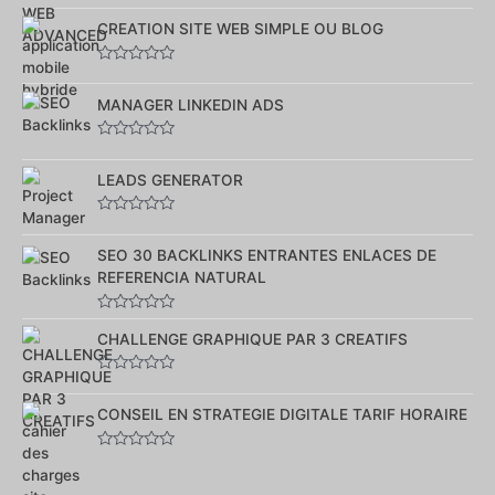
0
sur
CREATION SITE WEB SIMPLE OU BLOG
5
Note
0
sur
MANAGER LINKEDIN ADS
5
Note
0
sur
LEADS GENERATOR
5
Note
0
sur
SEO 30 BACKLINKS ENTRANTES ENLACES DE
5
REFERENCIA NATURAL
Note
0
CHALLENGE GRAPHIQUE PAR 3 CREATIFS
sur
5
Note
0
sur
CONSEIL EN STRATEGIE DIGITALE TARIF HORAIRE
5
Note
0
sur