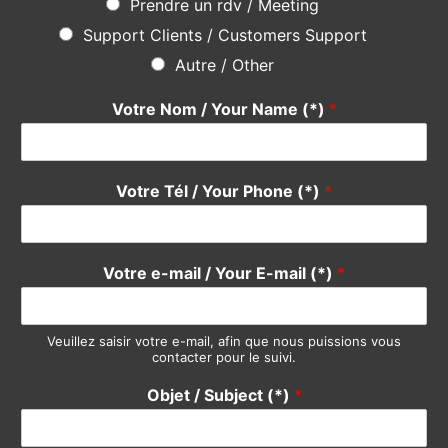
Une question ? Une suggestion ?
N’hésitez pas
en utilisant le formulaire ci-dessous, notre
équipe se fera un plaisir de vous répondre rapidement. Merci
Do not hesitate
using the form below, our team will be happy
to answer you quickly. Thank you.
Pour quel service avez-vous une suggestion ?
*
Devis / Quote - Appel d'offre
Acheter / Buy
Vendre / Sell
Prendre un rdv / Meeting
Support Clients / Customers Support
Autre / Other
Votre Nom / Your Name (*)
*