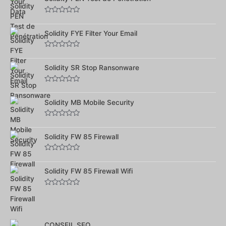
5
Note
0
sur
Solidity FYE Filter Your Email
5
Note
0
sur
Solidity SR Stop Ransonware
5
Note
0
sur
Solidity MB Mobile Security
5
Note
0
sur
Solidity FW 85 Firewall
5
Note
0
sur
Solidity FW 85 Firewall Wifi
5
Note
0
sur
5
CONSEIL SEO