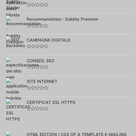
5
Note
0
sur
Recommandation : Solidity Premium
5
Note
0
sur
CAMPAGNE DIGITALE
5
Note
0
sur
CONSEIL SEO
5
Note
0
sur
SITE INTERNET
5
Note
0
sur
CERTIFICAT SSL HTTPS
5
Note
0
sur
5
HTML EDITION / CSS OF A TEMPLATE E-MAILING