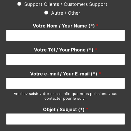
Do not hesitate
using the form below, our team will be happy
to answer you quickly. Thank you.
Pour quel service avez-vous une suggestion ?
*
Devis / Quote - Appel d'offre
Acheter / Buy
Vendre / Sell
Prendre un rdv / Meeting
Support Clients / Customers Support
Autre / Other
Votre Nom / Your Name (*)
*
Votre Tél / Your Phone (*)
*