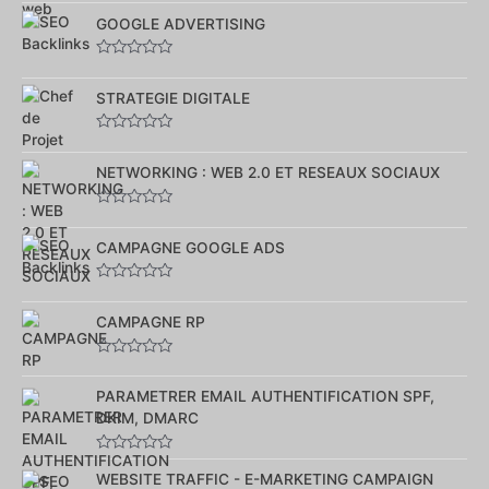
0
sur
GOOGLE ADVERTISING
5
Note
0
sur
STRATEGIE DIGITALE
5
Note
0
sur
NETWORKING : WEB 2.0 ET RESEAUX SOCIAUX
5
Note
0
sur
CAMPAGNE GOOGLE ADS
5
Note
0
sur
CAMPAGNE RP
5
Note
0
sur
PARAMETRER EMAIL AUTHENTIFICATION SPF,
5
DKIM, DMARC
Note
0
WEBSITE TRAFFIC - E-MARKETING CAMPAIGN