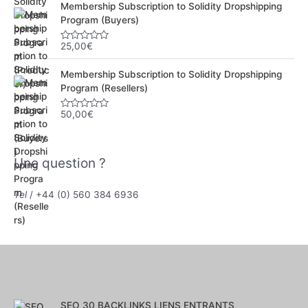
Membership Subscription to Solidity Dropshipping
e
0
Program (Buyers)
s
u
r
25,00
€
N
5
o
t
Membership Subscription to Solidity Dropshipping
e
0
Program (Resellers)
s
u
r
50,00
€
N
5
o
t
e
0
Une question ?
s
u
r
5
Tel
/ +44 (0) 560 384 6936
SEO 30 BACKLINKS LIENS ENTRANTS