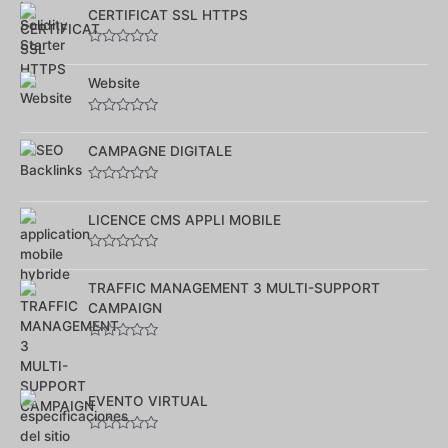
0
sur
CERTIFICAT SSL HTTPS
5
Note
0
sur
Website
5
Note
0
sur
CAMPAGNE DIGITALE
5
Note
0
sur
LICENCE CMS APPLI MOBILE
5
Note
0
sur
TRAFFIC MANAGEMENT 3 MULTI-SUPPORT
5
CAMPAIGN
Note
0
sur
5
EVENTO VIRTUAL
Note