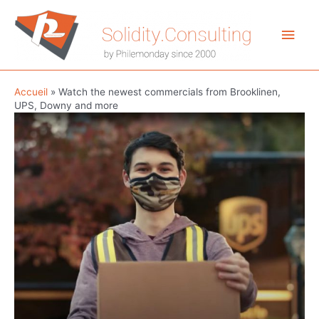
Aller
au
Men
contenu
princ
Accueil
»
Watch the newest commercials from Brooklinen,
UPS, Downy and more