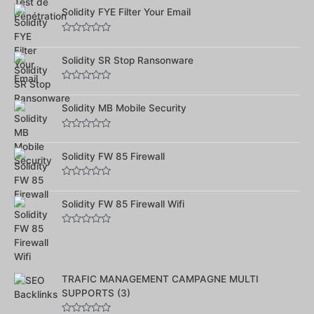
0
sur
Solidity FYE Filter Your Email
5
Note
0
sur
Solidity SR Stop Ransonware
5
Note
0
sur
Solidity MB Mobile Security
5
Note
0
sur
Solidity FW 85 Firewall
5
Note
0
sur
Solidity FW 85 Firewall Wifi
5
Note
0
sur
5
TRAFIC MANAGEMENT CAMPAGNE MULTI
SUPPORTS (3)