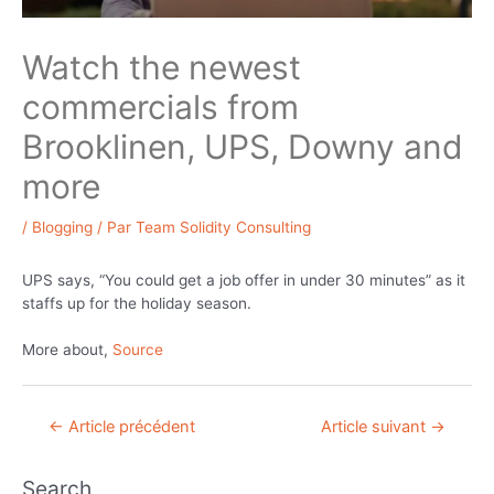
Watch the newest
commercials from
Brooklinen, UPS, Downy and
more
/
Blogging
/ Par
Team Solidity Consulting
UPS says, “You could get a job offer in under 30 minutes” as it
staffs up for the holiday season.
More about,
Source
Navigation
←
Article précédent
Article suivant
→
de
l’article
Search