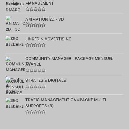
sur
MANAGEMENT
5
Note
0
ANIMATION 2D - 3D
sur
5
Note
0
sur
LINKEDIN ADVERTISING
5
Note
0
sur
COMMUNITY MANAGER : PACKAGE MENSUEL
5
AVANCE
Note
0
STRATEGIE DIGITALE
sur
5
Note
0
sur
TRAFIC MANAGEMENT CAMPAGNE MULTI
5
SUPPORTS (3)
Note
0
sur
5