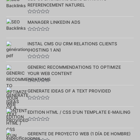
REFERENCEMENT NATUREL
Note
0
MANAGER LINKEDIN ADS
sur
5
Note
0
sur
INSTAL CMS OU CRM RELATIONS CLIENTS
5
(HOSTING 1 AN)
Note
0
GENERIC RECOMMENDATIONS TO OPTIMIZE
sur
YOUR WEB CONTENT
5
Note
0
GENERATE IDEAS OF A TEXT PROVIDED
sur
5
Note
0
sur
EDITION HTML / CSS D'UN TEMPLATE E-MAILING
5
Note
0
sur
GERENTE DE PROYECTO WEB (1 DÍA DE HOMBRE)
5