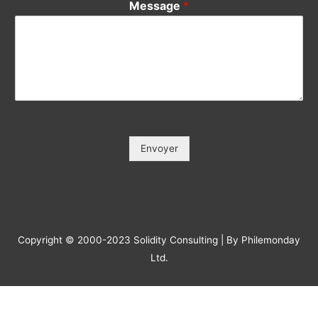
Votre e-mail / Your E-mail (*)
*
Veuillez saisir votre e-mail, afin que nous puissions vous
contacter pour le suivi.
Objet / Subject (*)
*
Message
*
Envoyer