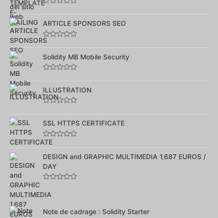
Note
0
sur
ARTICLE SPONSORS SEO
5
Note
0
sur
Solidity MB Mobile Security
5
Note
0
sur
ILLUSTRATION
5
Note
0
sur
SSL HTTPS CERTIFICATE
5
Note
0
sur
DESIGN and GRAPHIC MULTIMEDIA 1,687 EUROS /
5
DAY
Note
0
sur
5
Note de cadrage : Solidity Starter