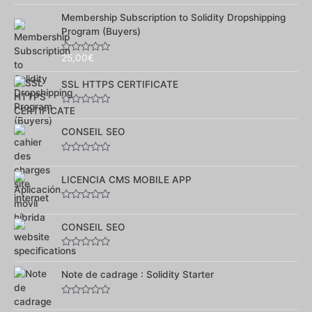
Note
0
Membership Subscription to Solidity Dropshipping
sur
Program (Buyers)
5
25,00
€
Note
0
sur
SSL HTTPS CERTIFICATE
5
Note
0
sur
CONSEIL SEO
5
Note
0
sur
LICENCIA CMS MOBILE APP
5
Note
0
sur
CONSEIL SEO
5
Note
0
sur
Note de cadrage : Solidity Starter
5
Note