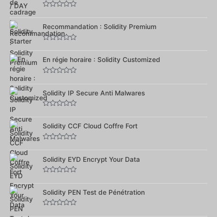
Note
0
sur
Recommandation : Solidity Premium
5
Note
0
sur
En régie horaire : Solidity Customized
5
Note
0
sur
Solidity IP Secure Anti Malwares
5
Note
0
sur
Solidity CCF Cloud Coffre Fort
5
Note
0
sur
Solidity EYD Encrypt Your Data
5
Note
0
sur
Solidity PEN Test de Pénétration
5
Note