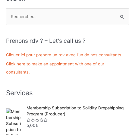
R
e
c
h
Prenons rdv ? – Let’s call us ?
e
r
Cliquer ici pour prendre un rdv avec l’un de nos consultants.
c
Click here to make an appointment with one of our
h
consultants.
e
r
Services
:
Membership Subscription to Solidity Dropshipping
Program (Producer)
5,00
€
N
o
t