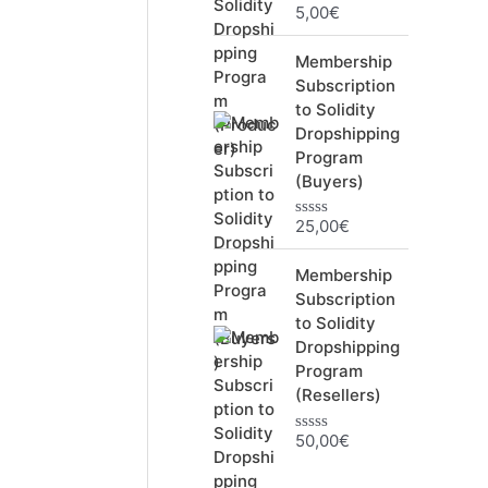
5,00
€
N
o
t
Membership
e
0
Subscription
s
to Solidity
u
r
Dropshipping
5
Program
(Buyers)
25,00
€
N
o
t
Membership
e
0
Subscription
s
to Solidity
u
r
Dropshipping
5
Program
(Resellers)
50,00
€
N
o
t