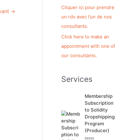
c
Cliquer ici pour prendre
ivant
→
h
un rdv avec l’un de nos
e
consultants.
r
Click here to make an
appointment with one of
:
our consultants.
Services
Membership
Subscription
to Solidity
Dropshipping
Program
(Producer)