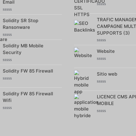
5
Email
5
Note
0
Note
TRAFIC MANAGE
sur
Solidity SR Stop
0
5
sur
CAMPAGNE MULT
Ransonware
5
SUPPORTS (3)
Note
Solidity MB Mobile
0
Note
sur
Website
0
Security
5
sur
5
Note
Note
0
Solidity FW 85 Firewall
0
Sitio web
sur
sur
5
5
Note
Note
0
0
Solidity FW 85 Firewall
sur
LICENCE CMS AP
sur
5
Wifi
5
MOBILE
Note
Note
0
0
sur
sur
5
5