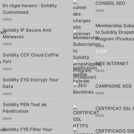
Note
CONSEIL SEO
sur
En régie horaire : Solidity
0
5
sur
Customized
5
Note
0
Membership Subsc
Note
sur
Solidity IP Secure Anti
0
5
to Solidity Drops
sur
Malwares
Program (Produce
5
Note
5,00
€
Note
Solidity CCF Cloud Coffre
0
0
sur
Fort
sur
SITE INTERNET
5
5
Note
Note
Solidity EYD Encrypt Your
0
0
sur
CAMPAGNE ADS
Data
sur
5
5
Note
Note
0
Solidity PEN Test de
0
CERTIFICAT SSL
sur
sur
Pénétration
5
5
Note
Note
0
Solidity FYE Filter Your
0
CERTIFICADO SS
sur
sur