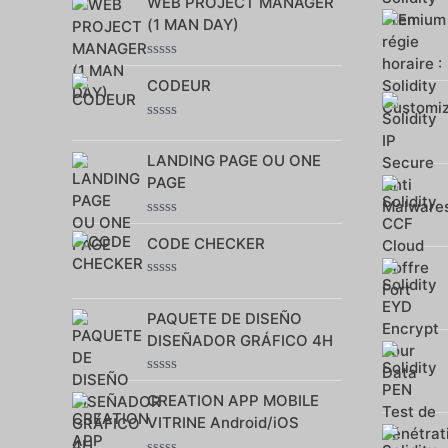
WEB PROJECT MANAGER
sur
5
(1 MAN DAY)
Note
CODEUR
0
sur
5
Note
0
LANDING PAGE OU ONE
sur
5
PAGE
Note
CODE CHECKER
0
sur
5
Note
0
PAQUETE DE DISEÑO
sur
5
DISEÑADOR GRÁFICO 4H
Note
CREATION APP MOBILE
0
sur
VITRINE Android/iOS
5