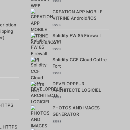
Note
CREATION APP MOBILE
0
sur
VITRINE Android/iOS
5
ription
hipping
Note
Solidity FW 85 Firewall
0
r)
sur
Wifi
5
Note
Solidity CCF Cloud Coffre
0
sur
Fort
5
Note
DEVELOPPEUR
0
sur
ARCHITECTE LOGICIEL
5
Note
 HTTPS
PHOTOS AND IMAGES
0
sur
GENERATOR
5
L HTTPS
Note