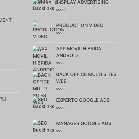
DISPLAY ADVERTISING
0
sur
5
Note
MENT
0
PRODUCTION VIDEO
sur
I
5
Note
0
APP MÓVIL HÍBRIDA
sur
5
ANDROID
Note
BACK OFFICE MULTI SITES
0
sur
WEB
5
Note
PLI
EXPERTO GOOGLE ADS
0
sur
5
Note
0
MANAGER GOOGLE ADS
sur
5
Note