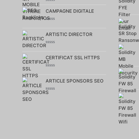
Note
CAMPAGNE DIGITALE
0
sur
5
Note
0
ARTISTIC DIRECTOR
sur
5
Note
0
CERTIFICAT SSL HTTPS
sur
5
Note
0
ARTICLE SPONSORS SEO
sur
5
Note
0
sur
5