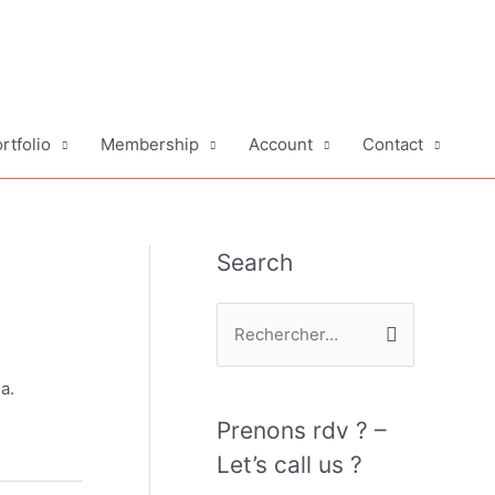
rtfolio
Membership
Account
Contact
Search
R
e
c
a.
h
Prenons rdv ? –
e
Let’s call us ?
r