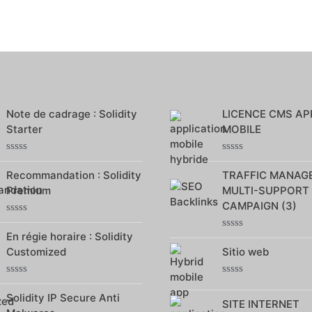
Note de cadrage : Solidity
LICENCE CMS AP
Starter
MOBILE
Note
Note
0
0
Recommandation : Solidity
TRAFFIC MANAG
sur
sur
Premium
MULTI-SUPPORT
5
5
CAMPAIGN (3)
Note
0
En régie horaire : Solidity
Note
sur
0
Customized
Sitio web
5
sur
5
Note
Note
0
0
Solidity IP Secure Anti
SITE INTERNET
sur
sur