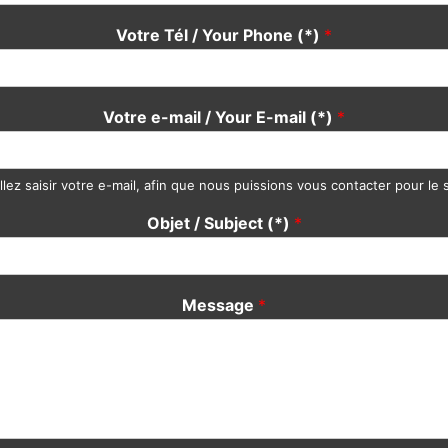
Votre Tél / Your Phone (*)
*
Votre e-mail / Your E-mail (*)
*
llez saisir votre e-mail, afin que nous puissions vous contacter pour le s
Objet / Subject (*)
*
Message
*