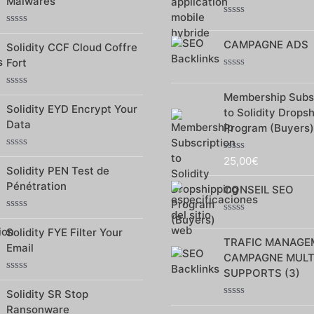
Malwares
5
5
Note
Note
0
CAMPAGNE ADS
0
sur
Solidity CCF Cloud Coffre
sur
5
Fort
5
Note
0
Note
Membership Subsc
sur
0
Solidity EYD Encrypt Your
5
to Solidity Drops
sur
Data
5
Program (Buyers)
Note
25,00
€
Note
0
Solidity PEN Test de
0
sur
sur
Pénétration
5
CONSEIL SEO
5
Note
Note
0
Solidity FYE Filter Your
0
sur
TRAFIC MANAGE
sur
Email
5
5
CAMPAGNE MULT
SUPPORTS (3)
Note
0
Solidity SR Stop
sur
Note
Ransonware
5