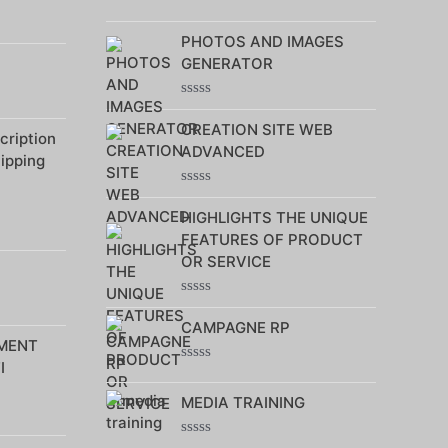
Note
0
PHOTOS AND IMAGES
sur
5
GENERATOR
Note
0
CREATION SITE WEB
ription
sur
ADVANCED
5
hipping
Note
0
HIGHLIGHTS THE UNIQUE
sur
FEATURES OF PRODUCT
5
OR SERVICE
Note
0
CAMPAGNE RP
sur
MENT
5
I
Note
0
MEDIA TRAINING
sur
5