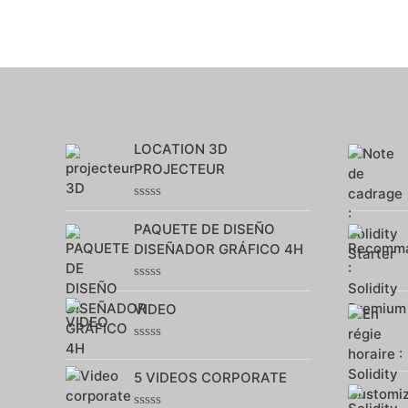
LOCATION 3D
PROJECTEUR
Note
0
PAQUETE DE DISEÑO
sur
DISEÑADOR GRÁFICO 4H
5
Note
0
VIDEO
sur
5
Note
0
5 VIDEOS CORPORATE
sur
5