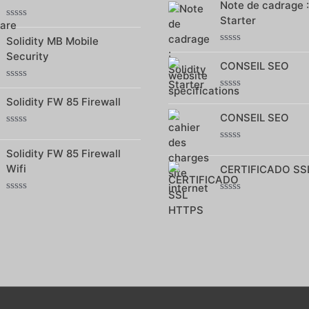
0
Note de cadrage :
sur
Starter
5
Note
0
Solidity MB Mobile
sur
Note
Security
5
0
CONSEIL SEO
sur
5
Note
Note
0
Solidity FW 85 Firewall
0
sur
CONSEIL SEO
sur
5
5
Note
0
Note
Solidity FW 85 Firewall
sur
0
5
Wifi
CERTIFICADO SS
sur
5
Note
Note
0
0
sur
sur
5
5