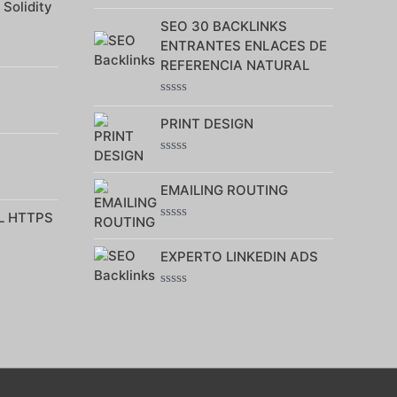
Note
 Solidity
0
SEO 30 BACKLINKS
sur
5
ENTRANTES ENLACES DE
REFERENCIA NATURAL
Note
0
PRINT DESIGN
sur
5
Note
0
EMAILING ROUTING
sur
5
L HTTPS
Note
0
EXPERTO LINKEDIN ADS
sur
5
Note
0
sur
5