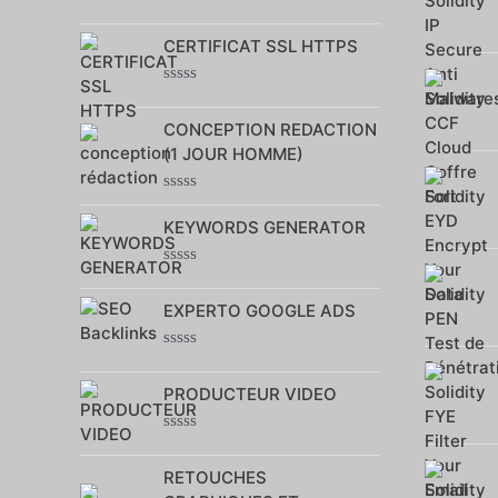
Note
0
CERTIFICAT SSL HTTPS
sur
5
Note
0
CONCEPTION REDACTION
sur
5
(1 JOUR HOMME)
Note
0
KEYWORDS GENERATOR
sur
5
Note
0
EXPERTO GOOGLE ADS
sur
5
Note
0
PRODUCTEUR VIDEO
sur
5
Note
0
RETOUCHES
sur
5