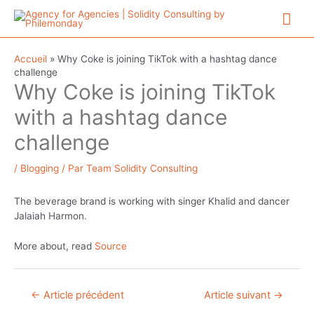
Aller
Me
au
contenu
prin
Accueil
»
Why Coke is joining TikTok with a hashtag dance
challenge
Why Coke is joining TikTok
with a hashtag dance
challenge
/
Blogging
/ Par
Team Solidity Consulting
The beverage brand is working with singer Khalid and dancer
Jalaiah Harmon.
More about, read
Source
Navigation
←
Article précédent
Article suivant
→
de