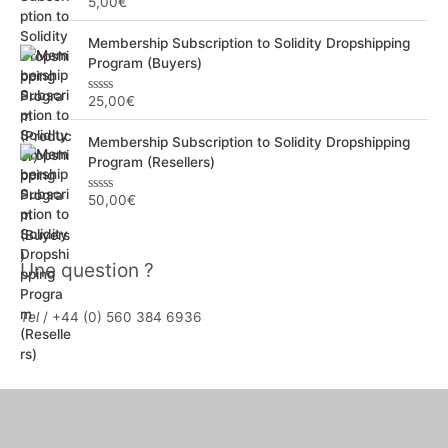
5,00
€
N
o
t
Membership Subscription to Solidity Dropshipping
e
0
Program (Buyers)
s
u
r
25,00
€
N
5
o
t
Membership Subscription to Solidity Dropshipping
e
0
Program (Resellers)
s
u
r
50,00
€
N
5
o
t
e
0
Une question ?
s
u
r
5
Tel
/ +44 (0) 560 384 6936