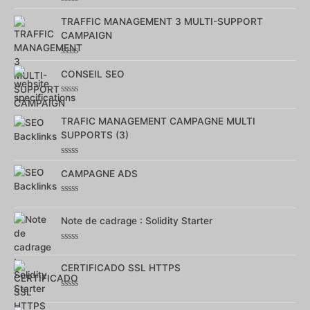
Note
0
TRAFFIC MANAGEMENT 3 MULTI-SUPPORT
sur
CAMPAIGN
5
Note
0
CONSEIL SEO
sur
5
Note
0
sur
TRAFIC MANAGEMENT CAMPAGNE MULTI
5
SUPPORTS (3)
Note
0
CAMPAGNE ADS
sur
5
Note
0
sur
Note de cadrage : Solidity Starter
5
Note
0
sur
CERTIFICADO SSL HTTPS
5
Note
0