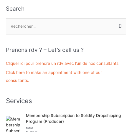
l’article
Search
R
e
c
h
Prenons rdv ? – Let’s call us ?
e
r
Cliquer ici pour prendre un rdv avec l’un de nos consultants.
c
Click here to make an appointment with one of our
h
consultants.
e
r
Services
:
Membership Subscription to Solidity Dropshipping
Program (Producer)