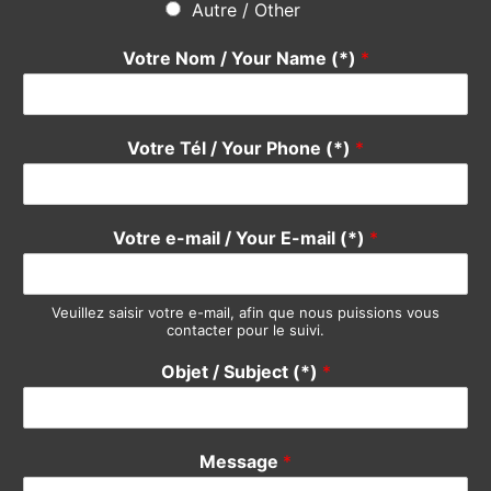
équipe se fera un plaisir de vous répondre rapidement. Merci
Do not hesitate
using the form below, our team will be happy
to answer you quickly. Thank you.
Pour quel service avez-vous une suggestion ?
*
Devis / Quote - Appel d'offre
Acheter / Buy
Vendre / Sell
Prendre un rdv / Meeting
Support Clients / Customers Support
Autre / Other
Votre Nom / Your Name (*)
*
Votre Tél / Your Phone (*)
*