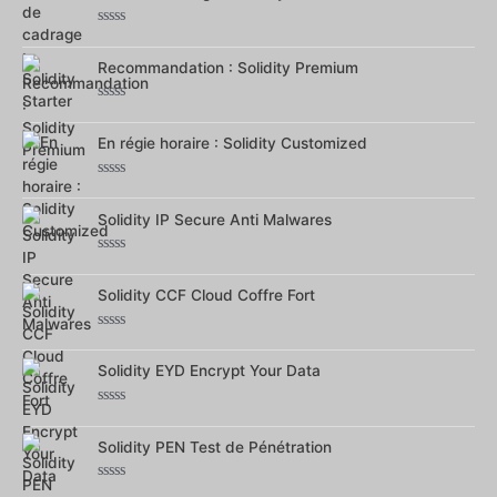
Note
0
sur
Recommandation : Solidity Premium
5
Note
0
sur
En régie horaire : Solidity Customized
5
Note
0
sur
Solidity IP Secure Anti Malwares
5
Note
0
sur
Solidity CCF Cloud Coffre Fort
5
Note
0
sur
Solidity EYD Encrypt Your Data
5
Note
0
sur
Solidity PEN Test de Pénétration
5
Note