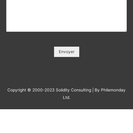
Votre e-mail / Your E-mail (*)
*
Veuillez saisir votre e-mail, afin que nous puissions vous
contacter pour le suivi.
Objet / Subject (*)
*
Message
*