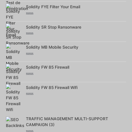
0
sur
Solidity FYE Filter Your Email
5
Note
0
sur
Solidity SR Stop Ransonware
5
Note
0
sur
Solidity MB Mobile Security
5
Note
0
sur
Solidity FW 85 Firewall
5
Note
0
sur
Solidity FW 85 Firewall Wifi
5
Note
0
sur
5
TRAFFIC MANAGEMENT MULTI-SUPPORT
CAMPAIGN (3)