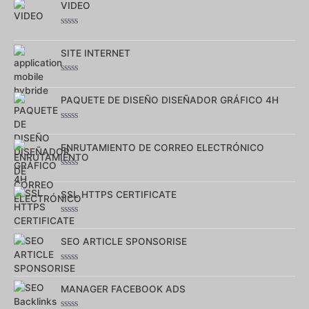
sur
VIDEO
5
Note
0
sur
SITE INTERNET
5
Note
0
sur
PAQUETE DE DISEÑO DISEÑADOR GRÁFICO 4H
5
Note
0
sur
ENRUTAMIENTO DE CORREO ELECTRÓNICO
5
Note
0
sur
SSL HTTPS CERTIFICATE
5
Note
0
sur
SEO ARTICLE SPONSORISE
5
Note
0
sur
MANAGER FACEBOOK ADS
5