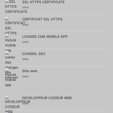
sur
SSL HTTPS CERTIFICATE
5
Note
0
sur
CERTIFICAT SSL HTTPS
5
Note
0
sur
LICENSE CMS MOBILE APP
5
Note
0
sur
CONSEIL SEO
5
Note
0
sur
Sitio web
5
Note
0
sur
5
DEVELOPPEUR CODEUR WEB
Note
0