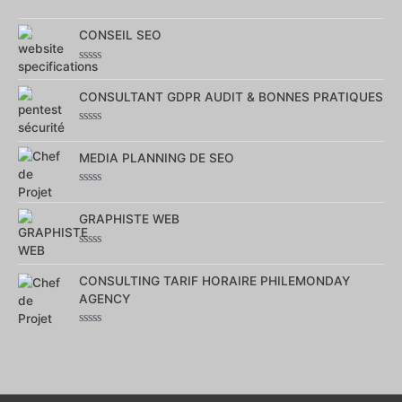
Note
0
sur
CONSEIL SEO
5
Note
0
sur
CONSULTANT GDPR AUDIT & BONNES PRATIQUES
5
Note
0
sur
MEDIA PLANNING DE SEO
5
Note
0
sur
GRAPHISTE WEB
5
Note
0
sur
CONSULTING TARIF HORAIRE PHILEMONDAY
5
AGENCY
Note
0
sur
5