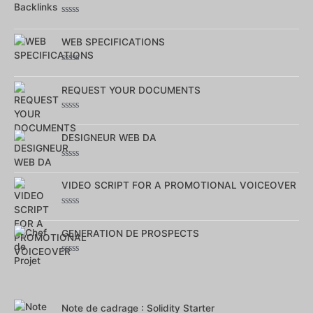
5
Note
0
sur
WEB SPECIFICATIONS
5
Note
0
sur
REQUEST YOUR DOCUMENTS
5
Note
0
sur
DESIGNEUR WEB DA
5
Note
0
sur
VIDEO SCRIPT FOR A PROMOTIONAL VOICEOVER
5
Note
0
sur
GENERATION DE PROSPECTS
5
Note
0
sur
5
Note de cadrage : Solidity Starter