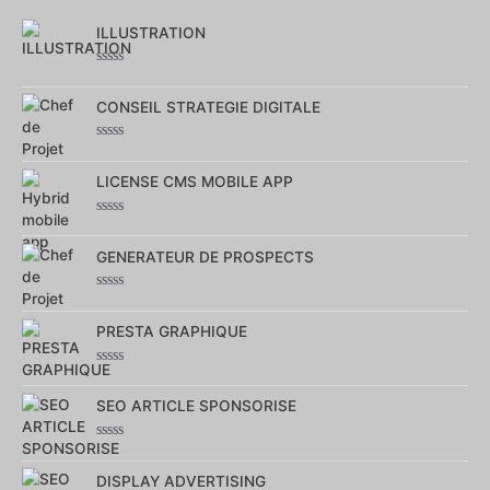
ILLUSTRATION
Note
0
sur
CONSEIL STRATEGIE DIGITALE
5
Note
0
sur
LICENSE CMS MOBILE APP
5
Note
0
sur
GENERATEUR DE PROSPECTS
5
Note
0
sur
PRESTA GRAPHIQUE
5
Note
0
sur
SEO ARTICLE SPONSORISE
5
Note
0
sur
DISPLAY ADVERTISING