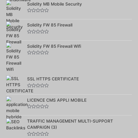
sur
Solidity MB Mobile Security
5
Note
0
sur
Solidity FW 85 Firewall
5
Note
0
sur
Solidity FW 85 Firewall Wifi
5
Note
0
sur
5
SSL HTTPS CERTIFICATE
Note
0
sur
LICENCE CMS APPLI MOBILE
5
Note
0
sur
TRAFFIC MANAGEMENT MULTI-SUPPORT
5
CAMPAIGN (3)