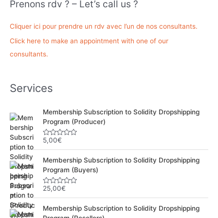
Prenons rdv ? – Let’s call us ?
e
r
Cliquer ici pour prendre un rdv avec l’un de nos consultants.
c
Click here to make an appointment with one of our
h
consultants.
e
r
Services
:
Membership Subscription to Solidity Dropshipping
Program (Producer)
5,00
€
N
o
t
Membership Subscription to Solidity Dropshipping
e
0
Program (Buyers)
s
u
r
25,00
€
N
5
o
t
Membership Subscription to Solidity Dropshipping
e
0