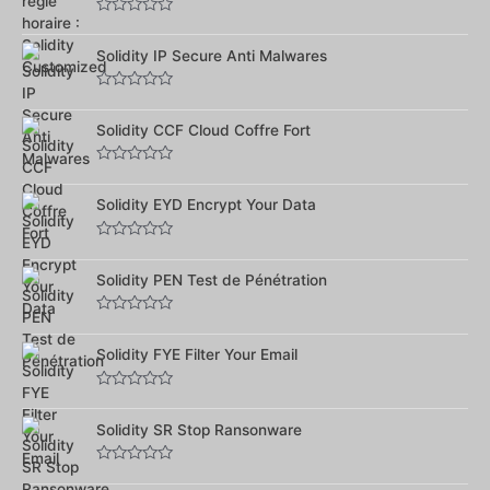
Note
0
sur
Solidity IP Secure Anti Malwares
5
Note
0
sur
Solidity CCF Cloud Coffre Fort
5
Note
0
sur
Solidity EYD Encrypt Your Data
5
Note
0
sur
Solidity PEN Test de Pénétration
5
Note
0
sur
Solidity FYE Filter Your Email
5
Note
0
sur
Solidity SR Stop Ransonware
5
Note
0