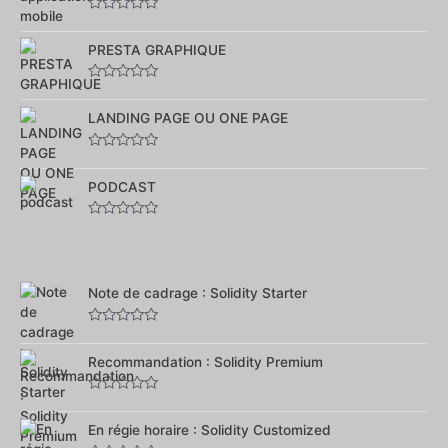
Note
0
sur
PRESTA GRAPHIQUE
5
Note
0
sur
LANDING PAGE OU ONE PAGE
5
Note
0
sur
PODCAST
5
Note
0
sur
5
Note de cadrage : Solidity Starter
Note
0
sur
Recommandation : Solidity Premium
5
Note
0
sur
En régie horaire : Solidity Customized
5