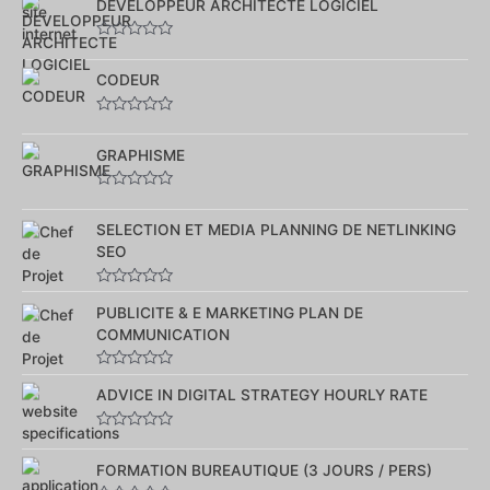
sur
DEVELOPPEUR ARCHITECTE LOGICIEL
5
Note
0
sur
CODEUR
5
Note
0
sur
GRAPHISME
5
Note
0
sur
SELECTION ET MEDIA PLANNING DE NETLINKING
5
SEO
Note
0
PUBLICITE & E MARKETING PLAN DE
sur
COMMUNICATION
5
Note
0
ADVICE IN DIGITAL STRATEGY HOURLY RATE
sur
5
Note
0
sur
FORMATION BUREAUTIQUE (3 JOURS / PERS)
5