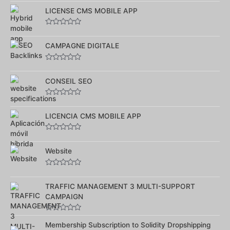
Note
0
LICENSE CMS MOBILE APP
sur
5
Note
0
sur
CAMPAGNE DIGITALE
5
Note
0
sur
CONSEIL SEO
5
Note
0
sur
LICENCIA CMS MOBILE APP
5
Note
0
sur
Website
5
Note
0
sur
TRAFFIC MANAGEMENT 3 MULTI-SUPPORT
5
CAMPAIGN
Note
0
Membership Subscription to Solidity Dropshipping