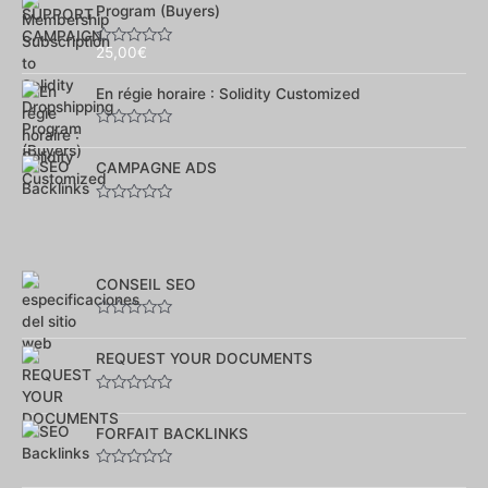
sur
Program (Buyers)
5
25,00
€
Note
0
sur
En régie horaire : Solidity Customized
5
Note
0
sur
CAMPAGNE ADS
5
Note
0
sur
5
CONSEIL SEO
Note
0
sur
REQUEST YOUR DOCUMENTS
5
Note
0
sur
FORFAIT BACKLINKS
5
Note