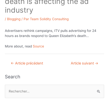
death is affecting the ad
industry
/
Blogging
/ Par
Team Solidity Consulting
Advertisers rethink campaigns, ITV pulls advertising for 24
hours as brands respond to Queen Elizabeth’s death…
More about, read
Source
Navigation
←
Article précédent
Article suivant
→
de
l’article
Search
R
e
c
h