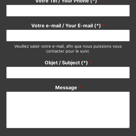
Vendre / Sell
Prendre un rdv / Meeting
Support Clients / Customers Support
Autre / Other
Votre Nom / Your Name (*)
*
Votre Tél / Your Phone (*)
*
Votre e-mail / Your E-mail (*)
*
Veuillez saisir votre e-mail, afin que nous puissions vous
contacter pour le suivi.
Objet / Subject (*)
*