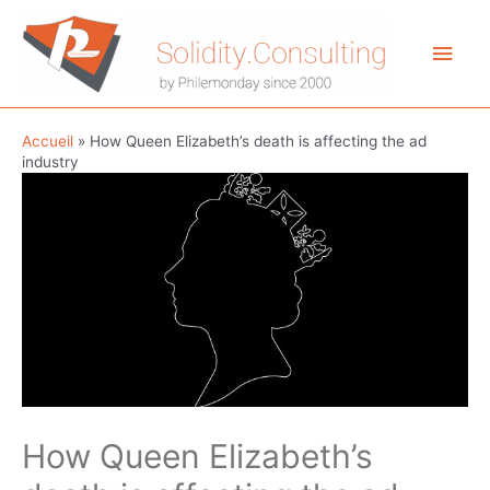
Aller
au
Men
contenu
princ
Accueil
»
How Queen Elizabeth’s death is affecting the ad
industry
How Queen Elizabeth’s