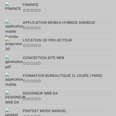
0
sur
FINANCE
5
Note
0
sur
APPLICATION MOBILE HYBRIDE ANDROID
5
Note
0
sur
LOCATION 3D PROJECTEUR
5
Note
0
sur
CONCEPTION SITE WEB
5
Note
0
sur
FORMATION BUREAUTIQUE (3 JOURS / PERS)
5
Note
0
sur
DESIGNEUR WEB DA
5
Note
0
sur
PENTEST MODE MANUEL
5