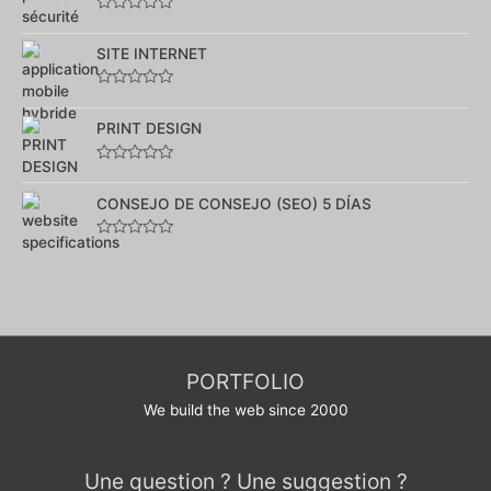
Note
0
sur
SITE INTERNET
5
Note
0
sur
PRINT DESIGN
5
Note
0
sur
CONSEJO DE CONSEJO (SEO) 5 DÍAS
5
Note
0
sur
5
PORTFOLIO
We build the web since 2000