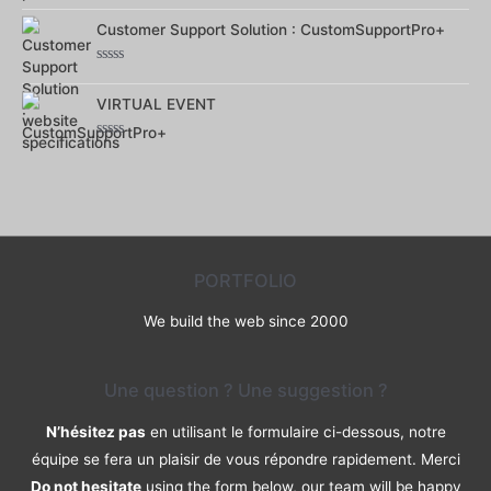
Note
0
Customer Support Solution : CustomSupportPro+
sur
5
Note
0
VIRTUAL EVENT
sur
5
Note
0
sur
5
PORTFOLIO
We build the web since 2000