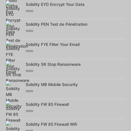
0
Solidity EYD Encrypt Your Data
sur
5
Note
0
Solidity PEN Test de Pénétration
sur
5
Note
0
Solidity FYE Filter Your Email
sur
5
Note
0
Solidity SR Stop Ransonware
sur
5
Note
0
Solidity MB Mobile Security
sur
5
Note
0
Solidity FW 85 Firewall
sur
5
Note
0
Solidity FW 85 Firewall Wifi
sur
5