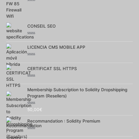
Note
0
sur
5
CONSEIL SEO
Note
0
LICENCIA CMS MOBILE APP
sur
5
Note
0
CERTIFICAT SSL HTTPS
sur
5
Note
0
Membership Subscription to Solidity Dropshipping
sur
5
Program (Resellers)
Note
50,00
€
0
sur
Recommandation : Solidity Premium
5
Note
0