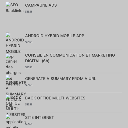
0
CAMPAGNE ADS
sur
5
Note
0
sur
5
ANDROID HYBRID MOBILE APP
Note
0
CONSEIL EN COMMUNICATION ET MARKETING
sur
5
DIGITAL (6h)
Note
0
GENERATE A SUMMARY FROM A URL
sur
5
Note
0
BACK OFFICE MULTI-WEBSITES
sur
5
Note
0
SITE INTERNET
sur
5