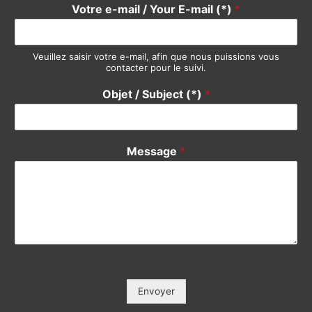
Support Clients / Customers Support
Autre / Other
Votre Nom / Your Name (*)
*
Votre Tél / Your Phone (*)
*
Votre e-mail / Your E-mail (*)
*
Veuillez saisir votre e-mail, afin que nous puissions vous
contacter pour le suivi.
Objet / Subject (*)
*