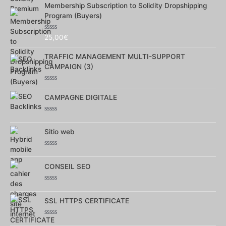
Membership Subscription to Solidity Dropshipping
sur
5
Program (Buyers)
Note
25,00
€
0
sur
TRAFFIC MANAGEMENT MULTI-SUPPORT
5
CAMPAIGN (3)
Note
0
CAMPAGNE DIGITALE
sur
5
Note
0
Sitio web
sur
5
Note
0
CONSEIL SEO
sur
5
Note
0
SSL HTTPS CERTIFICATE
sur
5
Note