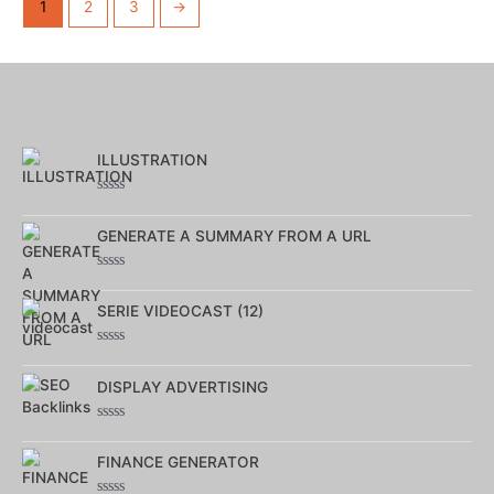
1
2
3
→
ILLUSTRATION
Note
0
GENERATE A SUMMARY FROM A URL
sur
5
Note
0
SERIE VIDEOCAST (12)
sur
5
Note
0
DISPLAY ADVERTISING
sur
5
Note
0
FINANCE GENERATOR
sur
5