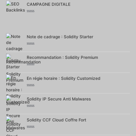
0
CAMPAGNE DIGITALE
sur
5
Note
0
sur
5
Note de cadrage : Solidity Starter
Note
0
Recommandation : Solidity Premium
sur
5
Note
0
En régie horaire : Solidity Customized
sur
5
Note
0
Solidity IP Secure Anti Malwares
sur
5
Note
0
Solidity CCF Cloud Coffre Fort
sur
5
Note