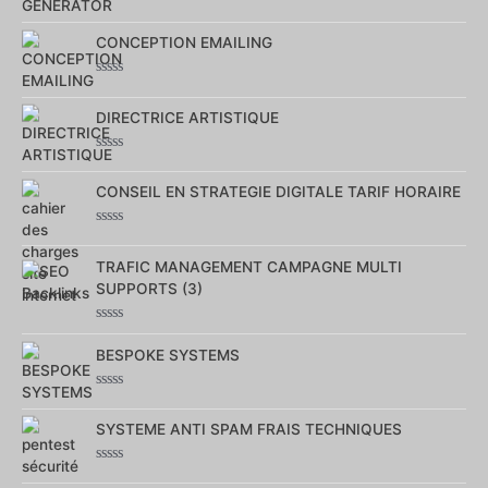
Note
0
CONCEPTION EMAILING
sur
5
Note
0
DIRECTRICE ARTISTIQUE
sur
5
Note
0
CONSEIL EN STRATEGIE DIGITALE TARIF HORAIRE
sur
5
Note
0
TRAFIC MANAGEMENT CAMPAGNE MULTI
sur
5
SUPPORTS (3)
Note
0
BESPOKE SYSTEMS
sur
5
Note
0
SYSTEME ANTI SPAM FRAIS TECHNIQUES
sur
5
Note