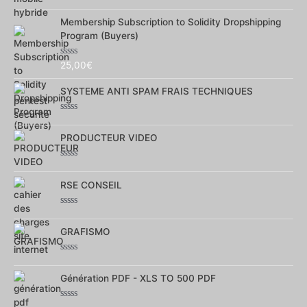
Note
0
Membership Subscription to Solidity Dropshipping
sur
5
Program (Buyers)
Note
25,00
€
0
sur
SYSTEME ANTI SPAM FRAIS TECHNIQUES
5
Note
0
PRODUCTEUR VIDEO
sur
5
Note
0
RSE CONSEIL
sur
5
Note
0
GRAFISMO
sur
5
Note
0
Génération PDF - XLS TO 500 PDF
sur
5