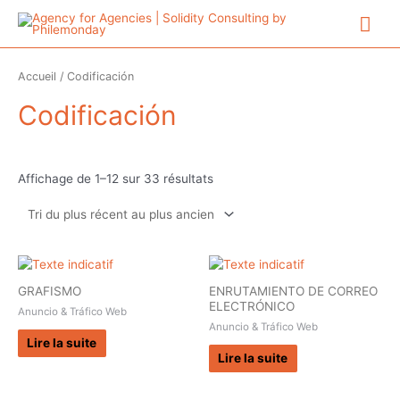
Aller
Me
au
contenu
prin
Accueil
/ Codificación
Codificación
Trié
Affichage de 1–12 sur 33 résultats
du
plus
récent
au
plus
ancien
GRAFISMO
ENRUTAMIENTO DE CORREO
ELECTRÓNICO
Anuncio & Tráfico Web
Anuncio & Tráfico Web
Lire la suite
Lire la suite