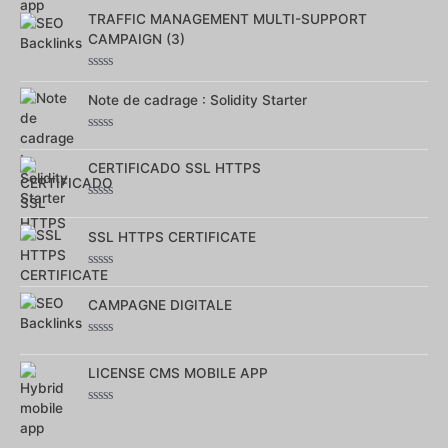
0
TRAFFIC MANAGEMENT MULTI-SUPPORT
sur
5
CAMPAIGN (3)
Note
0
Note de cadrage : Solidity Starter
sur
5
Note
0
CERTIFICADO SSL HTTPS
sur
5
Note
0
SSL HTTPS CERTIFICATE
sur
5
Note
0
CAMPAGNE DIGITALE
sur
5
Note
0
LICENSE CMS MOBILE APP
sur
5
Note
0
sur