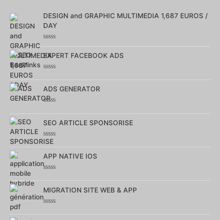
5
DESIGN and GRAPHIC MULTIMEDIA 1,687 EUROS /
DAY
Note
0
EXPERT FACEBOOK ADS
sur
5
Note
0
ADS GENERATOR
sur
5
Note
0
SEO ARTICLE SPONSORISE
sur
5
Note
0
APP NATIVE IOS
sur
5
Note
0
MIGRATION SITE WEB & APP
sur
5
Note
0