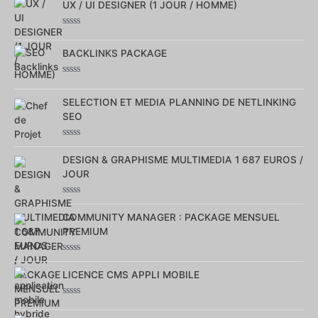
UX / UI DESIGNER (1 JOUR / HOMME)
sur
5
Note
0
BACKLINKS PACKAGE
sur
5
Note
0
SELECTION ET MEDIA PLANNING DE NETLINKING
sur
5
SEO
Note
0
DESIGN & GRAPHISME MULTIMEDIA 1 687 EUROS /
sur
JOUR
5
Note
0
COMMUNITY MANAGER : PACKAGE MENSUEL
sur
PREMIUM
5
Note
0
LICENCE CMS APPLI MOBILE
sur
5
Note
0