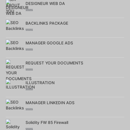
DESIGNEUR WEB DA
sur
5
Note
0
BACKLINKS PACKAGE
sur
5
Note
0
MANAGER GOOGLE ADS
sur
5
Note
0
REQUEST YOUR DOCUMENTS
sur
5
Note
0
ILLUSTRATION
sur
5
Note
0
MANAGER LINKEDIN ADS
sur
5
Note
0
Solidity FW 85 Firewall
sur
5