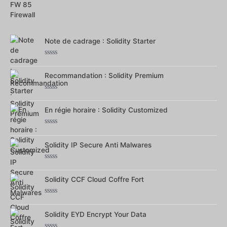
Note
0
sur
5
Note de cadrage : Solidity Starter
Note
0
Recommandation : Solidity Premium
sur
5
Note
0
En régie horaire : Solidity Customized
sur
5
Note
0
Solidity IP Secure Anti Malwares
sur
5
Note
0
Solidity CCF Cloud Coffre Fort
sur
5
Note
0
Solidity EYD Encrypt Your Data
sur
5