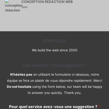
CONCEPTION REDACTION WEB
sur
5
Note
0
sur
5
PORTFOLIO
We build the web since 2000
Une question ? Une suggestion ?
N’hésitez pas
en utilisant le formulaire ci-dessous, notre
équipe se fera un plaisir de vous répondre rapidement. Merci
Do not hesitate
using the form below, our team will be happy
to answer you quickly. Thank you.
Pour quel service avez-vous une suggestion ?
*