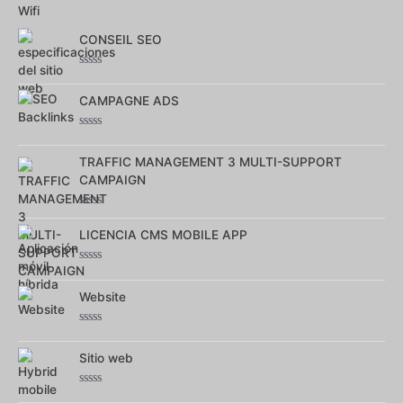
sur
5
CONSEIL SEO
Note
0
CAMPAGNE ADS
sur
5
Note
0
TRAFFIC MANAGEMENT 3 MULTI-SUPPORT
sur
5
CAMPAIGN
Note
0
LICENCIA CMS MOBILE APP
sur
5
Note
0
Website
sur
5
Note
0
Sitio web
sur
5
Note