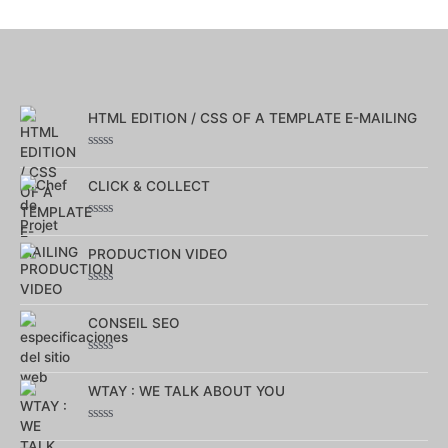
HTML EDITION / CSS OF A TEMPLATE E-MAILING
Note
0
CLICK & COLLECT
sur
5
Note
0
PRODUCTION VIDEO
sur
5
Note
0
CONSEIL SEO
sur
5
Note
0
WTAY : WE TALK ABOUT YOU
sur
5
Note
0