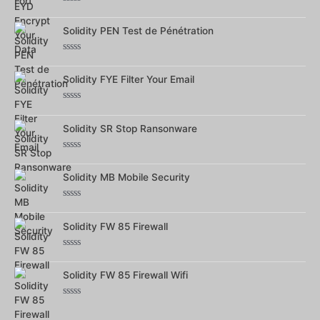
Note
0
Solidity PEN Test de Pénétration
sur
5
Note
0
Solidity FYE Filter Your Email
sur
5
Note
0
Solidity SR Stop Ransonware
sur
5
Note
0
Solidity MB Mobile Security
sur
5
Note
0
Solidity FW 85 Firewall
sur
5
Note
0
Solidity FW 85 Firewall Wifi
sur
5
Note
0