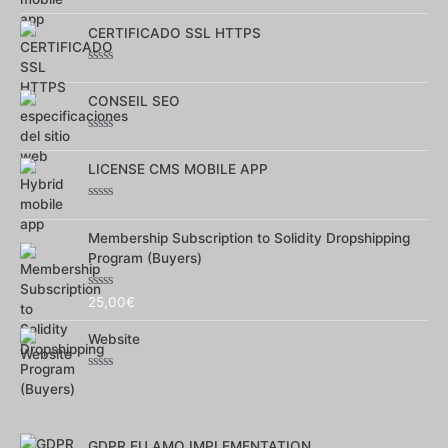
Note
0
CERTIFICADO SSL HTTPS
sur
5
Note
0
CONSEIL SEO
sur
5
Note
0
LICENSE CMS MOBILE APP
sur
5
Note
0
Membership Subscription to Solidity Dropshipping
sur
5
Program (Buyers)
Note
25,00
€
0
sur
Website
5
Note
0
sur
5
GDPR EU AMO IMPLEMENTATION