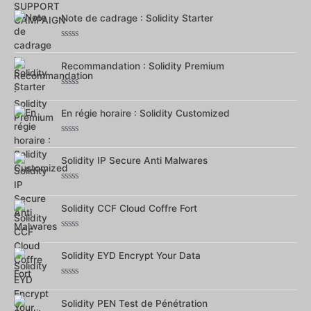
5
Note de cadrage : Solidity Starter
Note
0
Recommandation : Solidity Premium
sur
5
Note
0
En régie horaire : Solidity Customized
sur
5
Note
0
Solidity IP Secure Anti Malwares
sur
5
Note
0
Solidity CCF Cloud Coffre Fort
sur
5
Note
0
Solidity EYD Encrypt Your Data
sur
5
Note
0
Solidity PEN Test de Pénétration
sur