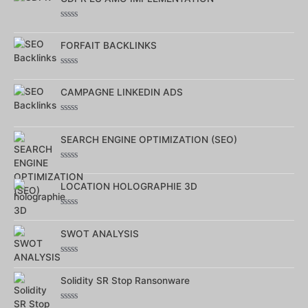
Note
0
FORFAIT BACKLINKS
sur
5
Note
0
CAMPAGNE LINKEDIN ADS
sur
5
Note
0
SEARCH ENGINE OPTIMIZATION (SEO)
sur
5
Note
0
LOCATION HOLOGRAPHIE 3D
sur
5
Note
0
SWOT ANALYSIS
sur
5
Note
0
Solidity SR Stop Ransonware
sur
5