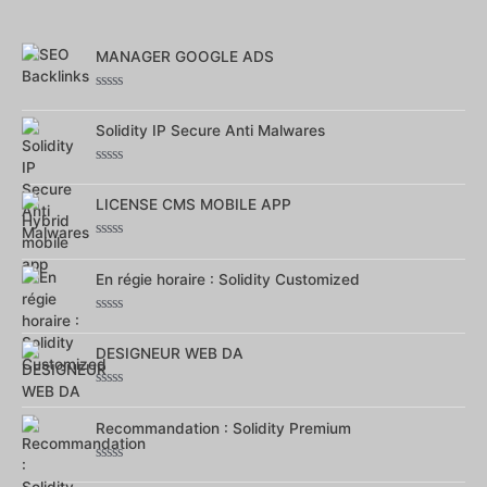
MANAGER GOOGLE ADS
Note
0
Solidity IP Secure Anti Malwares
sur
5
Note
0
LICENSE CMS MOBILE APP
sur
5
Note
0
En régie horaire : Solidity Customized
sur
5
Note
0
DESIGNEUR WEB DA
sur
5
Note
0
Recommandation : Solidity Premium
sur
5
Note