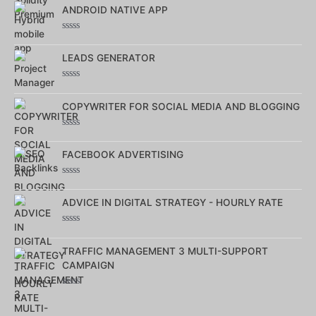
0
ANDROID NATIVE APP
sur
5
Note
0
LEADS GENERATOR
sur
5
Note
0
COPYWRITER FOR SOCIAL MEDIA AND BLOGGING
sur
5
Note
0
FACEBOOK ADVERTISING
sur
5
Note
0
ADVICE IN DIGITAL STRATEGY - HOURLY RATE
sur
5
Note
0
TRAFFIC MANAGEMENT 3 MULTI-SUPPORT
sur
5
CAMPAIGN
Note
0
sur