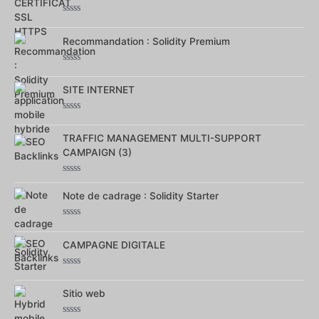
Note
0
Recommandation : Solidity Premium
sur
5
Note
0
SITE INTERNET
sur
5
Note
0
TRAFFIC MANAGEMENT MULTI-SUPPORT
sur
5
CAMPAIGN (3)
Note
0
Note de cadrage : Solidity Starter
sur
5
Note
0
CAMPAGNE DIGITALE
sur
5
Note
0
Sitio web
sur
5