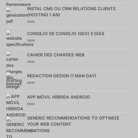
Note
0
INSTAL CMS OU CRM RELATIONS CLIENTS
sur
5
(HOSTING 1 AN)
Note
0
CONSEJO DE CONSEJO (SEO) 5 DÍAS
sur
5
Note
0
CAHIER DES CHARGES WEB
sur
5
Note
0
REDACTION DESIGN (1 MAN DAY)
sur
5
Note
0
APP MÓVIL HÍBRIDA ANDROID
sur
5
Note
0
GENERIC RECOMMENDATIONS TO OPTIMIZE
sur
5
YOUR WEB CONTENT
Note