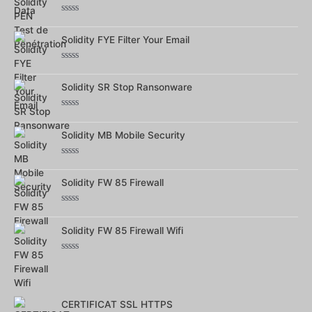
5
Note
0
Solidity FYE Filter Your Email
sur
5
Note
0
Solidity SR Stop Ransonware
sur
5
Note
0
Solidity MB Mobile Security
sur
5
Note
0
Solidity FW 85 Firewall
sur
5
Note
0
Solidity FW 85 Firewall Wifi
sur
5
Note
0
sur
5
CERTIFICAT SSL HTTPS