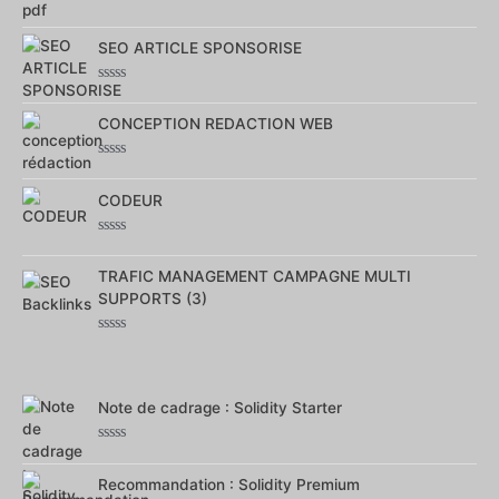
Note
0
SEO ARTICLE SPONSORISE
sur
5
Note
0
CONCEPTION REDACTION WEB
sur
5
Note
0
CODEUR
sur
5
Note
0
TRAFIC MANAGEMENT CAMPAGNE MULTI
sur
5
SUPPORTS (3)
Note
0
sur
5
Note de cadrage : Solidity Starter
Note
0
Recommandation : Solidity Premium
sur
5