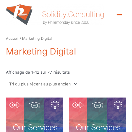
Aller
au
Men
contenu
princ
Accueil
/ Marketing Digital
Marketing Digital
Trié
Affichage de 1–12 sur 77 résultats
du
plus
récent
au
plus
ancien