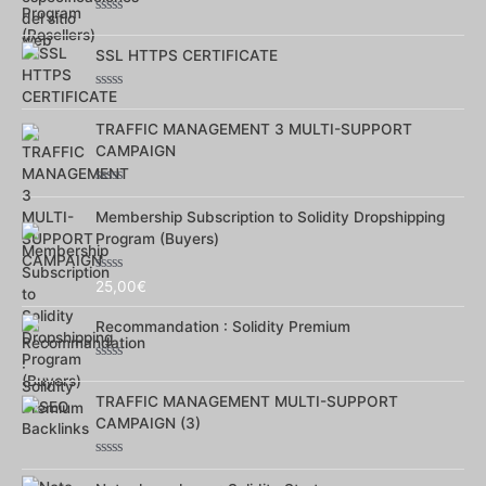
Note
0
SSL HTTPS CERTIFICATE
sur
5
Note
0
TRAFFIC MANAGEMENT 3 MULTI-SUPPORT
sur
5
CAMPAIGN
Note
0
Membership Subscription to Solidity Dropshipping
sur
Program (Buyers)
5
Note
25,00
€
0
sur
Recommandation : Solidity Premium
5
Note
0
TRAFFIC MANAGEMENT MULTI-SUPPORT
sur
5
CAMPAIGN (3)
Note
0