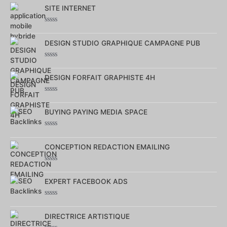
0
SITE INTERNET
sur
5
Note
0
DESIGN STUDIO GRAPHIQUE CAMPAGNE PUB
sur
5
Note
0
DESIGN FORFAIT GRAPHISTE 4H
sur
5
Note
0
BUYING PAYING MEDIA SPACE
sur
5
Note
0
CONCEPTION REDACTION EMAILING
sur
5
Note
0
EXPERT FACEBOOK ADS
sur
5
Note
0
DIRECTRICE ARTISTIQUE
sur
5