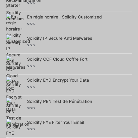
Note
0
En régie horaire : Solidity Customized
sur
5
Note
0
Solidity IP Secure Anti Malwares
sur
5
Note
0
Solidity CCF Cloud Coffre Fort
sur
5
Note
0
Solidity EYD Encrypt Your Data
sur
5
Note
0
Solidity PEN Test de Pénétration
sur
5
Note
0
Solidity FYE Filter Your Email
sur
5
Note