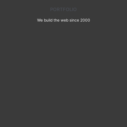
PORTFOLIO
We build the web since 2000
Une question ? Une suggestion ?
N’hésitez pas
en utilisant le formulaire ci-dessous, notre
équipe se fera un plaisir de vous répondre rapidement. Merci