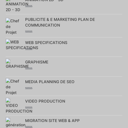
sur
5
Note
0
PUBLICITE & E MARKETING PLAN DE
sur
5
COMMUNICATION
Note
0
WEB SPECIFICATIONS
sur
5
Note
0
GRAPHISME
sur
5
Note
0
MEDIA PLANNING DE SEO
sur
5
Note
0
VIDEO PRODUCTION
sur
5
Note
0
MIGRATION SITE WEB & APP
sur
5