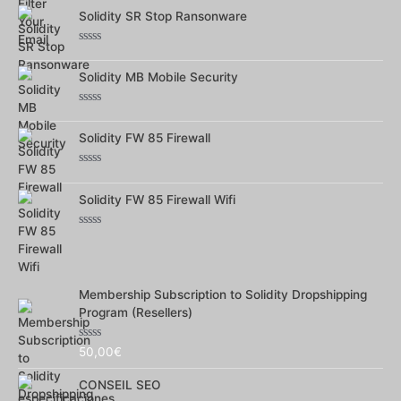
0
Solidity SR Stop Ransonware
sur
5
Note
0
Solidity MB Mobile Security
sur
5
Note
0
Solidity FW 85 Firewall
sur
5
Note
0
Solidity FW 85 Firewall Wifi
sur
5
Note
0
sur
5
Membership Subscription to Solidity Dropshipping
Program (Resellers)
Note
50,00
€
0
sur
CONSEIL SEO
5