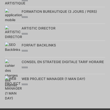
Note
0
FORMATION BUREAUTIQUE (3 JOURS / PERS)
sur
5
Note
0
ARTISTIC DIRECTOR
sur
5
Note
0
FORFAIT BACKLINKS
sur
5
Note
0
CONSEIL EN STRATEGIE DIGITALE TARIF HORAIRE
sur
5
Note
0
WEB PROJECT MANAGER (1 MAN DAY)
sur
5
Note
0
sur
5