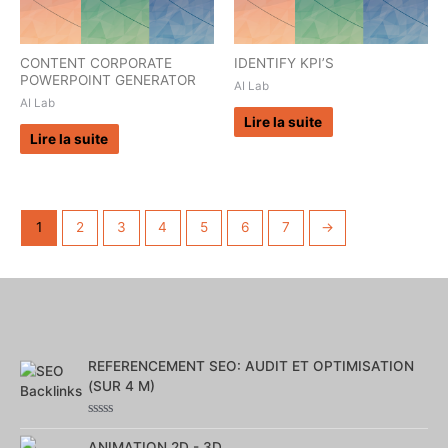
CONTENT CORPORATE
IDENTIFY KPI’S
POWERPOINT GENERATOR
AI Lab
AI Lab
Lire la suite
Lire la suite
1
2
3
4
5
6
7
→
REFERENCEMENT SEO: AUDIT ET OPTIMISATION
(SUR 4 M)
Note
0
ANIMATION 2D - 3D