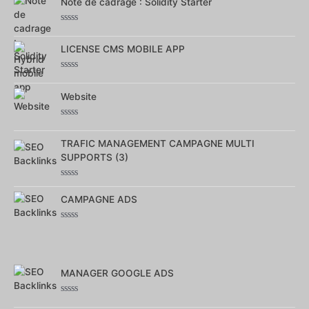
Note de cadrage : Solidity Starter
sur
5
Note
0
LICENSE CMS MOBILE APP
sur
5
Note
0
Website
sur
5
Note
0
TRAFIC MANAGEMENT CAMPAGNE MULTI
sur
5
SUPPORTS (3)
Note
0
CAMPAGNE ADS
sur
5
Note
0
sur
5
MANAGER GOOGLE ADS
Note