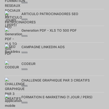
5
Note
0
ARTICULO PATROCINADORES SEO
sur
5
Note
0
Generation PDF - XLS TO 500 PDF
sur
5
Note
0
CAMPAGNE LINKEDIN ADS
sur
5
Note
0
CODEUR
sur
5
Note
0
CHALLENGE GRAPHIQUE PAR 3 CREATIFS
sur
5
Note
0
FORMATION E-MARKETING (1 JOUR / PERS)
sur
5
Note