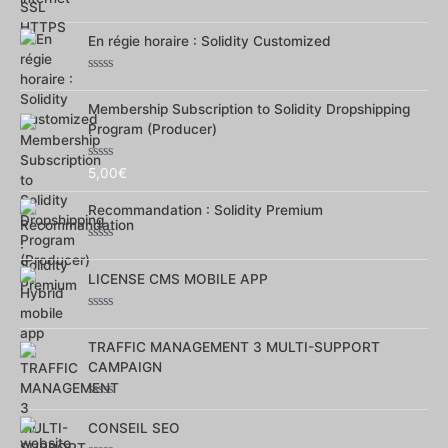
Note
0
En régie horaire : Solidity Customized
sur
5
Note
0
Membership Subscription to Solidity Dropshipping
sur
5
Program (Producer)
Note
5,00
€
0
sur
Recommandation : Solidity Premium
5
Note
0
LICENSE CMS MOBILE APP
sur
5
Note
0
TRAFFIC MANAGEMENT 3 MULTI-SUPPORT
sur
5
CAMPAIGN
Note
0
CONSEIL SEO
sur
5