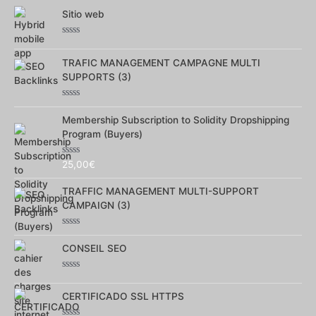
Sitio web
Note
0
TRAFIC MANAGEMENT CAMPAGNE MULTI
sur
5
SUPPORTS (3)
Note
0
Membership Subscription to Solidity Dropshipping
sur
Program (Buyers)
5
Note
25,00
€
0
sur
TRAFFIC MANAGEMENT MULTI-SUPPORT
5
CAMPAIGN (3)
Note
0
CONSEIL SEO
sur
5
Note
0
CERTIFICADO SSL HTTPS
sur
5