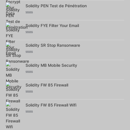
0
Solidity PEN Test de Pénétration
sur
5
Note
0
Solidity FYE Filter Your Email
sur
5
Note
0
Solidity SR Stop Ransonware
sur
5
Note
0
Solidity MB Mobile Security
sur
5
Note
0
Solidity FW 85 Firewall
sur
5
Note
0
Solidity FW 85 Firewall Wifi
sur
5
Note
0
sur
5