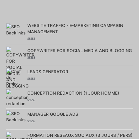
WEBSITE TRAFFIC - E-MARKETING CAMPAIGN
MANAGEMENT
Note
0
COPYWRITER FOR SOCIAL MEDIA AND BLOGGING
sur
5
Note
0
LEADS GENERATOR
sur
5
Note
0
CONCEPTION REDACTION (1 JOUR HOMME)
sur
5
Note
0
MANAGER GOOGLE ADS
sur
5
Note
0
FORMATION RESEAUX SOCIAUX (3 JOURS / PERS)
sur