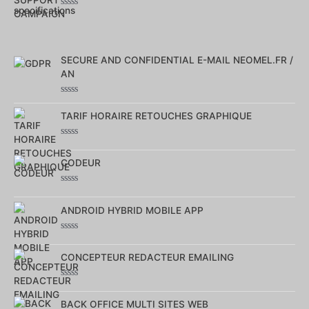
Note
0
sur
5
SECURE AND CONFIDENTIAL E-MAIL NEOMEL.FR /
AN
Note
0
TARIF HORAIRE RETOUCHES GRAPHIQUE
sur
5
Note
0
CODEUR
sur
5
Note
0
ANDROID HYBRID MOBILE APP
sur
5
Note
0
CONCEPTEUR REDACTEUR EMAILING
sur
5
Note
0
BACK OFFICE MULTI SITES WEB
sur