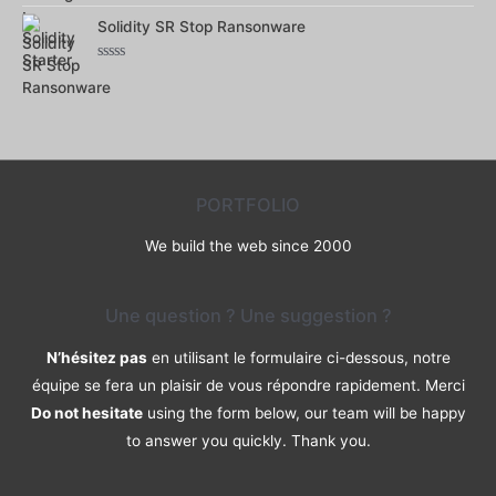
0
Solidity SR Stop Ransonware
sur
5
Note
0
sur
5
PORTFOLIO
We build the web since 2000
Une question ? Une suggestion ?
N’hésitez pas
en utilisant le formulaire ci-dessous, notre
équipe se fera un plaisir de vous répondre rapidement. Merci
Do not hesitate
using the form below, our team will be happy
to answer you quickly. Thank you.