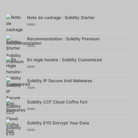
0
sur
5
Note de cadrage : Solidity Starter
Note
0
Recommandation : Solidity Premium
sur
5
Note
0
En régie horaire : Solidity Customized
sur
5
Note
0
Solidity IP Secure Anti Malwares
sur
5
Note
0
Solidity CCF Cloud Coffre Fort
sur
5
Note
0
Solidity EYD Encrypt Your Data
sur
5
Note