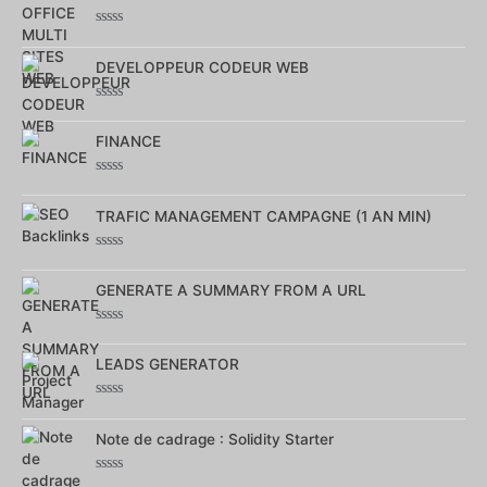
5
Note
0
DEVELOPPEUR CODEUR WEB
sur
5
Note
0
FINANCE
sur
5
Note
0
TRAFIC MANAGEMENT CAMPAGNE (1 AN MIN)
sur
5
Note
0
GENERATE A SUMMARY FROM A URL
sur
5
Note
0
LEADS GENERATOR
sur
5
Note
0
Note de cadrage : Solidity Starter
sur
5
Note