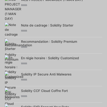
5
Note
0
sur
5
Note de cadrage : Solidity Starter
Note
0
Recommandation : Solidity Premium
sur
5
Note
0
En régie horaire : Solidity Customized
sur
5
Note
0
Solidity IP Secure Anti Malwares
sur
5
Note
0
Solidity CCF Cloud Coffre Fort
sur
5
Note
0
Solidity EYD Encrypt Your Data
sur