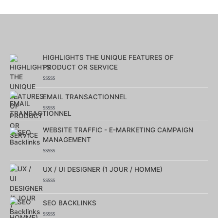
HIGHLIGHTS THE UNIQUE FEATURES OF
PRODUCT OR SERVICE
Note
0
EMAIL TRANSACTIONNEL
sur
5
Note
0
WEBSITE TRAFFIC - E-MARKETING CAMPAIGN
sur
5
MANAGEMENT
Note
0
UX / UI DESIGNER (1 JOUR / HOMME)
sur
5
Note
0
SEO BACKLINKS
sur
5