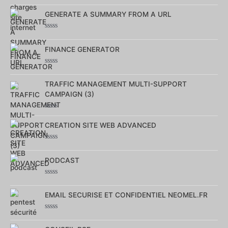
Note
0
GENERATE A SUMMARY FROM A URL
sur
5
Note
0
FINANCE GENERATOR
sur
5
Note
0
TRAFFIC MANAGEMENT MULTI-SUPPORT
sur
5
CAMPAIGN (3)
Note
0
CREATION SITE WEB ADVANCED
sur
5
Note
0
PODCAST
sur
5
Note
0
EMAIL SECURISE ET CONFIDENTIEL NEOMEL.FR
sur
5
Note
0