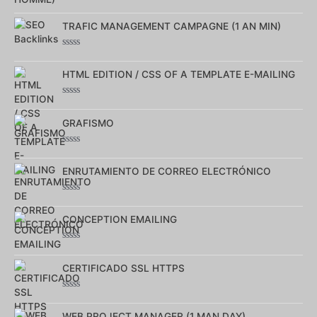
Note
0
TRAFIC MANAGEMENT CAMPAGNE (1 AN MIN)
sur
5
Note
0
HTML EDITION / CSS OF A TEMPLATE E-MAILING
sur
5
Note
0
GRAFISMO
sur
5
Note
0
ENRUTAMIENTO DE CORREO ELECTRÓNICO
sur
5
Note
0
CONCEPTION EMAILING
sur
5
Note
0
CERTIFICADO SSL HTTPS
sur
5
Note
0
WEB PROJECT MANAGER (1 MAN DAY)
sur