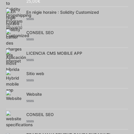
Note
25,00
€
0
sur
En régie horaire : Solidity Customized
5
Note
0
CONSEIL SEO
sur
5
Note
0
LICENCIA CMS MOBILE APP
sur
5
Note
0
Sitio web
sur
5
Note
0
Website
sur
5
Note
0
CONSEIL SEO
sur
5
Note
0