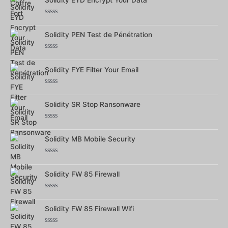
5
Note
0
Solidity PEN Test de Pénétration
sur
5
Note
0
Solidity FYE Filter Your Email
sur
5
Note
0
Solidity SR Stop Ransonware
sur
5
Note
0
Solidity MB Mobile Security
sur
5
Note
0
Solidity FW 85 Firewall
sur
5
Note
0
Solidity FW 85 Firewall Wifi
sur
5