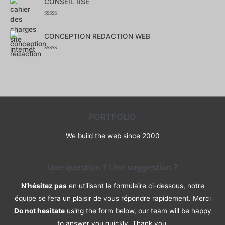
CONSEIL RSE
sur
5
Note
0
CONCEPTION REDACTION WEB
sur
5
Note
0
sur
5
PORTFOLIO
We build the web since 2000
Une question ? Une suggestion ?
N’hésitez pas
en utilisant le formulaire ci-dessous, notre
équipe se fera un plaisir de vous répondre rapidement. Merci
Do not hesitate
using the form below, our team will be happy
to answer you quickly. Thank you.