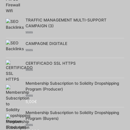
Note
0
sur
5
TRAFFIC MANAGEMENT MULTI-SUPPORT
CAMPAIGN (3)
Note
0
CAMPAGNE DIGITALE
sur
5
Note
0
CERTIFICADO SSL HTTPS
sur
5
Note
0
Membership Subscription to Solidity Dropshipping
sur
5
Program (Producer)
Note
5,00
€
0
sur
Membership Subscription to Solidity Dropshipping
5
Program (Buyers)