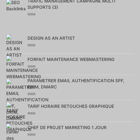
TRAFIC MANAGEMENT CAMPAGNE MULTI
sur
5
SUPPORTS (3)
Note
0
sur
5
DESIGN AS AN ARTIST
Note
0
FORFAIT MAINTENANCE WEBMASTERING
sur
5
Note
0
PARAMETRER EMAIL AUTHENTIFICATION SPF,
sur
5
DKIM, DMARC
Note
0
TARIF HORAIRE RETOUCHES GRAPHIQUE
sur
5
Note
0
CHEF DE PROJET MARKETING 1 JOUR
sur
5