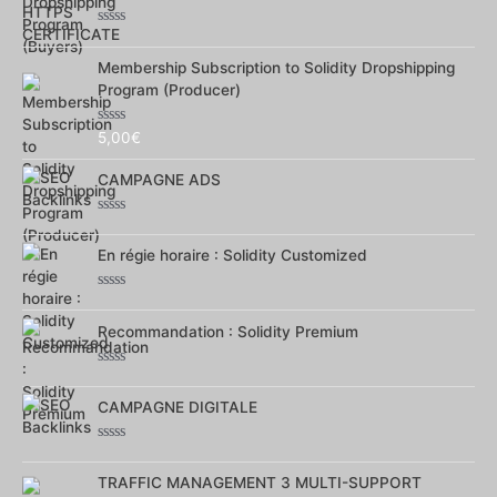
Note
0
Membership Subscription to Solidity Dropshipping
sur
5
Program (Producer)
Note
5,00
€
0
sur
CAMPAGNE ADS
5
Note
0
En régie horaire : Solidity Customized
sur
5
Note
0
Recommandation : Solidity Premium
sur
5
Note
0
CAMPAGNE DIGITALE
sur
5
Note
0
TRAFFIC MANAGEMENT 3 MULTI-SUPPORT
sur
5