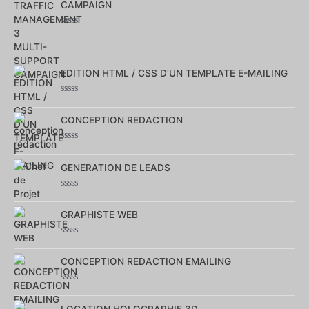
CAMPAIGN
Note
0
sur
5
EDITION HTML / CSS D'UN TEMPLATE E-MAILING
Note
0
CONCEPTION REDACTION
sur
5
Note
0
GENERATION DE LEADS
sur
5
Note
0
GRAPHISTE WEB
sur
5
Note
0
CONCEPTION REDACTION EMAILING
sur
5
Note
0
LOCATION HOLOGRAPHIE 3D
sur