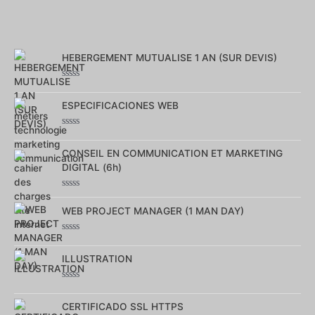
HEBERGEMENT MUTUALISE 1 AN (SUR DEVIS)
Note
0
ESPECIFICACIONES WEB
sur
5
Note
0
CONSEIL EN COMMUNICATION ET MARKETING
sur
5
DIGITAL (6h)
Note
0
WEB PROJECT MANAGER (1 MAN DAY)
sur
5
Note
0
ILLUSTRATION
sur
5
Note
0
CERTIFICADO SSL HTTPS
sur