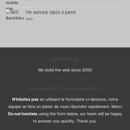
Note
0
TIP ADVICE (SEO) 5 DAYS
sur
5
Note
0
sur
5
PORTFOLIO
We build the web since 2000
Une question ? Une suggestion ?
N’hésitez pas
en utilisant le formulaire ci-dessous, notre
équipe se fera un plaisir de vous répondre rapidement. Merci
Do not hesitate
using the form below, our team will be happy
to answer you quickly. Thank you.