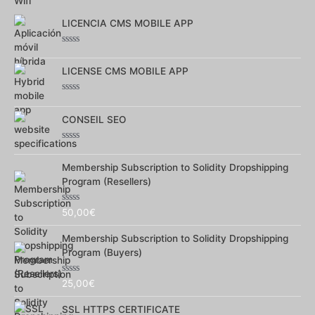
5
LICENCIA CMS MOBILE APP
Note
0
LICENSE CMS MOBILE APP
sur
5
Note
0
CONSEIL SEO
sur
5
Note
0
Membership Subscription to Solidity Dropshipping
sur
5
Program (Resellers)
Note
50,00
€
0
sur
Membership Subscription to Solidity Dropshipping
5
Program (Buyers)
Note
25,00
€
0
sur
SSL HTTPS CERTIFICATE
5