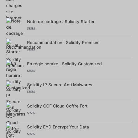
Note
0
sur
5
Note de cadrage : Solidity Starter
Note
0
Recommandation : Solidity Premium
sur
5
Note
0
En régie horaire : Solidity Customized
sur
5
Note
0
Solidity IP Secure Anti Malwares
sur
5
Note
0
Solidity CCF Cloud Coffre Fort
sur
5
Note
0
Solidity EYD Encrypt Your Data
sur
5