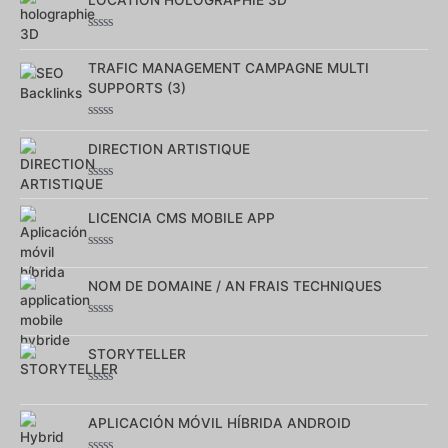
5
Note
0
TRAFIC MANAGEMENT CAMPAGNE MULTI
sur
5
SUPPORTS (3)
Note
0
DIRECTION ARTISTIQUE
sur
5
Note
0
LICENCIA CMS MOBILE APP
sur
5
Note
0
NOM DE DOMAINE / AN FRAIS TECHNIQUES
sur
5
Note
0
STORYTELLER
sur
5
Note
0
APLICACIÓN MÓVIL HÍBRIDA ANDROID
sur
5