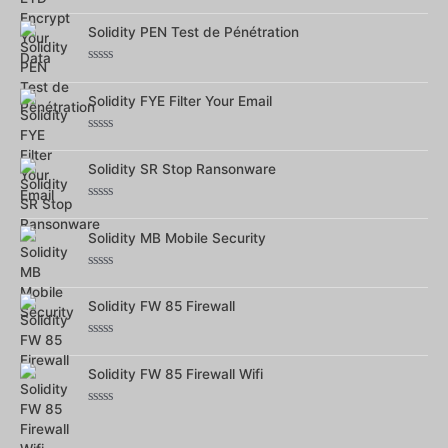
Note
0
Solidity PEN Test de Pénétration
sur
5
Note
0
Solidity FYE Filter Your Email
sur
5
Note
0
Solidity SR Stop Ransonware
sur
5
Note
0
Solidity MB Mobile Security
sur
5
Note
0
Solidity FW 85 Firewall
sur
5
Note
0
Solidity FW 85 Firewall Wifi
sur
5
Note
0
sur