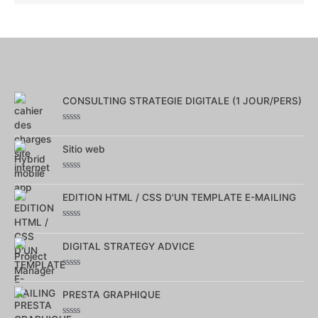
CONSULTING STRATEGIE DIGITALE (1 JOUR/PERS)
Note
0
Sitio web
sur
5
Note
0
EDITION HTML / CSS D'UN TEMPLATE E-MAILING
sur
5
Note
0
DIGITAL STRATEGY ADVICE
sur
5
Note
0
PRESTA GRAPHIQUE
sur
5