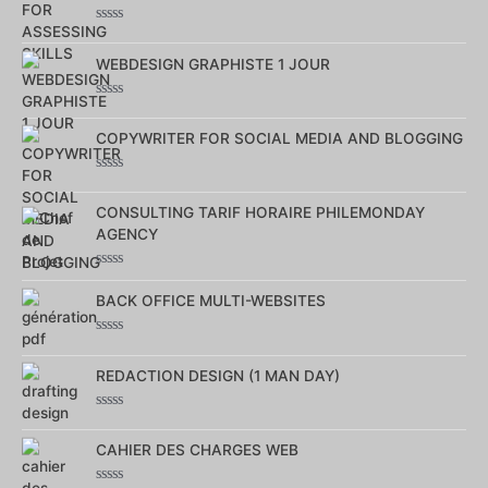
5
Note
0
WEBDESIGN GRAPHISTE 1 JOUR
sur
5
Note
0
COPYWRITER FOR SOCIAL MEDIA AND BLOGGING
sur
5
Note
0
CONSULTING TARIF HORAIRE PHILEMONDAY
sur
5
AGENCY
Note
0
BACK OFFICE MULTI-WEBSITES
sur
5
Note
0
REDACTION DESIGN (1 MAN DAY)
sur
5
Note
0
CAHIER DES CHARGES WEB
sur
5