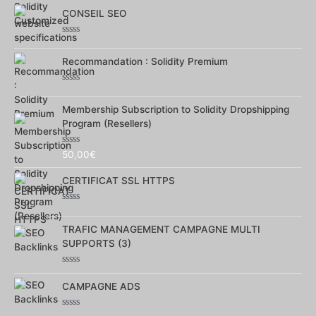
0
CONSEIL SEO
sur
5
Note
0
Recommandation : Solidity Premium
sur
5
Note
0
Membership Subscription to Solidity Dropshipping
sur
5
Program (Resellers)
Note
50,00
€
0
sur
CERTIFICAT SSL HTTPS
5
Note
0
TRAFIC MANAGEMENT CAMPAGNE MULTI
sur
5
SUPPORTS (3)
Note
0
CAMPAGNE ADS
sur
5
Note