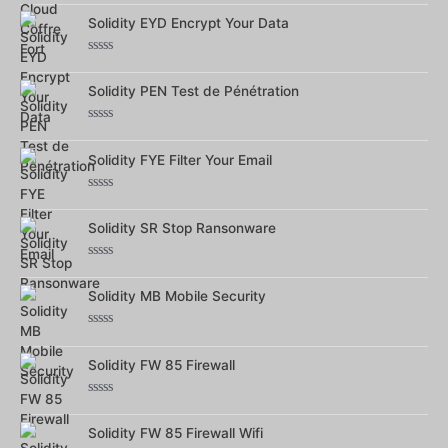
0
Solidity EYD Encrypt Your Data
sur
5
Note
0
Solidity PEN Test de Pénétration
sur
5
Note
0
Solidity FYE Filter Your Email
sur
5
Note
0
Solidity SR Stop Ransonware
sur
5
Note
0
Solidity MB Mobile Security
sur
5
Note
0
Solidity FW 85 Firewall
sur
5
Note
0
Solidity FW 85 Firewall Wifi
sur
5