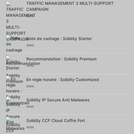
TRAFFIC MANAGEMENT 3 MULTI-SUPPORT
sur
5
CAMPAIGN
Note
0
sur
5
Note de cadrage : Solidity Starter
Note
0
Recommandation : Solidity Premium
sur
5
Note
0
En régie horaire : Solidity Customized
sur
5
Note
0
Solidity IP Secure Anti Malwares
sur
5
Note
0
Solidity CCF Cloud Coffre Fort
sur
5
Note