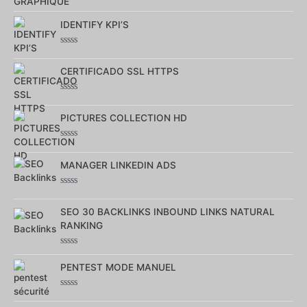
Note
0
IDENTIFY KPI’S
sur
5
Note
0
CERTIFICADO SSL HTTPS
sur
5
Note
0
PICTURES COLLECTION HD
sur
5
Note
0
MANAGER LINKEDIN ADS
sur
5
Note
0
SEO 30 BACKLINKS INBOUND LINKS NATURAL
sur
5
RANKING
Note
0
PENTEST MODE MANUEL
sur
5
Note
0