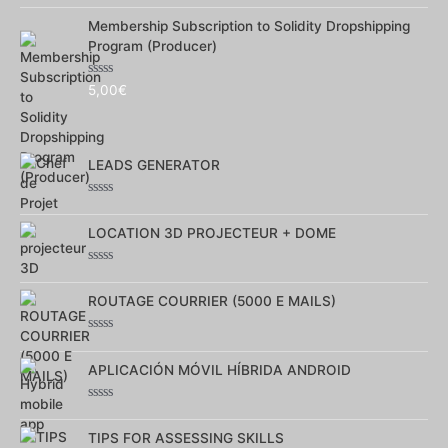
0
Membership Subscription to Solidity Dropshipping
sur
5
Program (Producer)
Note
5,00
€
0
sur
5
LEADS GENERATOR
Note
0
LOCATION 3D PROJECTEUR + DOME
sur
5
Note
0
ROUTAGE COURRIER (5000 E MAILS)
sur
5
Note
0
APLICACIÓN MÓVIL HÍBRIDA ANDROID
sur
5
Note
0
TIPS FOR ASSESSING SKILLS
sur