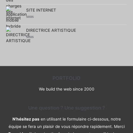
Note
0
SITE INTERNET
sur
5
Note
0
DIRECTRICE ARTISTIQUE
sur
5
Note
0
sur
5
PORTFOLIO
We build the web since 2000
Une question ? Une suggestion ?
N’hésitez pas
en utilisant le formulaire ci-dessous, notre
équipe se fera un plaisir de vous répondre rapidement. Merci