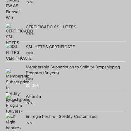
Note
0
sur
5
CERTIFICADO SSL HTTPS
Note
0
SSL HTTPS CERTIFICATE
sur
5
Note
0
Membership Subscription to Solidity Dropshipping
sur
5
Program (Buyers)
Note
25,00
€
0
sur
Website
5
Note
0
En régie horaire : Solidity Customized
sur
5
Note