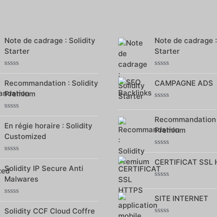
Note de cadrage : Solidity
Note de cadrage :
Starter
Starter
Note
Note
0
0
Recommandation : Solidity
CAMPAGNE ADS
sur
sur
Premium
5
5
Note
0
Note
Recommandation :
sur
0
En régie horaire : Solidity
5
Premium
sur
Customized
5
Note
Note
0
CERTIFICAT SSL
0
sur
Solidity IP Secure Anti
sur
5
Malwares
5
Note
0
SITE INTERNET
sur
Note
5
0
Solidity CCF Cloud Coffre
sur