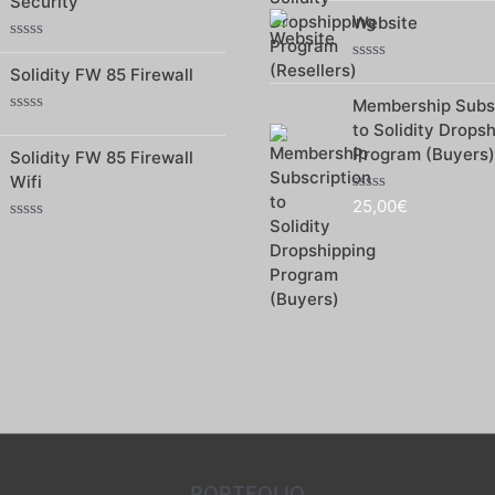
Security
5
sur
Website
5
Note
0
Solidity FW 85 Firewall
Note
sur
0
5
Membership Subsc
sur
5
Note
to Solidity Drops
0
Program (Buyers)
Solidity FW 85 Firewall
sur
5
Wifi
25,00
€
Note
0
Note
sur
0
5
sur
5
PORTFOLIO