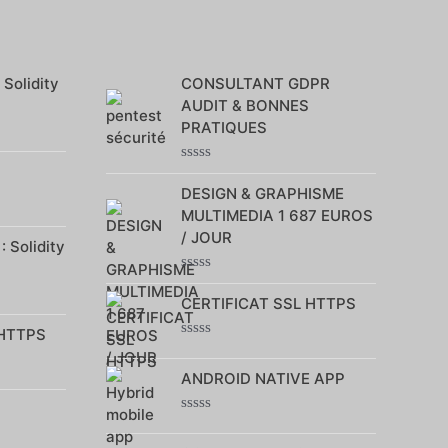
 Solidity
CONSULTANT GDPR
AUDIT & BONNES
PRATIQUES
Note
0
DESIGN & GRAPHISME
sur
MULTIMEDIA 1 687 EUROS
5
/ JOUR
 Solidity
Note
0
CERTIFICAT SSL HTTPS
sur
5
 HTTPS
Note
0
ANDROID NATIVE APP
sur
5
Note
0