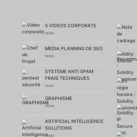
5 VIDEOS CORPORATE
Note
0
MEDIA PLANNING DE SEO
sur
5
Note
0
SYSTEME ANTI SPAM
sur
5
FRAIS TECHNIQUES
Note
0
GRAPHISME
sur
5
Note
0
ARTIFICIAL INTELLIGENCE
sur
5
SOLUTIONS