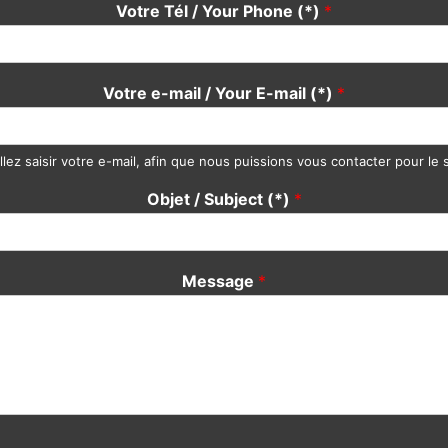
Votre Tél / Your Phone (*)
*
Votre e-mail / Your E-mail (*)
*
llez saisir votre e-mail, afin que nous puissions vous contacter pour le s
Objet / Subject (*)
*
Message
*