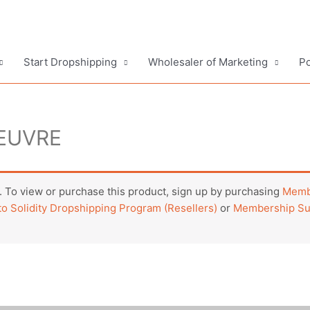
Start Dropshipping
Wholesaler of Marketing
Po
EUVRE
 To view or purchase this product, sign up by purchasing
Membe
o Solidity Dropshipping Program (Resellers)
or
Membership Sub