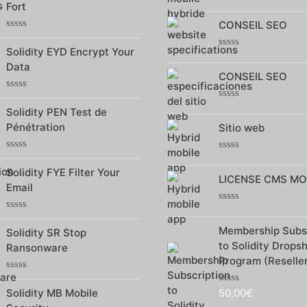
Note
Fort
5
0
CONSEIL SEO
sur
5
Note
0
Solidity EYD Encrypt Your
Note
sur
Data
0
5
CONSEIL SEO
sur
5
Note
Note
0
Solidity PEN Test de
0
sur
Pénétration
Sitio web
sur
5
5
Note
Note
0
0
Solidity FYE Filter Your
LICENSE CMS MO
sur
sur
Email
5
5
Note
Note
0
0
Membership Subsc
sur
Solidity SR Stop
sur
5
to Solidity Drops
Ransonware
5
Program (Reselle
Note
0
Solidity MB Mobile
50,00
€
Note
sur
0