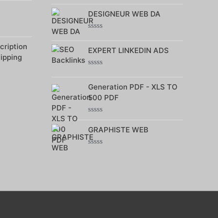
Note
0
DESIGNEUR WEB DA
sur
5
Note
0
ription
EXPERT LINKEDIN ADS
sur
hipping
5
Note
0
Generation PDF - XLS TO
sur
5
500 PDF
Note
0
GRAPHISTE WEB
sur
5
Note
0
sur
5