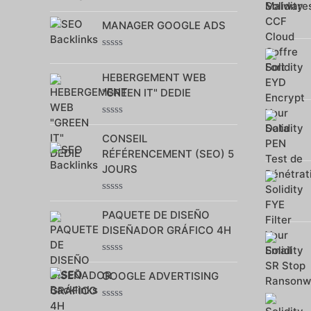
Note
0
MANAGER GOOGLE ADS
sur
5
Note
0
HEBERGEMENT WEB
sur
5
"GREEN IT" DEDIE
Note
0
CONSEIL
sur
RÉFÉRENCEMENT (SEO) 5
5
JOURS
Note
0
PAQUETE DE DISEÑO
sur
DISEÑADOR GRÁFICO 4H
5
Note
0
GOOGLE ADVERTISING
sur
5
Note