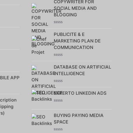
COPYWRITER FOR
sur
5
SOCIAL MEDIA AND
BLOGGING
Note
0
PUBLICITE & E
sur
MARKETING PLAN DE
5
COMMUNICATION
Note
0
DATABASE ON ARTIFICIAL
sur
INTELLIGENCE
5
BILE APP
Note
0
EXPERTO LINKEDIN ADS
sur
ription
5
hipping
Note
0
rs)
BUYING PAYING MEDIA
sur
5
SPACE