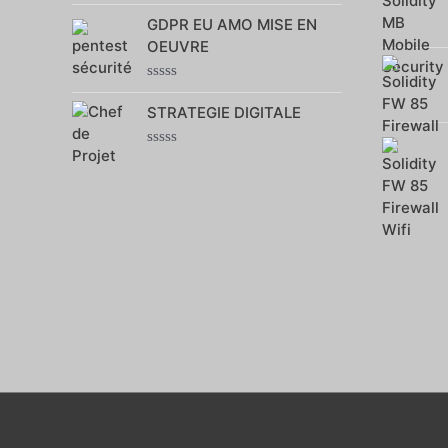
0
GDPR EU AMO MISE EN
sur
5
OEUVRE
Note
0
STRATEGIE DIGITALE
sur
5
Note
0
sur
5