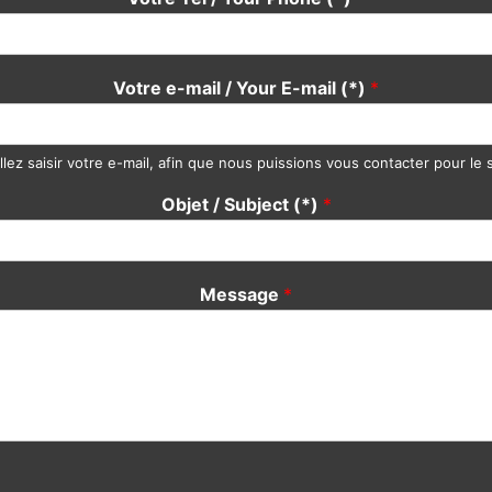
Votre e-mail / Your E-mail (*)
*
llez saisir votre e-mail, afin que nous puissions vous contacter pour le s
Objet / Subject (*)
*
Message
*