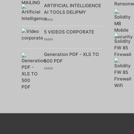
0
ARTIFICIAL INTELLIGENCE
sur
5
AI TOOLS DELIPMY
Note
0
5 VIDEOS CORPORATE
sur
5
Note
0
Generation PDF - XLS TO
sur
5
500 PDF
Note
0
sur
5