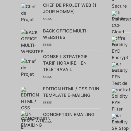
0
CHEF DE PROJET WEB (1
sur
5
JOUR HOMME)
Note
0
BACK OFFICE MULTI-
sur
WEBSITES
5
Note
0
CONSEIL STRATEGIE:
sur
TARIF HORAIRE - EN
5
TELETRAVAIL
Note
0
EDITION HTML / CSS D'UN
sur
TEMPLATE E-MAILING
5
Note
0
CONCEPTION EMAILING
sur
5
Note