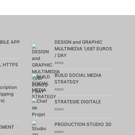
BILE APP
DESIGN and GRAPHIC
MULTIMEDIA 1,687 EUROS
/ DAY
L HTTPS
Note
0
BUILD SOCIAL MEDIA
sur
STRATEGY
5
ription
hipping
Note
rs)
0
STRATEGIE DIGITALE
sur
5
Note
0
PRODUCTION STUDIO 3D
sur
EMENT
5