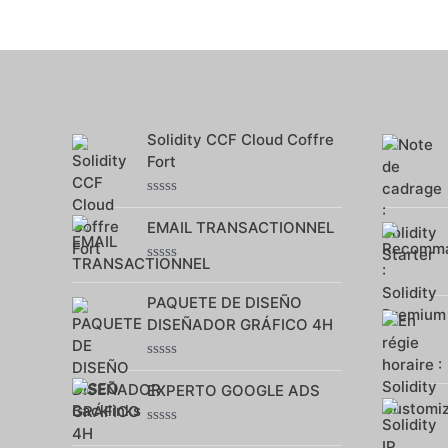
Solidity CCF Cloud Coffre
Fort
Note
0
EMAIL TRANSACTIONNEL
sur
5
Note
0
PAQUETE DE DISEÑO
sur
5
DISEÑADOR GRÁFICO 4H
Note
0
EXPERTO GOOGLE ADS
sur
5
Note