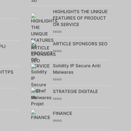
Note
0
HIGHLIGHTS THE UNIQUE
sur
5
FEATURES OF PRODUCT
OR SERVICE
Note
0
ARTICLE SPONSORS SEO
PLI
sur
5
Note
0
Solidity IP Secure Anti
sur
5
 HTTPS
Malwares
Note
0
STRATEGIE DIGITALE
sur
5
Note
0
FINANCE
sur
5
Note