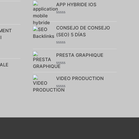
0
APP HYBRIDE IOS
sur
5
Note
0
CONSEJO DE CONSEJO
sur
MENT
5
(SEO) 5 DÍAS
I
Note
0
PRESTA GRAPHIQUE
sur
5
ALE
Note
0
VIDEO PRODUCTION
sur
5
Note
0
sur
5