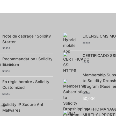
Note de cadrage : Solidity
LICENSE CMS MO
Starter
Note
0
Note
CERTIFICADO SS
sur
0
Recommandation : Solidity
5
sur
Premium
5
Note
0
Membership Subsc
sur
Note
5
to Solidity Drops
0
En régie horaire : Solidity
sur
Program (Reselle
Customized
5
50,00
€
Note
Note
0
0
Solidity IP Secure Anti
sur
sur
TRAFFIC MANAG
Malwares
5
5
MULTI-SUPPORT