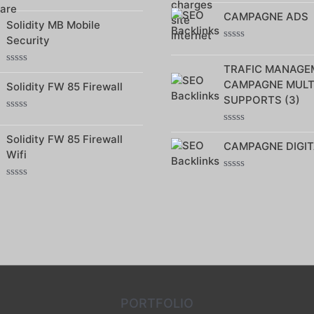
0
Note
CAMPAGNE ADS
sur
0
Solidity MB Mobile
5
sur
Security
5
Note
0
TRAFIC MANAGE
sur
Note
5
0
CAMPAGNE MULT
Solidity FW 85 Firewall
sur
SUPPORTS (3)
5
Note
0
Note
Solidity FW 85 Firewall
sur
0
CAMPAGNE DIGIT
5
sur
Wifi
5
Note
Note
0
0
sur
sur
5
5
PORTFOLIO