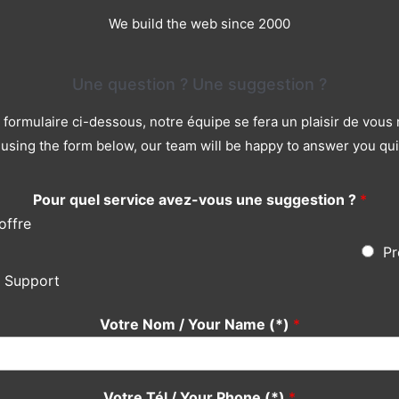
We build the web since 2000
Une question ? Une suggestion ?
le formulaire ci-dessous, notre équipe se fera un plaisir de vou
using the form below, our team will be happy to answer you qui
Pour quel service avez-vous une suggestion ?
*
offre
Pr
s Support
Votre Nom / Your Name (*)
*
Votre Tél / Your Phone (*)
*