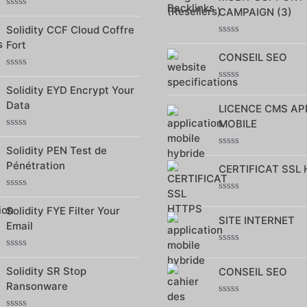
CAMPAIGN (3)
Note
0
Solidity CCF Cloud Coffre
sur
Note
Fort
5
0
CONSEIL SEO
sur
5
Note
0
Note
Solidity EYD Encrypt Your
sur
0
Data
5
LICENCE CMS AP
sur
5
MOBILE
Note
0
Solidity PEN Test de
Note
sur
Pénétration
0
5
CERTIFICAT SSL
sur
5
Note
Note
0
Solidity FYE Filter Your
0
sur
SITE INTERNET
sur
Email
5
5
Note
Note
0
0
Solidity SR Stop
CONSEIL SEO
sur
sur
5
Ransonware
5
Note