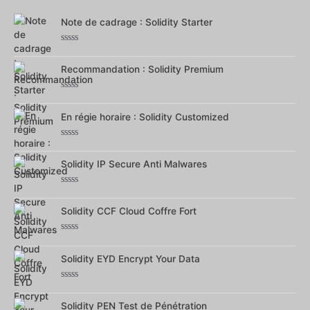
5
Note de cadrage : Solidity Starter
Note
0
Recommandation : Solidity Premium
sur
5
Note
0
En régie horaire : Solidity Customized
sur
5
Note
0
Solidity IP Secure Anti Malwares
sur
5
Note
0
Solidity CCF Cloud Coffre Fort
sur
5
Note
0
Solidity EYD Encrypt Your Data
sur
5
Note
0
Solidity PEN Test de Pénétration
sur