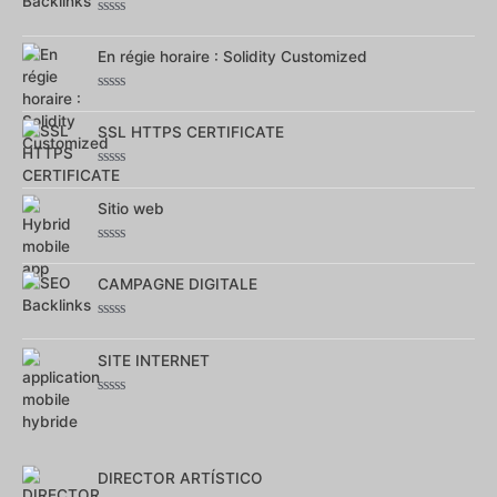
5
Note
0
En régie horaire : Solidity Customized
sur
5
Note
0
SSL HTTPS CERTIFICATE
sur
5
Note
0
Sitio web
sur
5
Note
0
CAMPAGNE DIGITALE
sur
5
Note
0
SITE INTERNET
sur
5
Note
0
sur
5
DIRECTOR ARTÍSTICO