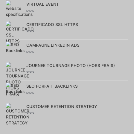
0
VIRTUAL EVENT
sur
5
Note
0
CERTIFICADO SSL HTTPS
sur
5
Note
0
CAMPAGNE LINKEDIN ADS
sur
5
Note
0
JOURNEE TOURNAGE PHOTO (HORS FRAIS)
sur
5
Note
0
SEO FORFAIT BACKLINKS
sur
5
Note
0
CUSTOMER RETENTION STRATEGY
sur
5
Note
0
sur
5