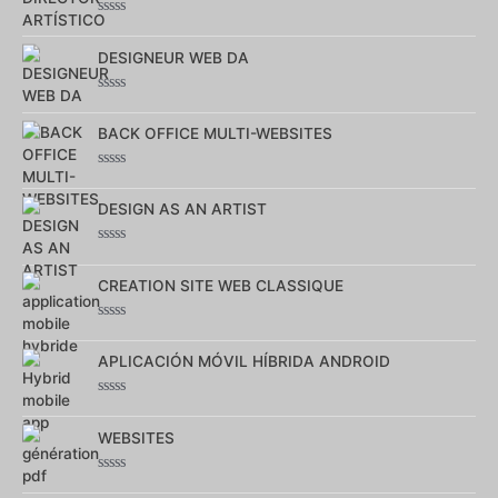
Note
0
DESIGNEUR WEB DA
sur
5
Note
0
BACK OFFICE MULTI-WEBSITES
sur
5
Note
0
DESIGN AS AN ARTIST
sur
5
Note
0
CREATION SITE WEB CLASSIQUE
sur
5
Note
0
APLICACIÓN MÓVIL HÍBRIDA ANDROID
sur
5
Note
0
WEBSITES
sur
5
Note