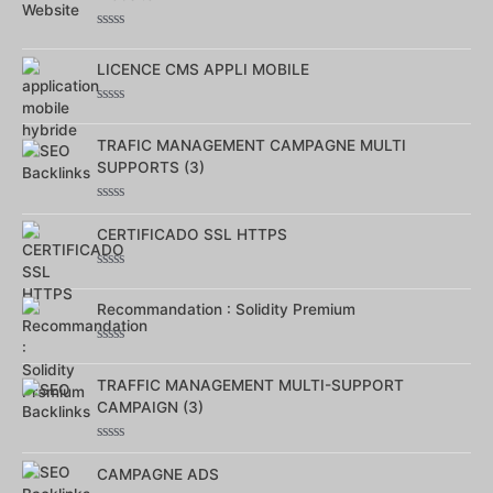
Note
0
LICENCE CMS APPLI MOBILE
sur
5
Note
0
TRAFIC MANAGEMENT CAMPAGNE MULTI
sur
5
SUPPORTS (3)
Note
0
CERTIFICADO SSL HTTPS
sur
5
Note
0
Recommandation : Solidity Premium
sur
5
Note
0
TRAFFIC MANAGEMENT MULTI-SUPPORT
sur
5
CAMPAIGN (3)
Note
0
CAMPAGNE ADS
sur