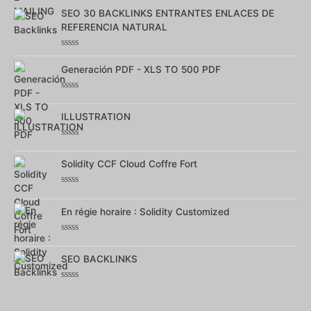
0
SEO 30 BACKLINKS ENTRANTES ENLACES DE
sur
5
REFERENCIA NATURAL
Note
0
Generación PDF - XLS TO 500 PDF
sur
5
Note
0
ILLUSTRATION
sur
5
Note
0
Solidity CCF Cloud Coffre Fort
sur
5
Note
0
En régie horaire : Solidity Customized
sur
5
Note
0
SEO BACKLINKS
sur
5
Note
0
sur