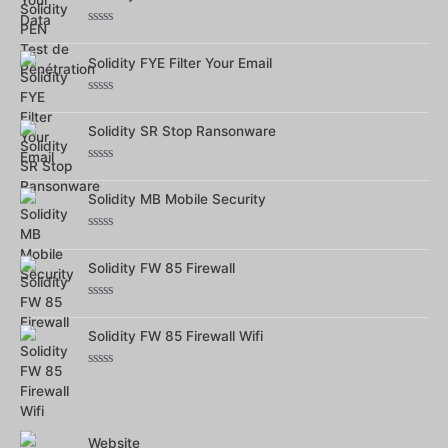
5
Note
0
Solidity FYE Filter Your Email
sur
5
Note
0
Solidity SR Stop Ransonware
sur
5
Note
0
Solidity MB Mobile Security
sur
5
Note
0
Solidity FW 85 Firewall
sur
5
Note
0
Solidity FW 85 Firewall Wifi
sur
5
Note
0
sur
5
Website