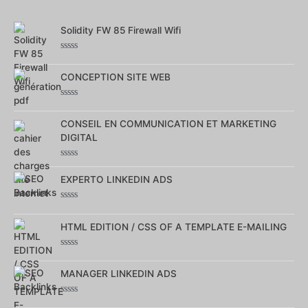
Solidity FW 85 Firewall Wifi
Note
0
CONCEPTION SITE WEB
sur
5
Note
0
CONSEIL EN COMMUNICATION ET MARKETING
sur
5
DIGITAL
Note
0
EXPERTO LINKEDIN ADS
sur
5
Note
0
HTML EDITION / CSS OF A TEMPLATE E-MAILING
sur
5
Note
0
MANAGER LINKEDIN ADS
sur
5
Note