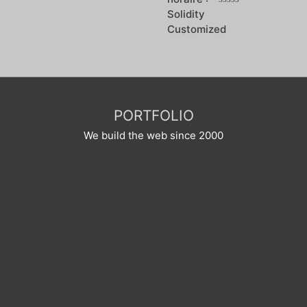
Note
0
sur
5
PORTFOLIO
We build the web since 2000