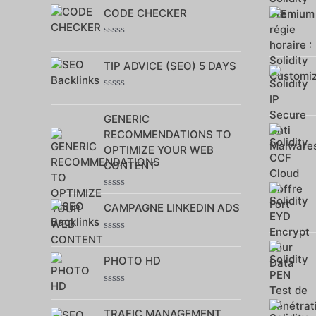
Note
CODE CHECKER
0
sur
5
Note
0
TIP ADVICE (SEO) 5 DAYS
sur
5
Note
0
GENERIC
sur
5
RECOMMENDATIONS TO
OPTIMIZE YOUR WEB
CONTENT
Note
CAMPAGNE LINKEDIN ADS
0
sur
5
Note
0
PHOTO HD
sur
5
Note
0
TRAFIC MANAGEMENT
sur