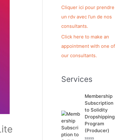
c
Cliquer ici pour prendre
h
un rdv avec l’un de nos
e
consultants.
r
Click here to make an
appointment with one of
:
our consultants.
Services
Membership
Subscription
to Solidity
Dropshipping
Program
ite
(Producer)