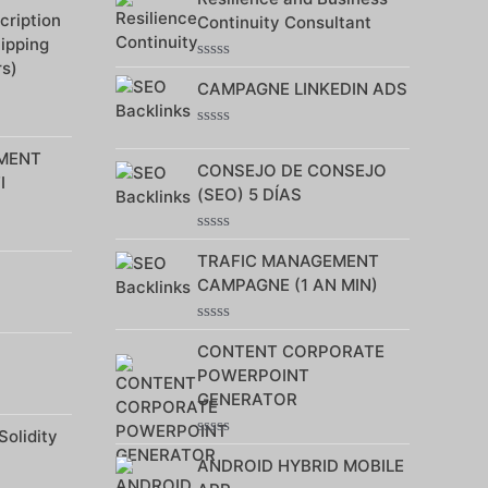
5
ription
Continuity Consultant
hipping
rs)
Note
CAMPAGNE LINKEDIN ADS
0
sur
5
Note
0
MENT
CONSEJO DE CONSEJO
sur
I
5
(SEO) 5 DÍAS
Note
TRAFIC MANAGEMENT
0
sur
CAMPAGNE (1 AN MIN)
5
Note
CONTENT CORPORATE
0
sur
POWERPOINT
5
GENERATOR
Solidity
Note
ANDROID HYBRID MOBILE
0
sur