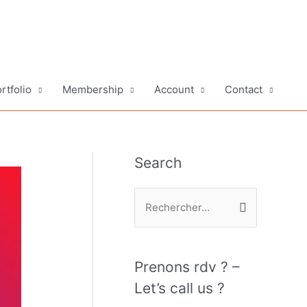
rtfolio
Membership
Account
Contact
Search
R
e
c
h
Prenons rdv ? –
e
Let’s call us ?
r