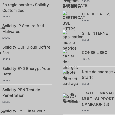
Note
En régie horaire : Solidity
0
Note
sur
Customized
0
5
CERTIFICAT SSL
sur
5
Note
Solidity IP Secure Anti
Note
0
0
sur
Malwares
SITE INTERNET
sur
5
5
Note
Note
Solidity CCF Cloud Coffre
0
0
sur
CONSEIL SEO
Fort
sur
5
5
Note
Note
0
Solidity EYD Encrypt Your
0
Note de cadrage :
sur
sur
Data
5
5
Starter
Note
Note
Solidity PEN Test de
0
TRAFFIC MANAG
0
sur
Pénétration
sur
5
MULTI-SUPPORT
5
CAMPAIGN (3)
Note
Solidity FYE Filter Your
0
sur