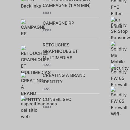
5
CAMPAGNE (1 AN MIN)
Note
CAMPAGNE RP
0
sur
5
Note
0
RETOUCHES
sur
5
GRAPHIQUES ET
MULTIMEDIAS
Note
CREATING A BRAND
0
sur
IDENTITY
5
Note
CONSEIL SEO
0
sur
5
Note
0
sur
5