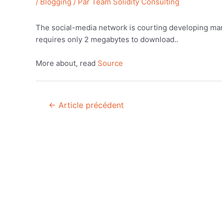
/
Blogging
/ Par
Team Solidity Consulting
The social-media network is courting developing mark
requires only 2 megabytes to download..
More about, read
Source
Navigation
←
Article précédent
de
l’article