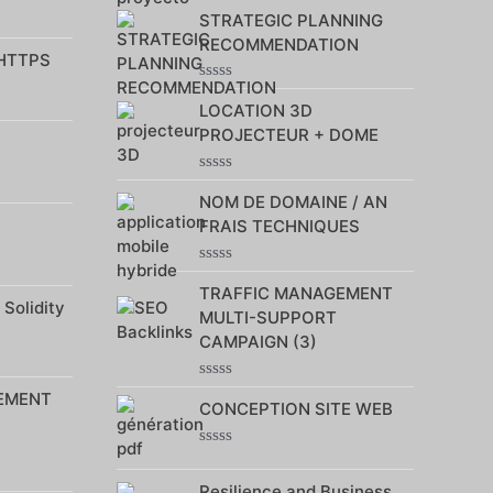
Note
STRATEGIC PLANNING
0
sur
RECOMMENDATION
5
 HTTPS
Note
LOCATION 3D
0
sur
PROJECTEUR + DOME
5
Note
NOM DE DOMAINE / AN
0
sur
FRAIS TECHNIQUES
5
Note
TRAFFIC MANAGEMENT
0
 Solidity
sur
MULTI-SUPPORT
5
CAMPAIGN (3)
Note
EMENT
CONCEPTION SITE WEB
0
sur
5
Note
0
Resilience and Business
sur