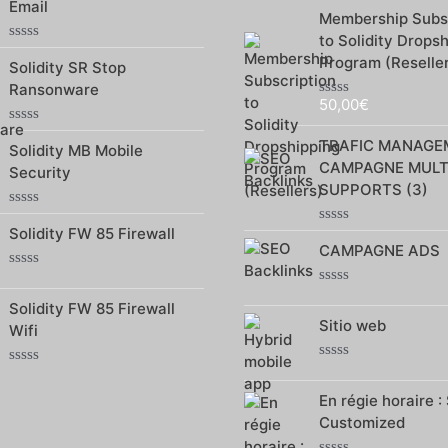
Note
Email
5
Membership Subsc
0
sur
to Solidity Drops
5
Note
Program (Reselle
Solidity SR Stop
0
sur
Ransonware
5
50,00
€
Note
0
Note
sur
TRAFIC MANAGE
Solidity MB Mobile
0
5
sur
CAMPAGNE MULT
Security
5
SUPPORTS (3)
Note
Solidity FW 85 Firewall
0
Note
sur
CAMPAGNE ADS
0
5
sur
Note
5
0
Note
Solidity FW 85 Firewall
sur
0
Sitio web
5
sur
Wifi
5
Note
Note
0
0
En régie horaire : 
sur
sur
5
Customized
5