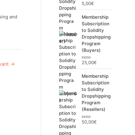
5,00
€
N
o
t
sing and
Membership
e
0
Subscription
s
to Solidity
u
r
Dropshipping
5
Program
(Buyers)
25,00
€
ivant
→
N
o
t
Membership
e
0
Subscription
s
to Solidity
u
r
Dropshipping
5
Program
(Resellers)
50,00
€
N
o
t