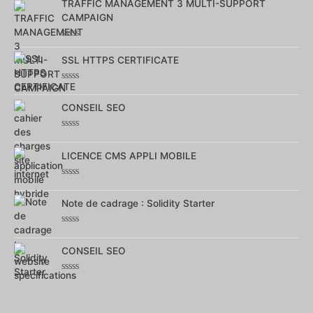
TRAFFIC MANAGEMENT 3 MULTI-SUPPORT
sur
5
CAMPAIGN
Note
0
SSL HTTPS CERTIFICATE
sur
5
Note
0
CONSEIL SEO
sur
5
Note
0
LICENCE CMS APPLI MOBILE
sur
5
Note
0
Note de cadrage : Solidity Starter
sur
5
Note
0
CONSEIL SEO
sur
5
Note
0
sur
5