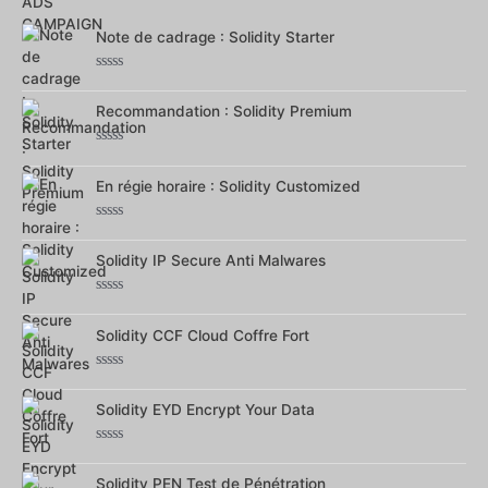
5
Note de cadrage : Solidity Starter
Note
0
Recommandation : Solidity Premium
sur
5
Note
0
En régie horaire : Solidity Customized
sur
5
Note
0
Solidity IP Secure Anti Malwares
sur
5
Note
0
Solidity CCF Cloud Coffre Fort
sur
5
Note
0
Solidity EYD Encrypt Your Data
sur
5
Note
0
Solidity PEN Test de Pénétration
sur