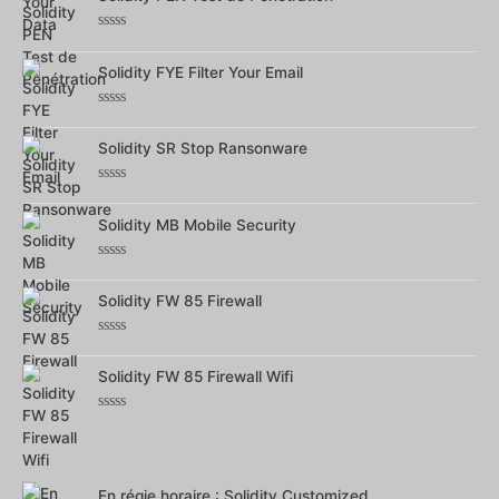
5
Note
0
Solidity FYE Filter Your Email
sur
5
Note
0
Solidity SR Stop Ransonware
sur
5
Note
0
Solidity MB Mobile Security
sur
5
Note
0
Solidity FW 85 Firewall
sur
5
Note
0
Solidity FW 85 Firewall Wifi
sur
5
Note
0
sur
5
En régie horaire : Solidity Customized