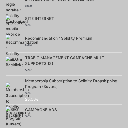
Note
0
SITE INTERNET
sur
5
Note
0
Recommandation : Solidity Premium
sur
5
Note
0
TRAFIC MANAGEMENT CAMPAGNE MULTI
sur
5
SUPPORTS (3)
Note
0
Membership Subscription to Solidity Dropshipping
sur
Program (Buyers)
5
Note
25,00
€
0
sur
CAMPAGNE ADS
5
Note
0