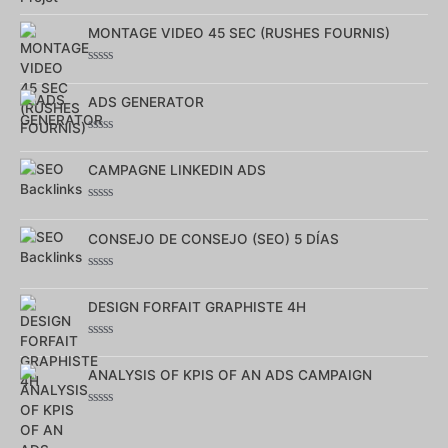
Note
0
MONTAGE VIDEO 45 SEC (RUSHES FOURNIS)
sur
5
Note
0
ADS GENERATOR
sur
5
Note
0
CAMPAGNE LINKEDIN ADS
sur
5
Note
0
CONSEJO DE CONSEJO (SEO) 5 DÍAS
sur
5
Note
0
DESIGN FORFAIT GRAPHISTE 4H
sur
5
Note
0
ANALYSIS OF KPIS OF AN ADS CAMPAIGN
sur
5
Note
0
sur