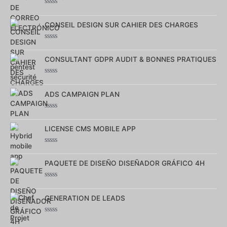
Note
0
CONSEIL DESIGN SUR CAHIER DES CHARGES
sur
5
Note
0
CONSULTANT GDPR AUDIT & BONNES PRATIQUES
sur
5
Note
0
ADS CAMPAIGN PLAN
sur
5
Note
0
LICENSE CMS MOBILE APP
sur
5
Note
0
PAQUETE DE DISEÑO DISEÑADOR GRÁFICO 4H
sur
5
Note
0
GENERATION DE LEADS
sur
5
Note
0