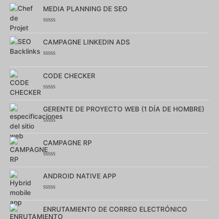
MEDIA PLANNING DE SEO
Note
0
CAMPAGNE LINKEDIN ADS
sur
5
Note
0
CODE CHECKER
sur
5
Note
0
GERENTE DE PROYECTO WEB (1 DÍA DE HOMBRE)
sur
5
Note
0
CAMPAGNE RP
sur
5
Note
0
ANDROID NATIVE APP
sur
5
Note
0
ENRUTAMIENTO DE CORREO ELECTRÓNICO
sur
5