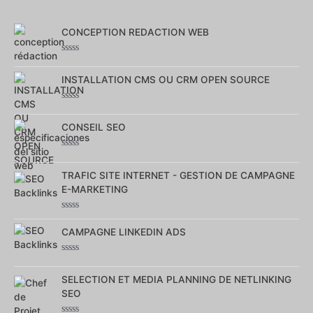
CONCEPTION REDACTION WEB
Note
0
INSTALLATION CMS OU CRM OPEN SOURCE
sur
5
Note
0
CONSEIL SEO
sur
5
Note
0
TRAFIC SITE INTERNET - GESTION DE CAMPAGNE
sur
5
E-MARKETING
Note
0
CAMPAGNE LINKEDIN ADS
sur
5
Note
0
SELECTION ET MEDIA PLANNING DE NETLINKING
sur
5
SEO