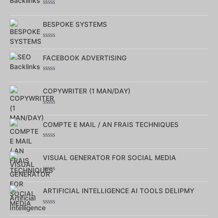
Note
0
sur
BESPOKE SYSTEMS
5
Note
0
sur
FACEBOOK ADVERTISING
5
Note
0
sur
COPYWRITER (1 MAN/DAY)
5
Note
0
sur
COMPTE E MAIL / AN FRAIS TECHNIQUES
5
Note
0
sur
VISUAL GENERATOR FOR SOCIAL MEDIA
5
Note
0
sur
ARTIFICIAL INTELLIGENCE AI TOOLS DELIPMY
5
Note
0