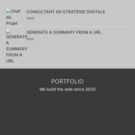
Note
0
sur
CONSULTANT EN STRATEGIE DIGITALE
5
Note
0
sur
GENERATE A SUMMARY FROM A URL
5
Note
0
sur
5
PORTFOLIO
We build the web since 2000