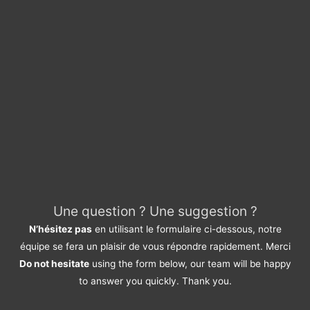
Une question ? Une suggestion ?
N’hésitez pas
en utilisant le formulaire ci-dessous, notre
équipe se fera un plaisir de vous répondre rapidement. Merci
Do not hesitate
using the form below, our team will be happy
to answer you quickly. Thank you.
Pour quel service avez-vous une suggestion ?
*
Devis / Quote - Appel d'offre
Acheter / Buy
Vendre / Sell
Prendre un rdv / Meeting
Support Clients / Customers Support