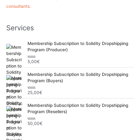
h
consultants.
e
r
Services
:
Membership Subscription to Solidity Dropshipping
Program (Producer)
5,00
€
N
o
t
Membership Subscription to Solidity Dropshipping
e
0
Program (Buyers)
s
u
r
25,00
€
N
5
o
t
Membership Subscription to Solidity Dropshipping
e
0
Program (Resellers)
s
u
r
50,00
€
N
5
o
t
e