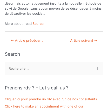
désormais automatiquement inscrits à la nouvelle méthode de
suivi de Google, sans aucun moyen de se désengager à moins
de désactiver les cookie…
More about, read
Source
Navigation
←
Article précédent
Article suivant
→
de
l’article
Search
R
e
c
h
Prenons rdv ? – Let’s call us ?
e
r
Cliquer ici pour prendre un rdv avec l’un de nos consultants.
c
Click here to make an appointment with one of our