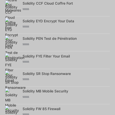
sur
Solidity CCF Cloud Coffre Fort
5
Note
0
sur
Solidity EYD Encrypt Your Data
5
Note
0
sur
Solidity PEN Test de Pénétration
5
Note
0
sur
Solidity FYE Filter Your Email
5
Note
0
sur
Solidity SR Stop Ransonware
5
Note
0
sur
Solidity MB Mobile Security
5
Note
0
sur
Solidity FW 85 Firewall
5