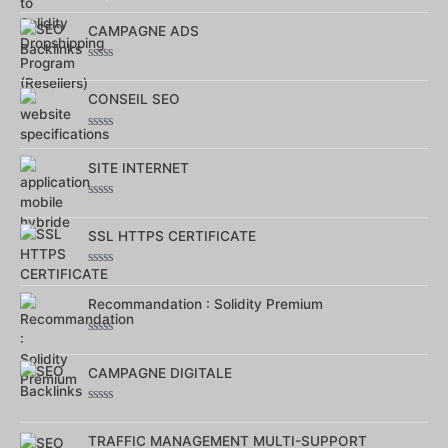
0
sur
CAMPAGNE ADS
5
Note
0
sur
CONSEIL SEO
5
Note
0
sur
SITE INTERNET
5
Note
0
sur
SSL HTTPS CERTIFICATE
5
Note
0
sur
Recommandation : Solidity Premium
5
Note
0
sur
CAMPAGNE DIGITALE
5
Note
0
sur
TRAFFIC MANAGEMENT MULTI-SUPPORT