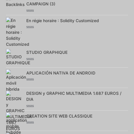
5
CAMPAIGN (3)
Note
0
En régie horaire : Solidity Customized
sur
5
Note
0
sur
5
STUDIO GRAPHIQUE
Note
0
sur
APLICACIÓN NATIVA DE ANDROID
5
Note
0
sur
DESIGN y GRAPHIC MULTIMEDIA 1.687 EUROS /
5
DIA
Note
0
CREATION SITE WEB CLASSIQUE
sur
5
Note
0