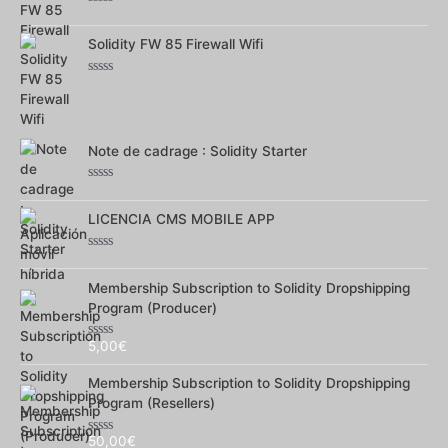
Note
0
sur
Solidity FW 85 Firewall Wifi
5
Note
0
sur
5
Note de cadrage : Solidity Starter
Note
0
sur
LICENCIA CMS MOBILE APP
5
Note
0
sur
Membership Subscription to Solidity Dropshipping
5
Program (Producer)
5,00
€
Note
0
sur
Membership Subscription to Solidity Dropshipping
5
Program (Resellers)
50,00
€
Note