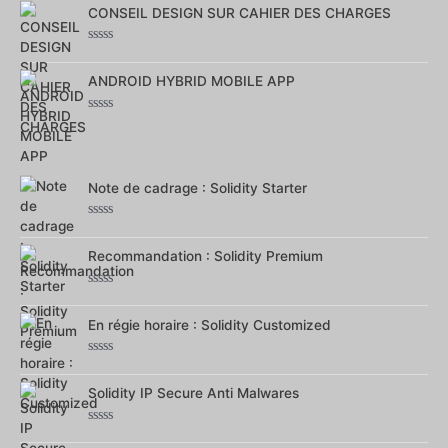
sur
CONSEIL DESIGN SUR CAHIER DES CHARGES
5
Note
0
sur
ANDROID HYBRID MOBILE APP
5
Note
0
sur
5
Note de cadrage : Solidity Starter
Note
0
sur
Recommandation : Solidity Premium
5
Note
0
sur
En régie horaire : Solidity Customized
5
Note
0
sur
Solidity IP Secure Anti Malwares
5
Note
0