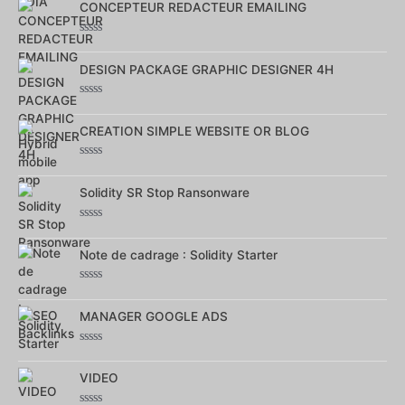
sur
CONCEPTEUR REDACTEUR EMAILING
5
Note
0
sur
DESIGN PACKAGE GRAPHIC DESIGNER 4H
5
Note
0
sur
CREATION SIMPLE WEBSITE OR BLOG
5
Note
0
sur
Solidity SR Stop Ransonware
5
Note
0
sur
Note de cadrage : Solidity Starter
5
Note
0
sur
MANAGER GOOGLE ADS
5
Note
0
sur
VIDEO
5