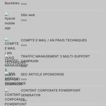
sur
5
Note
0
sur
Sitio web
5
Note
0
sur
5
COMPTE E MAIL / AN FRAIS TECHNIQUES
Note
0
sur
TRAFFIC MANAGEMENT 3 MULTI-SUPPORT
5
CAMPAIGN
Note
0
SEO ARTICLE SPONSORISE
sur
5
Note
0
sur
CONTENT CORPORATE POWERPOINT
5
GENERATOR
Note