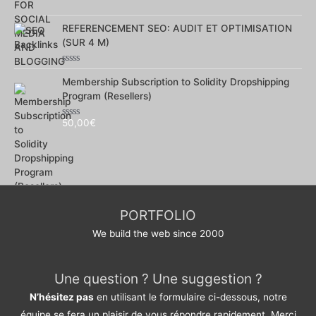
Note
0
sur
REFERENCEMENT SEO: AUDIT ET OPTIMISATION
5
(SUR 4 M)
Note
0
Membership Subscription to Solidity Dropshipping
sur
Program (Resellers)
5
50,00
€
Note
0
sur
5
PORTFOLIO
We build the web since 2000