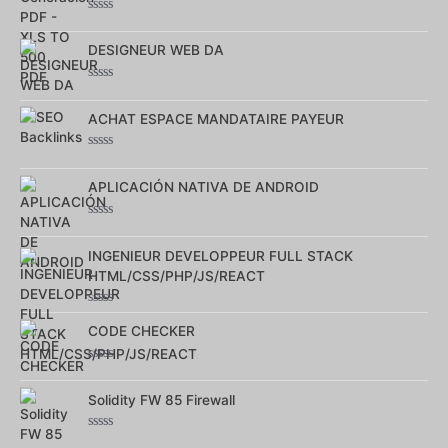
Note
0
sur
DESIGNEUR WEB DA
5
Note
0
sur
ACHAT ESPACE MANDATAIRE PAYEUR
5
Note
0
sur
APLICACIÓN NATIVA DE ANDROID
5
Note
0
sur
INGENIEUR DEVELOPPEUR FULL STACK
5
HTML/CSS/PHP/JS/REACT
Note
0
CODE CHECKER
sur
5
Note
0
sur
Solidity FW 85 Firewall
5
Note