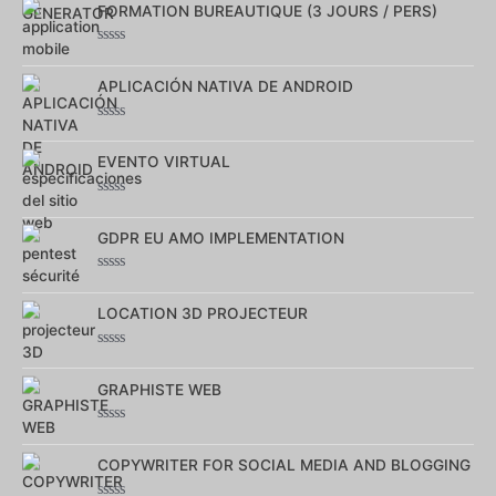
0
FORMATION BUREAUTIQUE (3 JOURS / PERS)
sur
5
Note
0
sur
APLICACIÓN NATIVA DE ANDROID
5
Note
0
sur
EVENTO VIRTUAL
5
Note
0
sur
GDPR EU AMO IMPLEMENTATION
5
Note
0
sur
LOCATION 3D PROJECTEUR
5
Note
0
sur
GRAPHISTE WEB
5
Note
0
sur
COPYWRITER FOR SOCIAL MEDIA AND BLOGGING
5