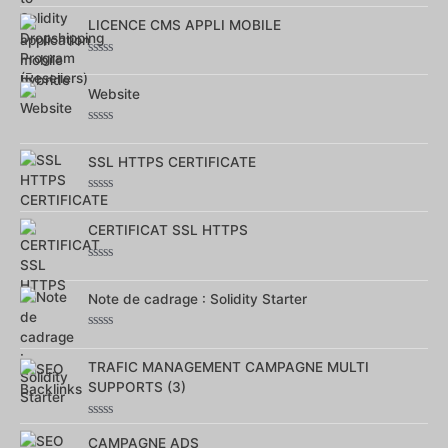
0
sur
LICENCE CMS APPLI MOBILE
5
Note
0
sur
Website
5
Note
0
sur
SSL HTTPS CERTIFICATE
5
Note
0
sur
CERTIFICAT SSL HTTPS
5
Note
0
sur
Note de cadrage : Solidity Starter
5
Note
0
sur
TRAFIC MANAGEMENT CAMPAGNE MULTI
5
SUPPORTS (3)
Note
0
CAMPAGNE ADS