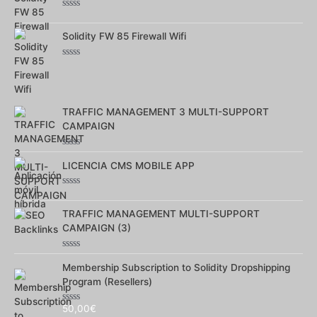
Note
0
sur
Solidity FW 85 Firewall Wifi
5
Note
0
sur
5
TRAFFIC MANAGEMENT 3 MULTI-SUPPORT
CAMPAIGN
Note
0
LICENCIA CMS MOBILE APP
sur
5
Note
0
sur
TRAFFIC MANAGEMENT MULTI-SUPPORT
5
CAMPAIGN (3)
Note
0
Membership Subscription to Solidity Dropshipping
sur
Program (Resellers)
5
50,00
€
Note