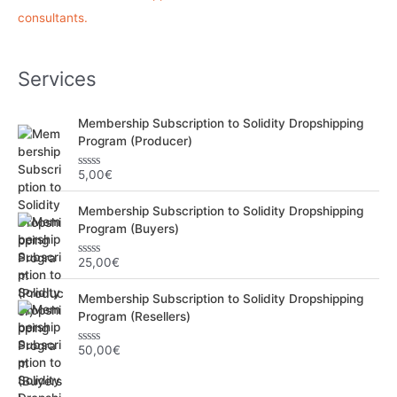
h
consultants.
e
r
Services
:
Membership Subscription to Solidity Dropshipping
Program (Producer)
5,00
€
N
o
t
Membership Subscription to Solidity Dropshipping
e
0
Program (Buyers)
s
u
r
25,00
€
N
5
o
t
Membership Subscription to Solidity Dropshipping
e
0
Program (Resellers)
s
u
r
50,00
€
N
5
o
t
e