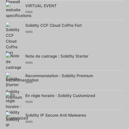
0
sur
VIRTUAL EVENT
5
Note
0
sur
Solidity CCF Cloud Coffre Fort
5
Note
0
sur
5
Note de cadrage : Solidity Starter
Note
0
sur
Recommandation : Solidity Premium
5
Note
0
sur
En régie horaire : Solidity Customized
5
Note
0
sur
Solidity IP Secure Anti Malwares
5
Note