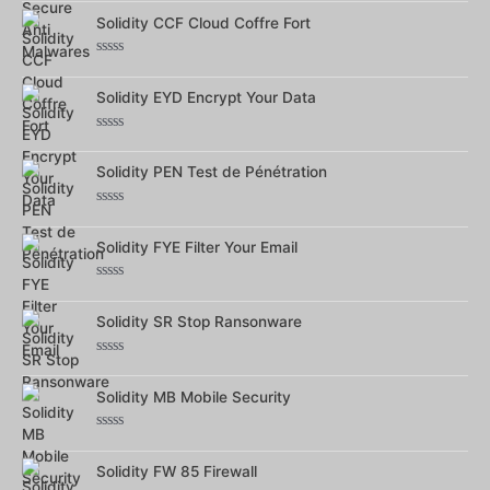
0
sur
Solidity CCF Cloud Coffre Fort
5
Note
0
sur
Solidity EYD Encrypt Your Data
5
Note
0
sur
Solidity PEN Test de Pénétration
5
Note
0
sur
Solidity FYE Filter Your Email
5
Note
0
sur
Solidity SR Stop Ransonware
5
Note
0
sur
Solidity MB Mobile Security
5
Note
0
sur
Solidity FW 85 Firewall
5