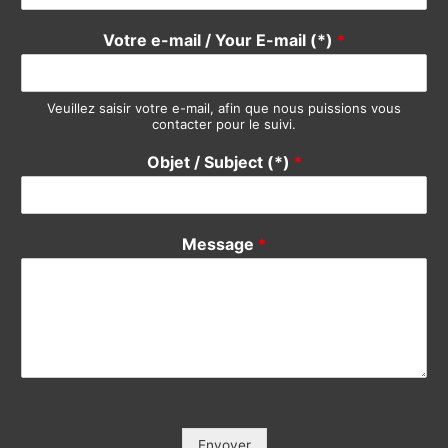
Vendre / Sell
Prendre un rdv / Meeting
Support Clients / Customers Support
Autre / Other
Votre Nom / Your Name (*)
*
Votre Tél / Your Phone (*)
*
Votre e-mail / Your E-mail (*)
*
Veuillez saisir votre e-mail, afin que nous puissions vous
contacter pour le suivi.
Objet / Subject (*)
*