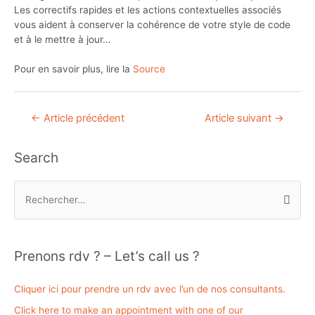
Les correctifs rapides et les actions contextuelles associés
vous aident à conserver la cohérence de votre style de code
et à le mettre à jour…
Pour en savoir plus, lire la
Source
Navigation
←
Article précédent
Article suivant
→
de
l’article
Search
R
e
c
h
Prenons rdv ? – Let’s call us ?
e
r
Cliquer ici pour prendre un rdv avec l’un de nos consultants.
c
Click here to make an appointment with one of our