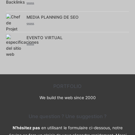
5
Note
0
MEDIA PLANNING DE SEO
sur
5
Note
0
EVENTO VIRTUAL
sur
5
Note
0
sur
5
PORTFOLIO
We build the web since 2000
Une question ? Une suggestion ?
N’hésitez pas
en utilisant le formulaire ci-dessous, notre