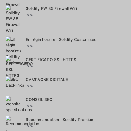
Note
0
Solidity FW 85 Firewall Wifi
sur
5
Note
0
sur
5
En régie horaire : Solidity Customized
Note
0
CERTIFICADO SSL HTTPS
sur
5
Note
0
CAMPAGNE DIGITALE
sur
5
Note
0
CONSEIL SEO
sur
5
Note
0
Recommandation : Solidity Premium
sur
5