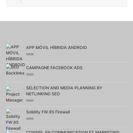
APP MÓVIL HÍBRIDA ANDROID
Note
0
CAMPAGNE FACEBOOK ADS
sur
5
Note
0
SELECTION AND MEDIA PLANNING BY
sur
5
NETLINKING SEO
Note
0
Solidity FW 85 Firewall
sur
5
Note
0
CONSEIL EN COMMUNICATION ET MARKETING
sur