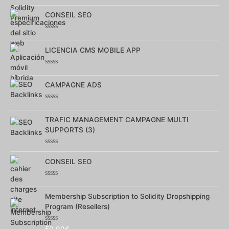
Note
0
CONSEIL SEO
sur
5
Note
0
LICENCIA CMS MOBILE APP
sur
5
Note
0
CAMPAGNE ADS
sur
5
Note
0
TRAFIC MANAGEMENT CAMPAGNE MULTI
sur
5
SUPPORTS (3)
Note
0
CONSEIL SEO
sur
5
Note
0
Membership Subscription to Solidity Dropshipping
sur
5
Program (Resellers)
Note
50,00
€