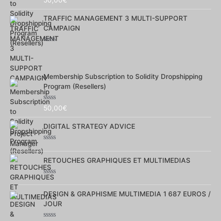
0
sur
TRAFFIC MANAGEMENT 3 MULTI-SUPPORT
5
CAMPAIGN
Note
0
sur
5
Membership Subscription to Solidity Dropshipping
Program (Resellers)
Note
50,00
€
0
sur
DIGITAL STRATEGY ADVICE
5
Note
0
RETOUCHES GRAPHIQUES ET MULTIMEDIAS
sur
5
Note
0
DESIGN & GRAPHISME MULTIMEDIA 1 687 EUROS /
sur
5
JOUR