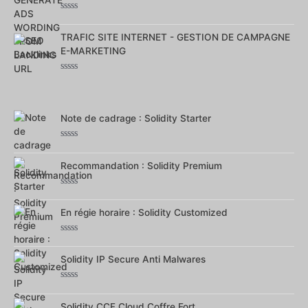
Note
0
TRAFIC SITE INTERNET - GESTION DE CAMPAGNE
sur
5
E-MARKETING
Note
0
sur
5
Note de cadrage : Solidity Starter
Note
0
Recommandation : Solidity Premium
sur
5
Note
0
En régie horaire : Solidity Customized
sur
5
Note
0
Solidity IP Secure Anti Malwares
sur
5
Note
0
Solidity CCF Cloud Coffre Fort
sur