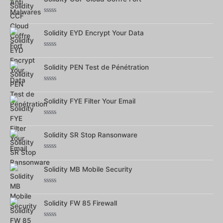
5
Note
0
Solidity EYD Encrypt Your Data
sur
5
Note
0
Solidity PEN Test de Pénétration
sur
5
Note
0
Solidity FYE Filter Your Email
sur
5
Note
0
Solidity SR Stop Ransonware
sur
5
Note
0
Solidity MB Mobile Security
sur
5
Note
0
Solidity FW 85 Firewall
sur
5