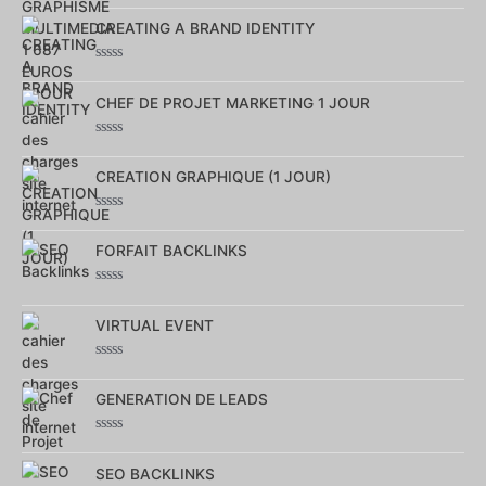
Note
0
CREATING A BRAND IDENTITY
sur
5
Note
0
CHEF DE PROJET MARKETING 1 JOUR
sur
5
Note
0
CREATION GRAPHIQUE (1 JOUR)
sur
5
Note
0
FORFAIT BACKLINKS
sur
5
Note
0
VIRTUAL EVENT
sur
5
Note
0
GENERATION DE LEADS
sur
5
Note
0
SEO BACKLINKS
sur