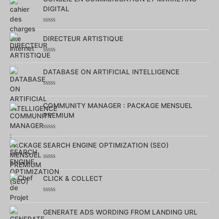
5
DIGITAL
Note
0
DIRECTEUR ARTISTIQUE
sur
5
Note
0
DATABASE ON ARTIFICIAL INTELLIGENCE
sur
5
Note
0
COMMUNITY MANAGER : PACKAGE MENSUEL
sur
5
PREMIUM
Note
0
SEARCH ENGINE OPTIMIZATION (SEO)
sur
5
Note
0
CLICK & COLLECT
sur
5
Note
0
GENERATE ADS WORDING FROM LANDING URL
sur
5