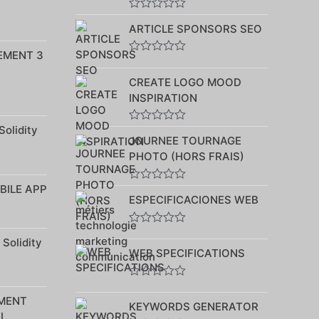
Note
ARTICLE SPONSORS SEO
0
sur
5
EMENT 3
Note
0
CREATE LOGO MOOD
sur
5
INSPIRATION
Solidity
Note
JOURNEE TOURNAGE
0
sur
PHOTO (HORS FRAIS)
5
BILE APP
Note
ESPECIFICACIONES WEB
0
sur
5
Note
 Solidity
0
WEB SPECIFICATIONS
sur
5
Note
0
MENT
KEYWORDS GENERATOR
sur
I
5