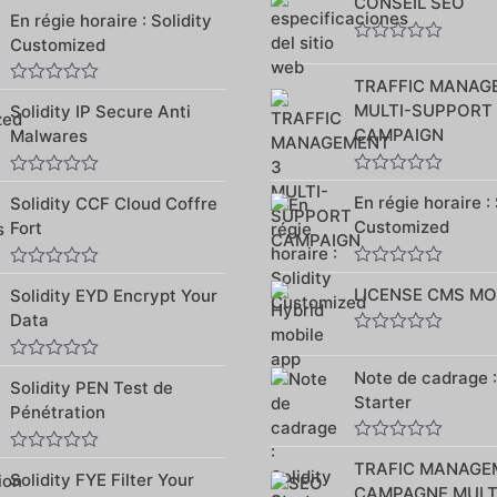
CONSEIL SEO
Note
sur
En régie horaire : Solidity
0
5
sur
Customized
5
Note
0
TRAFFIC MANAG
sur
Note
5
MULTI-SUPPORT
Solidity IP Secure Anti
0
sur
CAMPAIGN
Malwares
5
Note
Note
En régie horaire : 
Solidity CCF Cloud Coffre
0
0
sur
sur
Customized
Fort
5
5
Note
Note
LICENSE CMS MO
Solidity EYD Encrypt Your
0
0
sur
sur
Data
5
5
Note
0
Note
Note de cadrage :
sur
Solidity PEN Test de
0
5
Starter
sur
Pénétration
5
Note
Note
TRAFIC MANAGE
0
Solidity FYE Filter Your
0
sur
CAMPAGNE MULT