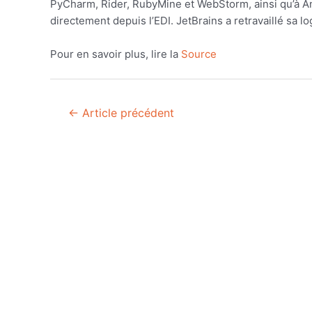
PyCharm, Rider, RubyMine et WebStorm, ainsi qu’à And
directement depuis l’EDI. JetBrains a retravaillé sa 
Pour en savoir plus, lire la
Source
Navigation
←
Article précédent
de
l’article