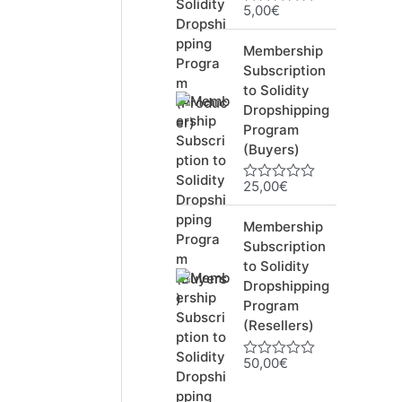
5,00
€
N
o
t
Membership
e
0
Subscription
s
to Solidity
u
Dropshipping
r
5
Program
(Buyers)
25,00
€
N
o
t
Membership
e
0
Subscription
s
to Solidity
u
Dropshipping
r
5
Program
(Resellers)
50,00
€
N
o
t