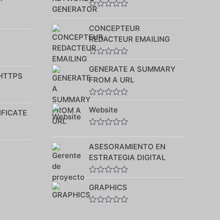
Note
0
CONCEPTEUR
sur
5
REDACTEUR EMAILING
Note
GENERATE A SUMMARY
0
 HTTPS
sur
FROM A URL
5
Note
Website
0
IFICATE
sur
5
Note
0
ASESORAMIENTO EN
sur
5
ESTRATEGIA DIGITAL
Note
GRAPHICS
0
sur
5
Note
0