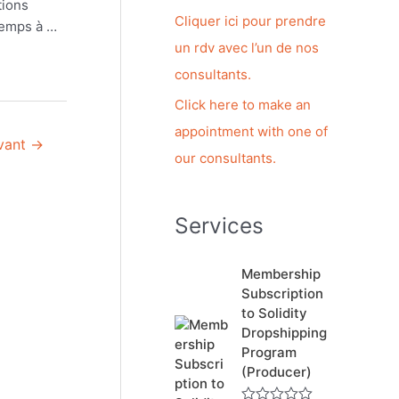
tions
c
Cliquer ici pour prendre
 temps à …
h
un rdv avec l’un de nos
e
consultants.
r
Click here to make an
appointment with one of
ivant
→
:
our consultants.
Services
Membership
Subscription
to Solidity
Dropshipping
Program
(Producer)