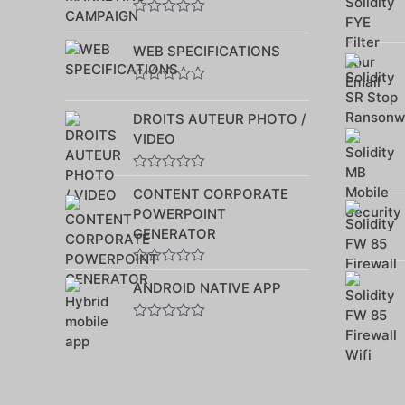
Note
0
WEB SPECIFICATIONS
sur
5
Note
0
DROITS AUTEUR PHOTO /
sur
5
VIDEO
Note
CONTENT CORPORATE
0
sur
POWERPOINT
5
GENERATOR
Note
ANDROID NATIVE APP
0
sur
5
Note
0
sur
5