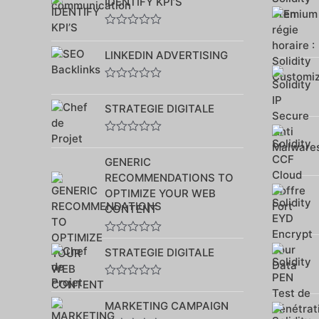
IDENTIFY KPI’S
sur
5
Note
0
LINKEDIN ADVERTISING
sur
5
Note
0
STRATEGIE DIGITALE
sur
5
Note
0
GENERIC
sur
5
RECOMMENDATIONS TO
OPTIMIZE YOUR WEB
CONTENT
Note
STRATEGIE DIGITALE
0
sur
5
Note
0
MARKETING CAMPAIGN
sur
5