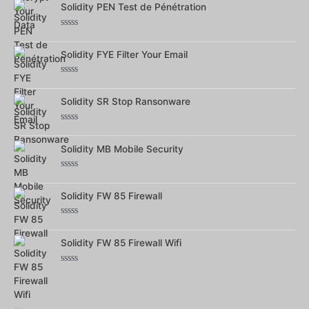
sur
Solidity PEN Test de Pénétration
5
Note
0
sur
Solidity FYE Filter Your Email
5
Note
0
sur
Solidity SR Stop Ransonware
5
Note
0
sur
Solidity MB Mobile Security
5
Note
0
sur
Solidity FW 85 Firewall
5
Note
0
sur
Solidity FW 85 Firewall Wifi
5
Note
0
sur
5