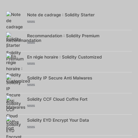
sur
5
Note de cadrage : Solidity Starter
Note
0
sur
Recommandation : Solidity Premium
5
Note
0
sur
En régie horaire : Solidity Customized
5
Note
0
sur
Solidity IP Secure Anti Malwares
5
Note
0
sur
Solidity CCF Cloud Coffre Fort
5
Note
0
sur
Solidity EYD Encrypt Your Data
5
Note
0