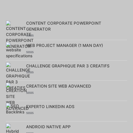
CONTENT CORPORATE POWERPOINT
GENERATOR
Note
0
WEB PROJECT MANAGER (1 MAN DAY)
sur
5
Note
0
sur
CHALLENGE GRAPHIQUE PAR 3 CREATIFS
5
Note
0
sur
CREATION SITE WEB ADVANCED
5
Note
0
sur
EXPERTO LINKEDIN ADS
5
Note
0
sur
ANDROID NATIVE APP
5