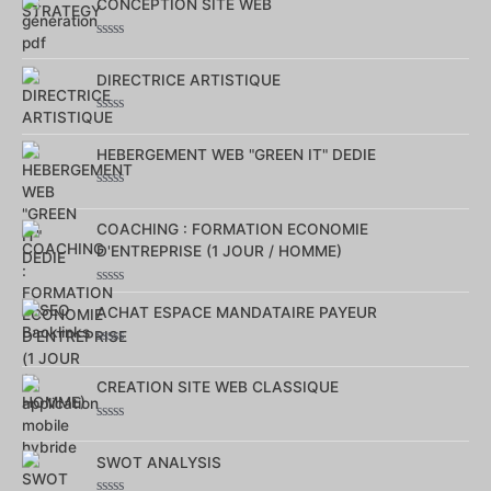
sur
CONCEPTION SITE WEB
5
Note
0
sur
DIRECTRICE ARTISTIQUE
5
Note
0
sur
HEBERGEMENT WEB "GREEN IT" DEDIE
5
Note
0
sur
COACHING : FORMATION ECONOMIE
5
D'ENTREPRISE (1 JOUR / HOMME)
Note
0
ACHAT ESPACE MANDATAIRE PAYEUR
sur
5
Note
0
sur
CREATION SITE WEB CLASSIQUE
5
Note
0
sur
SWOT ANALYSIS
5