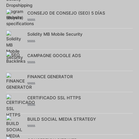
5
CONSEJO DE CONSEJO (SEO) 5 DÍAS
Note
0
sur
Solidity MB Mobile Security
5
Note
0
sur
CAMPAGNE GOOGLE ADS
5
Note
0
sur
FINANCE GENERATOR
5
Note
0
sur
CERTIFICADO SSL HTTPS
5
Note
0
sur
BUILD SOCIAL MEDIA STRATEGY
5
Note
0