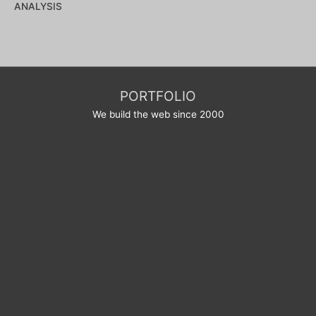
Note
0
sur
5
PORTFOLIO
We build the web since 2000