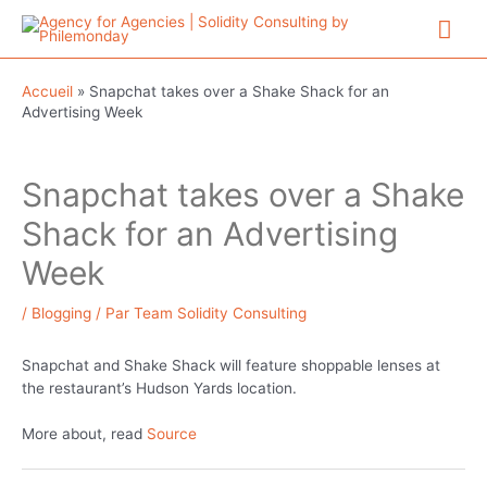
Aller
Me
au
contenu
prin
Accueil
»
Snapchat takes over a Shake Shack for an
Advertising Week
Snapchat takes over a Shake
Shack for an Advertising
Week
/
Blogging
/ Par
Team Solidity Consulting
Snapchat and Shake Shack will feature shoppable lenses at
the restaurant’s Hudson Yards location.
More about, read
Source