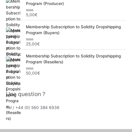
Program (Producer)
5,00
€
N
o
t
Membership Subscription to Solidity Dropshipping
e
0
Program (Buyers)
s
u
r
25,00
€
N
5
o
t
Membership Subscription to Solidity Dropshipping
e
0
Program (Resellers)
s
u
r
50,00
€
N
5
o
t
e
0
Une question ?
s
u
r
5
Tel
/ +44 (0) 560 384 6936