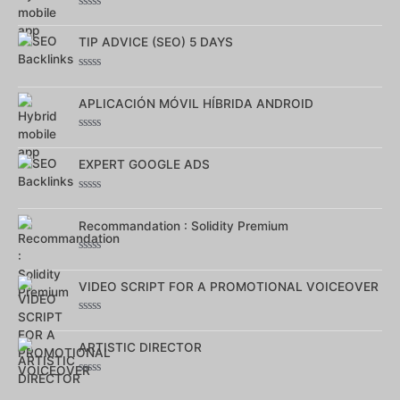
Note
0
sur
TIP ADVICE (SEO) 5 DAYS
5
Note
0
sur
APLICACIÓN MÓVIL HÍBRIDA ANDROID
5
Note
0
sur
EXPERT GOOGLE ADS
5
Note
0
sur
Recommandation : Solidity Premium
5
Note
0
sur
VIDEO SCRIPT FOR A PROMOTIONAL VOICEOVER
5
Note
0
sur
ARTISTIC DIRECTOR
5
Note
0