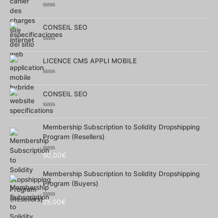
Note
0
sur
CONSEIL SEO
5
Note
0
sur
LICENCE CMS APPLI MOBILE
5
Note
0
sur
CONSEIL SEO
5
Note
0
sur
Membership Subscription to Solidity Dropshipping
5
Program (Resellers)
50,00
€
Note
0
sur
Membership Subscription to Solidity Dropshipping
5
Program (Buyers)
25,00
€
Note
0
sur