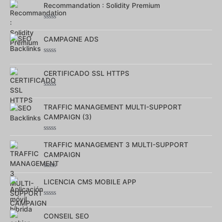
Recommandation : Solidity Premium
Note
0
sur
CAMPAGNE ADS
5
Note
0
sur
CERTIFICADO SSL HTTPS
5
Note
0
sur
TRAFFIC MANAGEMENT MULTI-SUPPORT
5
CAMPAIGN (3)
Note
0
TRAFFIC MANAGEMENT 3 MULTI-SUPPORT
sur
CAMPAIGN
5
Note
0
LICENCIA CMS MOBILE APP
sur
5
Note
0
sur
CONSEIL SEO
5