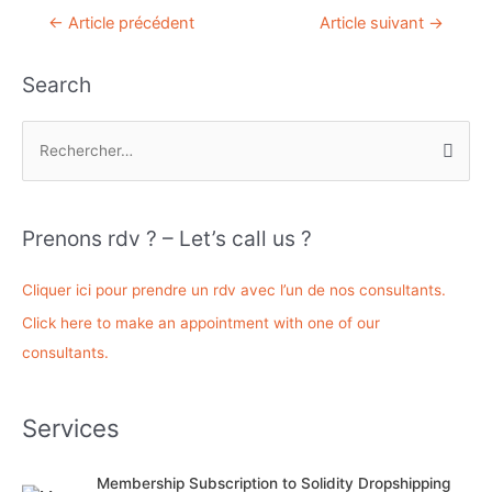
Navigation
←
Article précédent
Article suivant
→
de
l’article
Search
R
e
c
h
Prenons rdv ? – Let’s call us ?
e
r
Cliquer ici pour prendre un rdv avec l’un de nos consultants.
c
Click here to make an appointment with one of our
h
consultants.
e
r
Services
:
Membership Subscription to Solidity Dropshipping