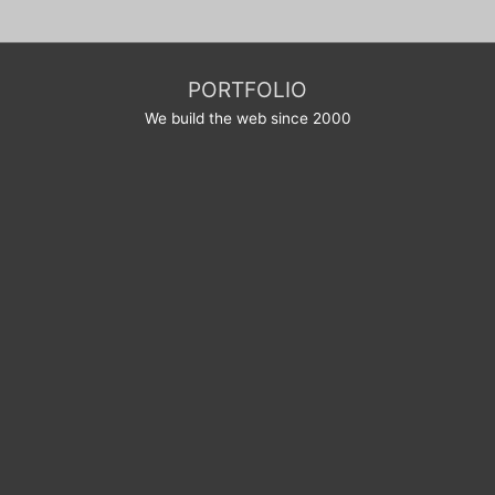
PORTFOLIO
We build the web since 2000
Une question ? Une suggestion ?
N’hésitez pas
en utilisant le formulaire ci-dessous, notre