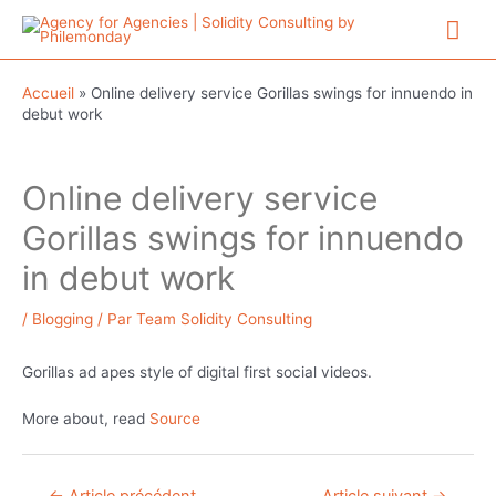
Aller
Me
au
contenu
prin
Accueil
»
Online delivery service Gorillas swings for innuendo in
debut work
Online delivery service
Gorillas swings for innuendo
in debut work
/
Blogging
/ Par
Team Solidity Consulting
Gorillas ad apes style of digital first social videos.
More about, read
Source
Navigation