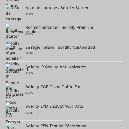
5
Note de cadrage : Solidity Starter
Note
0
sur
Recommandation : Solidity Premium
5
Note
0
sur
En régie horaire : Solidity Customized
5
Note
0
sur
Solidity IP Secure Anti Malwares
5
Note
0
sur
Solidity CCF Cloud Coffre Fort
5
Note
0
sur
Solidity EYD Encrypt Your Data
5
Note
0
sur
Solidity PEN Test de Pénétration