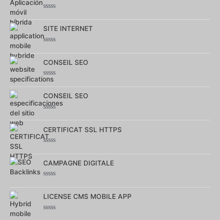
Note
0
sur
SITE INTERNET
5
Note
0
sur
CONSEIL SEO
5
Note
0
sur
CONSEIL SEO
5
Note
0
sur
CERTIFICAT SSL HTTPS
5
Note
0
sur
CAMPAGNE DIGITALE
5
Note
0
sur
LICENSE CMS MOBILE APP
5
Note