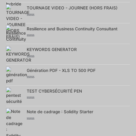
0
sur
TOURNAGE VIDEO - JOURNEE (HORS FRAIS)
5
Note
0
sur
Resilience and Business Continuity Consultant
5
Note
0
sur
KEYWORDS GENERATOR
5
Note
0
sur
Génération PDF - XLS TO 500 PDF
5
Note
0
sur
TEST CYBERSÉCURITÉ PEN
5
Note
0
sur
Note de cadrage : Solidity Starter
5
Note
0
sur