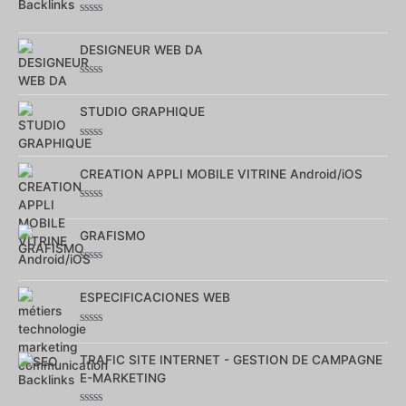
Note
0
sur
DESIGNEUR WEB DA
5
Note
0
sur
STUDIO GRAPHIQUE
5
Note
0
sur
CREATION APPLI MOBILE VITRINE Android/iOS
5
Note
0
sur
GRAFISMO
5
Note
0
sur
ESPECIFICACIONES WEB
5
Note
0
sur
TRAFIC SITE INTERNET - GESTION DE CAMPAGNE
5
E-MARKETING