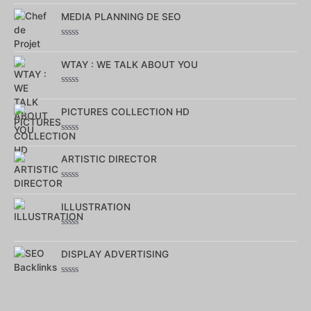
Note
0
MEDIA PLANNING DE SEO
sur
5
Note
0
sur
WTAY : WE TALK ABOUT YOU
5
Note
0
sur
PICTURES COLLECTION HD
5
Note
0
sur
ARTISTIC DIRECTOR
5
Note
0
sur
ILLUSTRATION
5
Note
0
sur
DISPLAY ADVERTISING
5
Note
0
sur
5