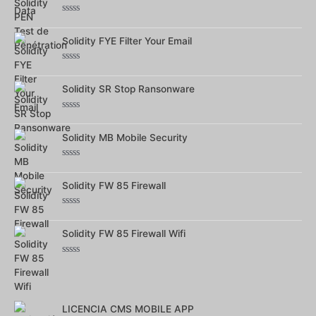
5
Note
0
sur
Solidity FYE Filter Your Email
5
Note
0
sur
Solidity SR Stop Ransonware
5
Note
0
sur
Solidity MB Mobile Security
5
Note
0
sur
Solidity FW 85 Firewall
5
Note
0
sur
Solidity FW 85 Firewall Wifi
5
Note
0
sur
5
LICENCIA CMS MOBILE APP