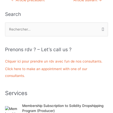
←
Article précédent
Article suivant
→
de
l’article
Search
R
e
c
h
Prenons rdv ? – Let’s call us ?
e
r
Cliquer ici pour prendre un rdv avec l’un de nos consultants.
c
Click here to make an appointment with one of our
h
consultants.
e
r
Services
:
Membership Subscription to Solidity Dropshipping
Program (Producer)