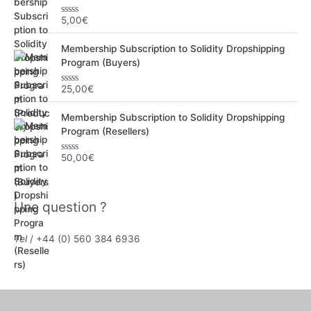
5,00
€
N
o
t
Membership Subscription to Solidity Dropshipping
e
0
Program (Buyers)
s
u
r
25,00
€
N
5
o
t
Membership Subscription to Solidity Dropshipping
e
0
Program (Resellers)
s
u
r
50,00
€
N
5
o
t
e
0
Une question ?
s
u
r
5
Tel
/ +44 (0) 560 384 6936