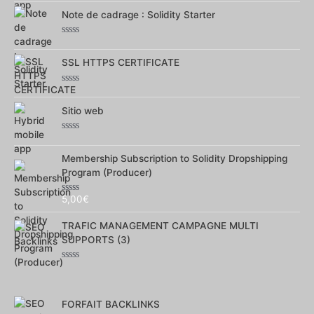
0
sur
Note de cadrage : Solidity Starter
5
Note
0
sur
SSL HTTPS CERTIFICATE
5
Note
0
sur
Sitio web
5
Note
0
sur
Membership Subscription to Solidity Dropshipping
5
Program (Producer)
5,00
€
Note
0
sur
TRAFIC MANAGEMENT CAMPAGNE MULTI
5
SUPPORTS (3)
Note
0
sur
5
FORFAIT BACKLINKS