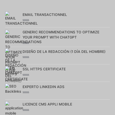
EMAIL TRANSACTIONNEL
Note
0
sur
GENERIC RECOMMENDATIONS TO OPTIMIZE
5
YOUR PROMPT WITH CHATGPT
Note
0
DISEÑO DE LA REDACCIÓN (1 DÍA DEL HOMBRE)
sur
5
Note
0
sur
SSL HTTPS CERTIFICATE
5
Note
0
sur
EXPERTO LINKEDIN ADS
5
Note
0
sur
LICENCE CMS APPLI MOBILE
5
Note