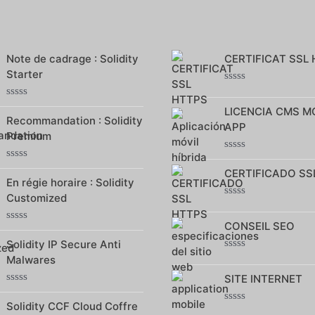
Note de cadrage : Solidity
CERTIFICAT SSL
Starter
Note
0
Note
LICENCIA CMS M
sur
0
Recommandation : Solidity
5
APP
sur
Premium
5
Note
Note
0
CERTIFICADO SS
0
sur
En régie horaire : Solidity
sur
5
Customized
5
Note
0
CONSEIL SEO
sur
Note
5
0
Solidity IP Secure Anti
sur
Note
Malwares
5
0
SITE INTERNET
sur
5
Note
0
Solidity CCF Cloud Coffre
Note
sur