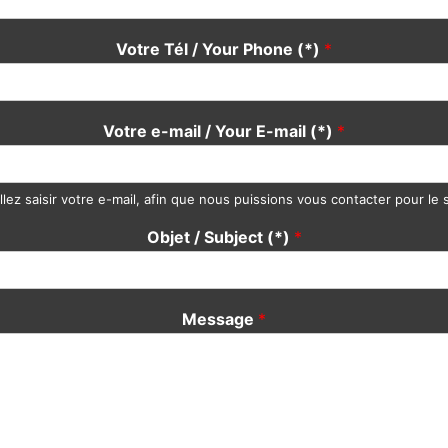
Votre Tél / Your Phone (*)
*
Votre e-mail / Your E-mail (*)
*
llez saisir votre e-mail, afin que nous puissions vous contacter pour le s
Objet / Subject (*)
*
Message
*