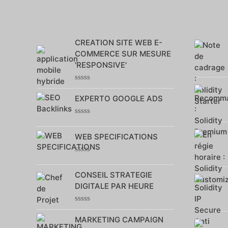
CREATION SITE WEB E-
COMMERCE SUR MESURE
'RESPONSIVE'
Note
0
EXPERTO GOOGLE ADS
sur
5
Note
0
WEB SPECIFICATIONS
sur
5
Note
0
CONSEIL STRATEGIE
sur
5
DIGITALE PAR HEURE
Note
0
MARKETING CAMPAIGN
sur