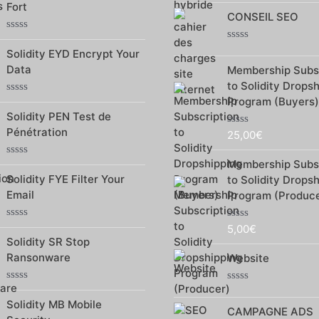
Fort
0
5
CONSEIL SEO
sur
5
Note
Note
0
Solidity EYD Encrypt Your
0
sur
Data
Membership Subsc
sur
5
5
to Solidity Drops
Program (Buyers)
Note
0
Solidity PEN Test de
sur
Pénétration
25,00
€
5
Note
0
sur
Membership Subsc
Note
5
0
Solidity FYE Filter Your
to Solidity Drops
sur
Email
Program (Produce
5
Note
5,00
€
Note
0
0
Solidity SR Stop
sur
sur
Ransonware
Website
5
5
Note
Note
0
0
Solidity MB Mobile
CAMPAGNE ADS
sur
sur