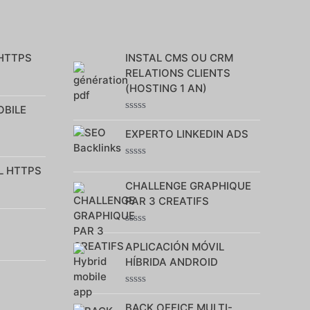
 HTTPS
INSTAL CMS OU CRM
RELATIONS CLIENTS
(HOSTING 1 AN)
OBILE
Note
0
EXPERTO LINKEDIN ADS
sur
5
Note
L HTTPS
0
CHALLENGE GRAPHIQUE
sur
5
PAR 3 CREATIFS
Note
0
APLICACIÓN MÓVIL
sur
HÍBRIDA ANDROID
5
Note
0
BACK OFFICE MULTI-