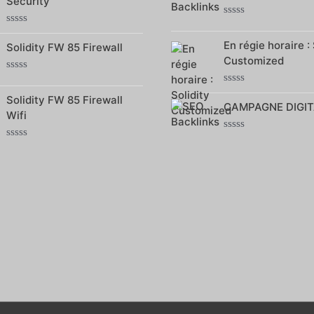
Security
5
5
Note
Note
0
0
En régie horaire : 
sur
Solidity FW 85 Firewall
sur
5
Customized
5
Note
0
Note
Solidity FW 85 Firewall
sur
0
CAMPAGNE DIGIT
5
sur
Wifi
5
Note
Note
0
0
sur
sur
5
5