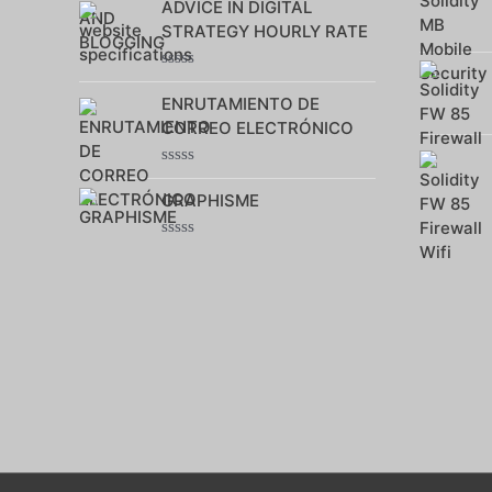
0
ADVICE IN DIGITAL
sur
STRATEGY HOURLY RATE
5
Note
0
ENRUTAMIENTO DE
sur
CORREO ELECTRÓNICO
5
Note
0
GRAPHISME
sur
5
Note
0
sur
5