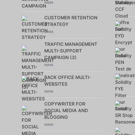
5
Note
0
CUSTOMER RETENTION
sur
5
STRATEGY
Note
0
TRAFFIC MANAGEMENT
sur
MULTI-SUPPORT
5
CAMPAIGN (3)
Note
0
BACK OFFICE MULTI-
sur
WEBSITES
5
Note
0
COPYWRITER FOR
sur
SOCIAL MEDIA AND
5
BLOGGING
Note