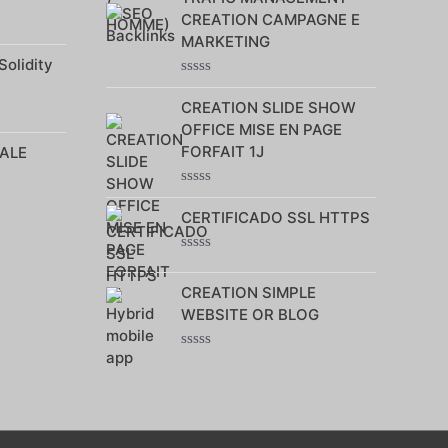
sur
CREATION CAMPAGNE E
5
MARKETING
Solidity
Note
0
CREATION SLIDE SHOW
sur
OFFICE MISE EN PAGE
5
FORFAIT 1J
ALE
Note
0
CERTIFICADO SSL HTTPS
sur
5
Note
0
CREATION SIMPLE
sur
5
WEBSITE OR BLOG
Note
0
sur
5