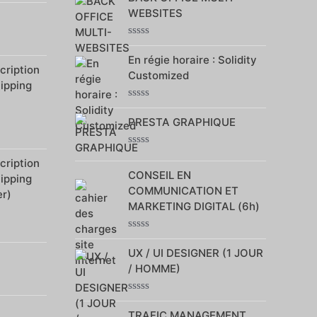
sur
WEBSITES
5
Note
0
En régie horaire : Solidity
sur
ription
Customized
5
hipping
Note
0
PRESTA GRAPHIQUE
sur
5
Note
ription
0
CONSEIL EN
sur
hipping
5
COMMUNICATION ET
r)
MARKETING DIGITAL (6h)
Note
0
UX / UI DESIGNER (1 JOUR
sur
/ HOMME)
5
Note
0
TRAFIC MANAGEMENT