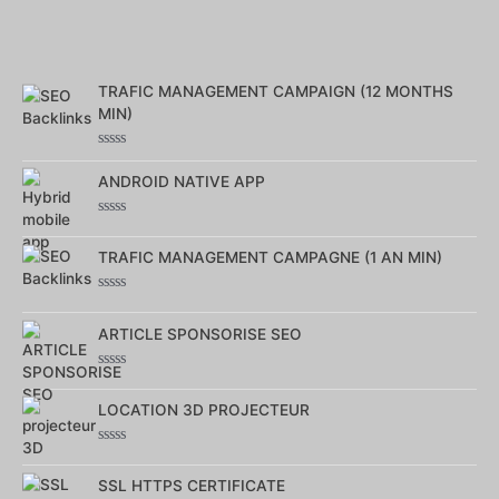
TRAFIC MANAGEMENT CAMPAIGN (12 MONTHS
MIN)
Note
0
ANDROID NATIVE APP
sur
5
Note
0
TRAFIC MANAGEMENT CAMPAGNE (1 AN MIN)
sur
5
Note
0
ARTICLE SPONSORISE SEO
sur
5
Note
0
LOCATION 3D PROJECTEUR
sur
5
Note
0
SSL HTTPS CERTIFICATE
sur