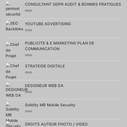
0
CONSULTANT GDPR AUDIT & BONNES PRATIQUES
sur
5
Note
0
YOUTUBE ADVERTISING
sur
5
Note
0
PUBLICITE & E MARKETING PLAN DE
sur
5
COMMUNICATION
Note
0
STRATEGIE DIGITALE
sur
5
Note
0
DESIGNEUR WEB DA
sur
5
Note
0
Solidity MB Mobile Security
sur
5
Note
0
DROITS AUTEUR PHOTO / VIDEO
sur