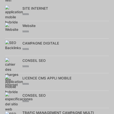
5
SITE INTERNET
Note
0
Website
sur
5
Note
0
CAMPAGNE DIGITALE
sur
5
Note
0
CONSEIL SEO
sur
5
Note
0
LICENCE CMS APPLI MOBILE
sur
5
Note
0
CONSEIL SEO
sur
5
Note
0
TRAFIC MANAGEMENT CAMPAGNE MULTI
sur