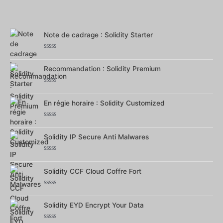
Note
0
sur
5
Note de cadrage : Solidity Starter
Note
0
Recommandation : Solidity Premium
sur
5
Note
0
En régie horaire : Solidity Customized
sur
5
Note
0
Solidity IP Secure Anti Malwares
sur
5
Note
0
Solidity CCF Cloud Coffre Fort
sur
5
Note
0
Solidity EYD Encrypt Your Data
sur
5