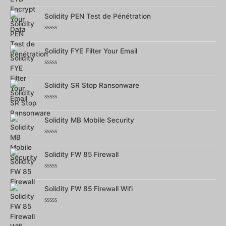
Note
0
Solidity PEN Test de Pénétration
sur
5
Note
0
Solidity FYE Filter Your Email
sur
5
Note
0
Solidity SR Stop Ransonware
sur
5
Note
0
Solidity MB Mobile Security
sur
5
Note
0
Solidity FW 85 Firewall
sur
5
Note
0
Solidity FW 85 Firewall Wifi
sur
5
Note
0
sur