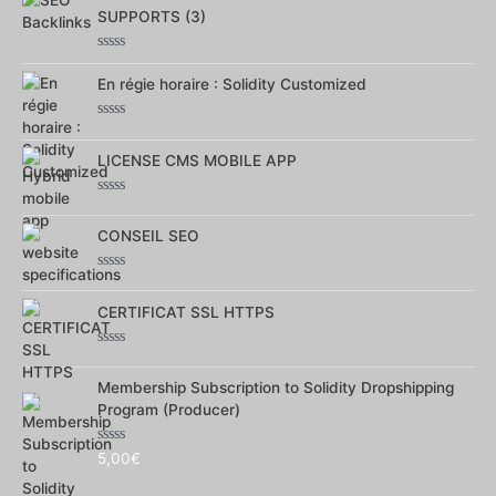
5
SUPPORTS (3)
Note
0
En régie horaire : Solidity Customized
sur
5
Note
0
LICENSE CMS MOBILE APP
sur
5
Note
0
CONSEIL SEO
sur
5
Note
0
CERTIFICAT SSL HTTPS
sur
5
Note
0
Membership Subscription to Solidity Dropshipping
sur
5
Program (Producer)
Note
5,00
€
0
sur