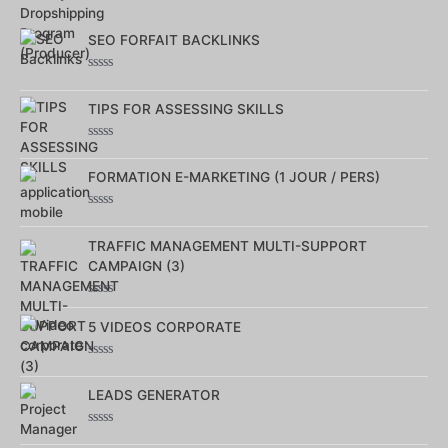
5
SEO FORFAIT BACKLINKS
Note
0
TIPS FOR ASSESSING SKILLS
sur
5
Note
0
FORMATION E-MARKETING (1 JOUR / PERS)
sur
5
Note
0
TRAFFIC MANAGEMENT MULTI-SUPPORT
sur
5
CAMPAIGN (3)
Note
0
5 VIDEOS CORPORATE
sur
5
Note
0
LEADS GENERATOR
sur
5
Note