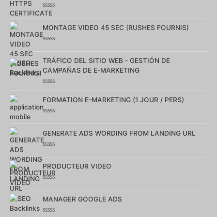
5
Note
0
MONTAGE VIDEO 45 SEC (RUSHES FOURNIS)
sur
5
Note
0
TRÁFICO DEL SITIO WEB - GESTIÓN DE
sur
5
CAMPAÑAS DE E-MARKETING
Note
0
FORMATION E-MARKETING (1 JOUR / PERS)
sur
5
Note
0
GENERATE ADS WORDING FROM LANDING URL
sur
5
Note
0
PRODUCTEUR VIDEO
sur
5
Note
0
MANAGER GOOGLE ADS
sur
5